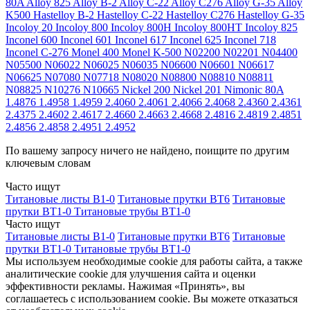
80A
Alloy 825
Alloy B-2
Alloy C-22
Alloy C276
Alloy G-35
Alloy
K500
Hastelloy B-2
Hastelloy C-22
Hastelloy C276
Hastelloy G-35
Incoloy 20
Incoloy 800
Incoloy 800H
Incoloy 800HT
Incoloy 825
Inconel 600
Inconel 601
Inconel 617
Inconel 625
Inconel 718
Inconel C-276
Monel 400
Monel K-500
N02200
N02201
N04400
N05500
N06022
N06025
N06035
N06600
N06601
N06617
N06625
N07080
N07718
N08020
N08800
N08810
N08811
N08825
N10276
N10665
Nickel 200
Nickel 201
Nimonic 80A
1.4876
1.4958
1.4959
2.4060
2.4061
2.4066
2.4068
2.4360
2.4361
2.4375
2.4602
2.4617
2.4660
2.4663
2.4668
2.4816
2.4819
2.4851
2.4856
2.4858
2.4951
2.4952
По вашему запросу ничего не найдено, поищите по другим
ключевым словам
Часто ищут
Титановые листы В1-0
Титановые прутки ВТ6
Титановые
прутки ВТ1-0
Титановые трубы ВТ1-0
Часто ищут
Титановые листы В1-0
Титановые прутки ВТ6
Титановые
прутки ВТ1-0
Титановые трубы ВТ1-0
Мы используем необходимые cookie для работы сайта, а также
аналитические cookie для улучшения сайта и оценки
эффективности рекламы. Нажимая «Принять», вы
соглашаетесь с использованием cookie. Вы можете отказаться