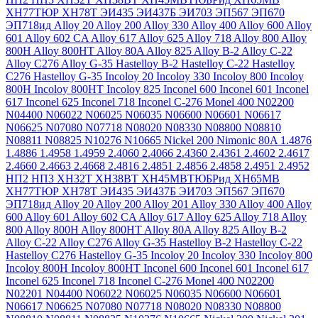
ХН77ТЮР
ХН78Т
ЭИ435
ЭИ437Б
ЭИ703
ЭП567
ЭП670
ЭП718ид
Alloy 20
Alloy 200
Alloy 330
Alloy 400
Alloy 600
Alloy
601
Alloy 602 CA
Alloy 617
Alloy 625
Alloy 718
Alloy 800
Alloy
800H
Alloy 800HT
Alloy 80A
Alloy 825
Alloy B-2
Alloy C-22
Alloy C276
Alloy G-35
Hastelloy B-2
Hastelloy C-22
Hastelloy
C276
Hastelloy G-35
Incoloy 20
Incoloy 330
Incoloy 800
Incoloy
800H
Incoloy 800HT
Incoloy 825
Inconel 600
Inconel 601
Inconel
617
Inconel 625
Inconel 718
Inconel C-276
Monel 400
N02200
N04400
N06022
N06025
N06035
N06600
N06601
N06617
N06625
N07080
N07718
N08020
N08330
N08800
N08810
N08811
N08825
N10276
N10665
Nickel 200
Nimonic 80A
1.4876
1.4886
1.4958
1.4959
2.4060
2.4066
2.4360
2.4361
2.4602
2.4617
2.4660
2.4663
2.4668
2.4816
2.4851
2.4856
2.4858
2.4951
2.4952
НП2
НП3
ХН32Т
ХН38ВТ
ХН45МВТЮБРид
ХН65МВ
ХН77ТЮР
ХН78Т
ЭИ435
ЭИ437Б
ЭИ703
ЭП567
ЭП670
ЭП718ид
Alloy 20
Alloy 200
Alloy 201
Alloy 330
Alloy 400
Alloy
600
Alloy 601
Alloy 602 CA
Alloy 617
Alloy 625
Alloy 718
Alloy
800
Alloy 800H
Alloy 800HT
Alloy 80A
Alloy 825
Alloy B-2
Alloy C-22
Alloy C276
Alloy G-35
Hastelloy B-2
Hastelloy C-22
Hastelloy C276
Hastelloy G-35
Incoloy 20
Incoloy 330
Incoloy 800
Incoloy 800H
Incoloy 800HT
Inconel 600
Inconel 601
Inconel 617
Inconel 625
Inconel 718
Inconel C-276
Monel 400
N02200
N02201
N04400
N06022
N06025
N06035
N06600
N06601
N06617
N06625
N07080
N07718
N08020
N08330
N08800