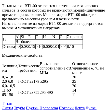
Титан марки BT1‑00 относится к категории технических
сплавов, в состав которых не включаются модифицирующие
примеси при выплавке. Металл марки BT1‑00 обладает
чрезвычайно высоким уровнем пластичности.
Изготавливаемые из марки BT1‑00 детали не подвергаются
высоким механическим нагрузкам.
Al
Si
Fe
O
H
N
C
Σ прочих
Ti
Не более
Основа
0,3
0,08
0,15
0,10
0,008
0,04
0,05
0,10
Механические свойства
Временное
Относительное
Толщина,
Технические
сопротивление σB,
удлинение δ, %, не
мм
требования
МПа
менее
0,5-1,8
30
2,0-6,0
ГОСТ 22178
≥295
25
6,0-10,5
20
11-60
14
ГОСТ 23755
295-490
65-150
11
Титан
Листы
Трубы
Прутки
Проволока
Поковки
Лента
Диски