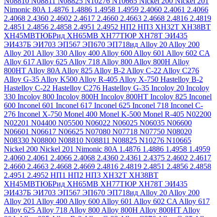
N08810
N08811
N08825
N10276
N10665
Nickel 200
Nickel 201
Nimonic 80A
1.4876
1.4886
1.4958
1.4959
2.4060
2.4061
2.4066
2.4068
2.4360
2.4602
2.4617
2.4660
2.4663
2.4668
2.4816
2.4819
2.4851
2.4856
2.4858
2.4951
2.4952
НП2
НП3
ХН32Т
ХН38ВТ
ХН45МВТЮБРид
ХН65МВ
ХН77ТЮР
ХН78Т
ЭИ435
ЭИ437Б
ЭИ703
ЭП567
ЭП670
ЭП718ид
Alloy 20
Alloy 200
Alloy 201
Alloy 330
Alloy 400
Alloy 600
Alloy 601
Alloy 602 CA
Alloy 617
Alloy 625
Alloy 718
Alloy 800
Alloy 800H
Alloy
800HT
Alloy 80A
Alloy 825
Alloy B-2
Alloy C-22
Alloy C276
Alloy G-35
Alloy K500
Alloy R-405
Alloy X-750
Hastelloy B-2
Hastelloy C-22
Hastelloy C276
Hastelloy G-35
Incoloy 20
Incoloy
330
Incoloy 800
Incoloy 800H
Incoloy 800HT
Incoloy 825
Inconel
600
Inconel 601
Inconel 617
Inconel 625
Inconel 718
Inconel C-
276
Inconel X-750
Monel 400
Monel K-500
Monel R-405
N02200
N02201
N04400
N05500
N06022
N06025
N06035
N06600
N06601
N06617
N06625
N07080
N07718
N07750
N08020
N08330
N08800
N08810
N08811
N08825
N10276
N10665
Nickel 200
Nickel 201
Nimonic 80A
1.4876
1.4886
1.4958
1.4959
2.4060
2.4061
2.4066
2.4068
2.4360
2.4361
2.4375
2.4602
2.4617
2.4660
2.4663
2.4668
2.4669
2.4816
2.4819
2.4851
2.4856
2.4858
2.4951
2.4952
НП1
НП2
НП3
ХН32Т
ХН38ВТ
ХН45МВТЮБРид
ХН65МВ
ХН77ТЮР
ХН78Т
ЭИ435
ЭИ437Б
ЭИ703
ЭП567
ЭП670
ЭП718ид
Alloy 20
Alloy 200
Alloy 201
Alloy 400
Alloy 600
Alloy 601
Alloy 602 CA
Alloy 617
Alloy 625
Alloy 718
Alloy 800
Alloy 800H
Alloy 800HT
Alloy