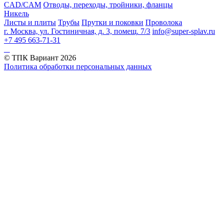
CAD/CAM
Отводы, переходы, тройники, фланцы
Никель
Листы и плиты
Трубы
Прутки и поковки
Проволока
г. Москва, ул. Гостиничная, д. 3, помещ. 7/3
info@super-splav.ru
+7 495 663-71-31
© ТПК Вариант
2026
Политика обработки персональных данных