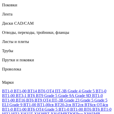
Поковки
Лента
Диски CAD/CAM
Отводы, переходы, тройники, фланцы
Листы и плиты
Трубы
Прутки и поковки
Проволока
Марки
ВТ1-0
ВТ1-00
ВТ14
ВТ6
ОТ4
ПТ-3В
Grade 4
Grade 5
ВТ1-0
ВТ1-00
ВТ3-1
ВТ6
ВТ9
Grade 5
Grade 9A
Grade 9D
ВТ1-0
ВТ1-00
ВТ16
ВТ6
ВТ9
ОТ4
ПТ-3В
Grade 23
Grade 5
Grade 5
ELI
Grade 9
ВТ1-00
ВТ1-00св
ВТ20-2св
ВТ2св
ВТ6св
ОТ4св
ВТ1-0
ВТ1-00
ВТ6
ОТ4
Grade 5
ВТ1-0
ВТ1-00
ВТ6
ВТ6
ВТ1-0
НП2
НП3
ХН32Т
ХН38ВТ
ХН45МВТЮБРид
ХН65МВ