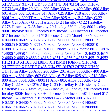
ХН77ТЮР
ХН78Т
ЭИ435
ЭИ437Б
ЭИ703
ЭП567
ЭП670
ЭП718ид
Alloy 20
Alloy 200
Alloy 330
Alloy 400
Alloy 600
Alloy
601
Alloy 602 CA
Alloy 617
Alloy 625
Alloy 718
Alloy 800
Alloy
800H
Alloy 800HT
Alloy 80A
Alloy 825
Alloy B-2
Alloy C-22
Alloy C276
Alloy G-35
Hastelloy B-2
Hastelloy C-22
Hastelloy
C276
Hastelloy G-35
Incoloy 20
Incoloy 330
Incoloy 800
Incoloy
800H
Incoloy 800HT
Incoloy 825
Inconel 600
Inconel 601
Inconel
617
Inconel 625
Inconel 718
Inconel C-276
Monel 400
N02200
N04400
N06022
N06025
N06035
N06600
N06601
N06617
N06625
N07080
N07718
N08020
N08330
N08800
N08810
N08811
N08825
N10276
N10665
Nickel 200
Nimonic 80A
1.4876
1.4886
1.4958
1.4959
2.4060
2.4066
2.4360
2.4361
2.4602
2.4617
2.4660
2.4663
2.4668
2.4816
2.4851
2.4856
2.4858
2.4951
2.4952
НП2
НП3
ХН32Т
ХН38ВТ
ХН45МВТЮБРид
ХН65МВ
ХН77ТЮР
ХН78Т
ЭИ435
ЭИ437Б
ЭИ703
ЭП567
ЭП670
ЭП718ид
Alloy 20
Alloy 200
Alloy 201
Alloy 330
Alloy 400
Alloy
600
Alloy 601
Alloy 602 CA
Alloy 617
Alloy 625
Alloy 718
Alloy
800
Alloy 800H
Alloy 800HT
Alloy 80A
Alloy 825
Alloy B-2
Alloy C-22
Alloy C276
Alloy G-35
Hastelloy B-2
Hastelloy C-22
Hastelloy C276
Hastelloy G-35
Incoloy 20
Incoloy 330
Incoloy 800
Incoloy 800H
Incoloy 800HT
Inconel 600
Inconel 601
Inconel 617
Inconel 625
Inconel 718
Inconel C-276
Monel 400
N02200
N02201
N04400
N06022
N06025
N06035
N06600
N06601
N06617
N06625
N07080
N07718
N08020
N08330
N08800