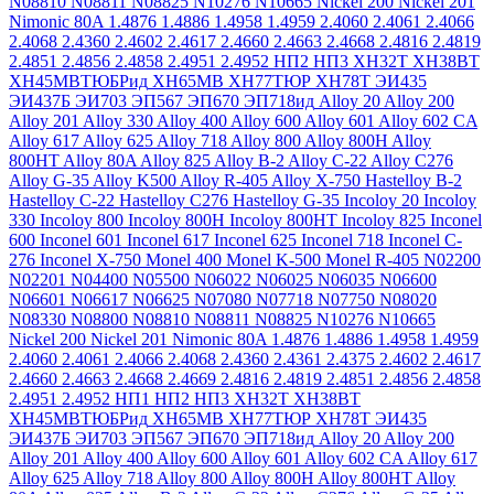
N08810
N08811
N08825
N10276
N10665
Nickel 200
Nickel 201
Nimonic 80A
1.4876
1.4886
1.4958
1.4959
2.4060
2.4061
2.4066
2.4068
2.4360
2.4602
2.4617
2.4660
2.4663
2.4668
2.4816
2.4819
2.4851
2.4856
2.4858
2.4951
2.4952
НП2
НП3
ХН32Т
ХН38ВТ
ХН45МВТЮБРид
ХН65МВ
ХН77ТЮР
ХН78Т
ЭИ435
ЭИ437Б
ЭИ703
ЭП567
ЭП670
ЭП718ид
Alloy 20
Alloy 200
Alloy 201
Alloy 330
Alloy 400
Alloy 600
Alloy 601
Alloy 602 CA
Alloy 617
Alloy 625
Alloy 718
Alloy 800
Alloy 800H
Alloy
800HT
Alloy 80A
Alloy 825
Alloy B-2
Alloy C-22
Alloy C276
Alloy G-35
Alloy K500
Alloy R-405
Alloy X-750
Hastelloy B-2
Hastelloy C-22
Hastelloy C276
Hastelloy G-35
Incoloy 20
Incoloy
330
Incoloy 800
Incoloy 800H
Incoloy 800HT
Incoloy 825
Inconel
600
Inconel 601
Inconel 617
Inconel 625
Inconel 718
Inconel C-
276
Inconel X-750
Monel 400
Monel K-500
Monel R-405
N02200
N02201
N04400
N05500
N06022
N06025
N06035
N06600
N06601
N06617
N06625
N07080
N07718
N07750
N08020
N08330
N08800
N08810
N08811
N08825
N10276
N10665
Nickel 200
Nickel 201
Nimonic 80A
1.4876
1.4886
1.4958
1.4959
2.4060
2.4061
2.4066
2.4068
2.4360
2.4361
2.4375
2.4602
2.4617
2.4660
2.4663
2.4668
2.4669
2.4816
2.4819
2.4851
2.4856
2.4858
2.4951
2.4952
НП1
НП2
НП3
ХН32Т
ХН38ВТ
ХН45МВТЮБРид
ХН65МВ
ХН77ТЮР
ХН78Т
ЭИ435
ЭИ437Б
ЭИ703
ЭП567
ЭП670
ЭП718ид
Alloy 20
Alloy 200
Alloy 201
Alloy 400
Alloy 600
Alloy 601
Alloy 602 CA
Alloy 617
Alloy 625
Alloy 718
Alloy 800
Alloy 800H
Alloy 800HT
Alloy