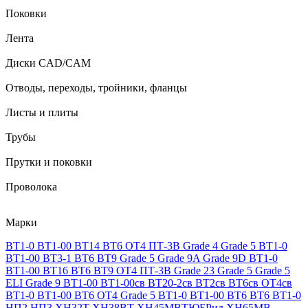
Поковки
Лента
Диски CAD/CAM
Отводы, переходы, тройники, фланцы
Листы и плиты
Трубы
Прутки и поковки
Проволока
Марки
ВТ1-0
ВТ1-00
ВТ14
ВТ6
ОТ4
ПТ-3В
Grade 4
Grade 5
ВТ1-0
ВТ1-00
ВТ3-1
ВТ6
ВТ9
Grade 5
Grade 9A
Grade 9D
ВТ1-0
ВТ1-00
ВТ16
ВТ6
ВТ9
ОТ4
ПТ-3В
Grade 23
Grade 5
Grade 5
ELI
Grade 9
ВТ1-00
ВТ1-00св
ВТ20-2св
ВТ2св
ВТ6св
ОТ4св
ВТ1-0
ВТ1-00
ВТ6
ОТ4
Grade 5
ВТ1-0
ВТ1-00
ВТ6
ВТ6
ВТ1-0
НП2
НП3
ХН32Т
ХН38ВТ
ХН45МВТЮБРид
ХН65МВ