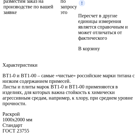
разместим заказ на
по
производстве по вашей
запросу
заявке
это
Пересчет в другие
единицы измерения
является справочным и
может отличаться от
фактического
В корзину
Характеристики
ВТ1-0 и ВТ1-00 – самые «чистые» российские марки титана с
низким содержанием примесей.
Листы и плиты марок ВТ1-0 и ВТ1-00 применяются в
изделиях, для которых важна стойкость к химически
агрессивным средам, например, к хлору, при среднем уровне
прочности.
Раскрой
1000x2000 мм
Стандарт
ГОСТ 23755