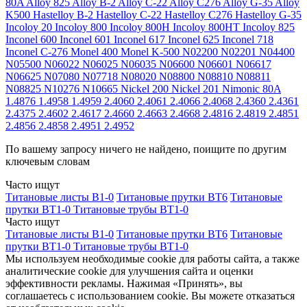
80A
Alloy 825
Alloy B-2
Alloy C-22
Alloy C276
Alloy G-35
Alloy
K500
Hastelloy B-2
Hastelloy C-22
Hastelloy C276
Hastelloy G-35
Incoloy 20
Incoloy 800
Incoloy 800H
Incoloy 800HT
Incoloy 825
Inconel 600
Inconel 601
Inconel 617
Inconel 625
Inconel 718
Inconel C-276
Monel 400
Monel K-500
N02200
N02201
N04400
N05500
N06022
N06025
N06035
N06600
N06601
N06617
N06625
N07080
N07718
N08020
N08800
N08810
N08811
N08825
N10276
N10665
Nickel 200
Nickel 201
Nimonic 80A
1.4876
1.4958
1.4959
2.4060
2.4061
2.4066
2.4068
2.4360
2.4361
2.4375
2.4602
2.4617
2.4660
2.4663
2.4668
2.4816
2.4819
2.4851
2.4856
2.4858
2.4951
2.4952
По вашему запросу ничего не найдено, поищите по другим
ключевым словам
Часто ищут
Титановые листы В1-0
Титановые прутки ВТ6
Титановые
прутки ВТ1-0
Титановые трубы ВТ1-0
Часто ищут
Титановые листы В1-0
Титановые прутки ВТ6
Титановые
прутки ВТ1-0
Титановые трубы ВТ1-0
Мы используем необходимые cookie для работы сайта, а также
аналитические cookie для улучшения сайта и оценки
эффективности рекламы. Нажимая «Принять», вы
соглашаетесь с использованием cookie. Вы можете отказаться