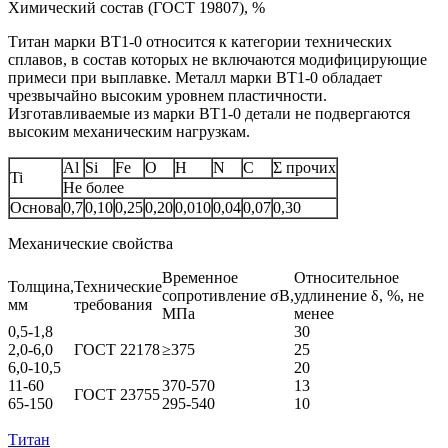
Химический состав (ГОСТ 19807), %
Титан марки BT1-0 относится к категории технических
сплавов, в состав которых не включаются модифицирующие
примеси при выплавке. Металл марки ВТ1‑0 обладает
чрезвычайно высоким уровнем пластичности.
Изготавливаемые из марки ВТ1‑0 детали не подвергаются
высоким механическим нагрузкам.
Al
Si
Fe
O
H
N
C
Σ прочих
Ti
Не более
Основа
0,7
0,10
0,25
0,20
0,010
0,04
0,07
0,30
Механические свойства
Временное
Относительное
Толщина,
Технические
сопротивление σB,
удлинение δ, %, не
мм
требования
МПа
менее
0,5-1,8
30
2,0-6,0
ГОСТ 22178
≥375
25
6,0-10,5
20
11-60
370-570
13
ГОСТ 23755
65-150
295-540
10
Титан