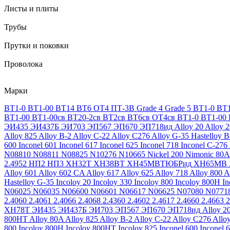
Листы и плиты
Трубы
Прутки и поковки
Проволока
Марки
ВТ1-0
ВТ1-00
ВТ14
ВТ6
ОТ4
ПТ-3В
Grade 4
Grade 5
ВТ1-0
ВТ1
ВТ1-00
ВТ1-00св
ВТ20-2св
ВТ2св
ВТ6св
ОТ4св
ВТ1-0
ВТ1-00
ЭИ435
ЭИ437Б
ЭИ703
ЭП567
ЭП670
ЭП718ид
Alloy 20
Alloy 
Alloy 825
Alloy B-2
Alloy C-22
Alloy C276
Alloy G-35
Hastelloy B
600
Inconel 601
Inconel 617
Inconel 625
Inconel 718
Inconel C-276
N08810
N08811
N08825
N10276
N10665
Nickel 200
Nimonic 80A
2.4952
НП2
НП3
ХН32Т
ХН38ВТ
ХН45МВТЮБРид
ХН65МВ
Alloy 601
Alloy 602 CA
Alloy 617
Alloy 625
Alloy 718
Alloy 800
A
Hastelloy G-35
Incoloy 20
Incoloy 330
Incoloy 800
Incoloy 800H
I
N06025
N06035
N06600
N06601
N06617
N06625
N07080
N0771
2.4060
2.4061
2.4066
2.4068
2.4360
2.4602
2.4617
2.4660
2.4663
2
ХН78Т
ЭИ435
ЭИ437Б
ЭИ703
ЭП567
ЭП670
ЭП718ид
Alloy 2
800HT
Alloy 80A
Alloy 825
Alloy B-2
Alloy C-22
Alloy C276
Allo
800
Incoloy 800H
Incoloy 800HT
Incoloy 825
Inconel 600
Inconel 