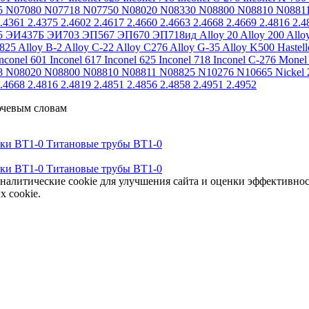
5
N07080
N07718
N07750
N08020
N08330
N08800
N08810
N0881
.4361
2.4375
2.4602
2.4617
2.4660
2.4663
2.4668
2.4669
2.4816
2.4
5
ЭИ437Б
ЭИ703
ЭП567
ЭП670
ЭП718ид
Alloy 20
Alloy 200
Allo
 825
Alloy B-2
Alloy C-22
Alloy C276
Alloy G-35
Alloy K500
Hastel
nconel 601
Inconel 617
Inconel 625
Inconel 718
Inconel C-276
Monel
8
N08020
N08800
N08810
N08811
N08825
N10276
N10665
Nickel 
.4668
2.4816
2.4819
2.4851
2.4856
2.4858
2.4951
2.4952
ючевым словам
тки ВТ1-0
Титановые трубы ВТ1-0
тки ВТ1-0
Титановые трубы ВТ1-0
аналитические cookie для улучшения сайта и оценки эффективно
х cookie.