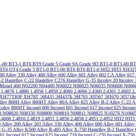
-00
ВТ3-1
ВТ6
ВТ9
Grade 5
Grade 9A
Grade 9D
ВТ1-0
ВТ1-00
ВТ
ВТ6
ОТ4
Grade 5
ВТ1-0
ВТ1-00
ВТ6
ВТ6
ВТ1-0
НП2
НП3
ХН32
200
Alloy 330
Alloy 400
Alloy 600
Alloy 601
Alloy 602 CA
Alloy 617
-2
Hastelloy C-22
Hastelloy C276
Hastelloy G-35
Incoloy 20
Incoloy 
Monel 400
N02200
N04400
N06022
N06025
N06035
N06600
N066
1.4876
1.4886
1.4958
1.4959
2.4060
2.4066
2.4360
2.4361
2.4602
2
ХН77ТЮР
ХН78Т
ЭИ435
ЭИ437Б
ЭИ703
ЭП567
ЭП670
ЭП718
lloy 800H
Alloy 800HT
Alloy 80A
Alloy 825
Alloy B-2
Alloy C-22
A
ncoloy 800HT
Inconel 600
Inconel 601
Inconel 617
Inconel 625
Incone
8
N08020
N08330
N08800
N08810
N08811
N08825
N10276
N1066
.4668
2.4816
2.4819
2.4851
2.4856
2.4858
2.4951
2.4952
НП2
НП3
0
Alloy 200
Alloy 201
Alloy 330
Alloy 400
Alloy 600
Alloy 601
Alloy
y G-35
Alloy K500
Alloy R-405
Alloy X-750
Hastelloy B-2
Hastelloy
601
Inconel 617
Inconel 625
Inconel 718
Inconel C-276
Inconel X-750