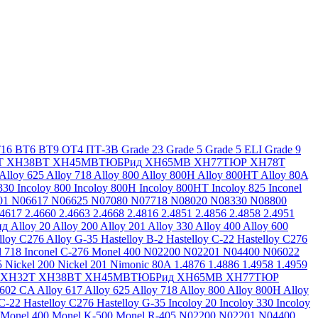
16
ВТ6
ВТ9
ОТ4
ПТ-3В
Grade 23
Grade 5
Grade 5 ELI
Grade 9
Т
ХН38ВТ
ХН45МВТЮБРид
ХН65МВ
ХН77ТЮР
ХН78Т
Alloy 625
Alloy 718
Alloy 800
Alloy 800H
Alloy 800HT
Alloy 80A
330
Incoloy 800
Incoloy 800H
Incoloy 800HT
Incoloy 825
Inconel
01
N06617
N06625
N07080
N07718
N08020
N08330
N08800
.4617
2.4660
2.4663
2.4668
2.4816
2.4851
2.4856
2.4858
2.4951
ид
Alloy 20
Alloy 200
Alloy 201
Alloy 330
Alloy 400
Alloy 600
lloy C276
Alloy G-35
Hastelloy B-2
Hastelloy C-22
Hastelloy C276
l 718
Inconel C-276
Monel 400
N02200
N02201
N04400
N06022
5
Nickel 200
Nickel 201
Nimonic 80A
1.4876
1.4886
1.4958
1.4959
ХН32Т
ХН38ВТ
ХН45МВТЮБРид
ХН65МВ
ХН77ТЮР
 602 CA
Alloy 617
Alloy 625
Alloy 718
Alloy 800
Alloy 800H
Alloy
 C-22
Hastelloy C276
Hastelloy G-35
Incoloy 20
Incoloy 330
Incoloy
Monel 400
Monel K-500
Monel R-405
N02200
N02201
N04400