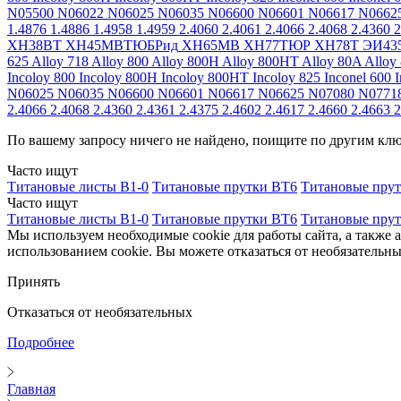
N05500
N06022
N06025
N06035
N06600
N06601
N06617
N0662
1.4876
1.4886
1.4958
1.4959
2.4060
2.4061
2.4066
2.4068
2.4360
2
ХН38ВТ
ХН45МВТЮБРид
ХН65МВ
ХН77ТЮР
ХН78Т
ЭИ43
625
Alloy 718
Alloy 800
Alloy 800H
Alloy 800HT
Alloy 80A
Alloy
Incoloy 800
Incoloy 800H
Incoloy 800HT
Incoloy 825
Inconel 600
I
N06025
N06035
N06600
N06601
N06617
N06625
N07080
N0771
2.4066
2.4068
2.4360
2.4361
2.4375
2.4602
2.4617
2.4660
2.4663
2
По вашему запросу ничего не найдено, поищите по другим кл
Часто ищут
Титановые листы В1-0
Титановые прутки ВТ6
Титановые пру
Часто ищут
Титановые листы В1-0
Титановые прутки ВТ6
Титановые пру
Мы используем необходимые cookie для работы сайта, а также 
использованием cookie. Вы можете отказаться от необязательны
Принять
Отказаться от необязательных
Подробнее
Главная