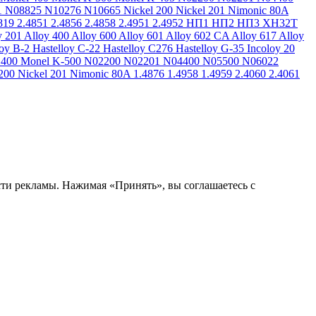
1
N08825
N10276
N10665
Nickel 200
Nickel 201
Nimonic 80A
819
2.4851
2.4856
2.4858
2.4951
2.4952
НП1
НП2
НП3
ХН32Т
y 201
Alloy 400
Alloy 600
Alloy 601
Alloy 602 CA
Alloy 617
Alloy
loy B-2
Hastelloy C-22
Hastelloy C276
Hastelloy G-35
Incoloy 20
 400
Monel K-500
N02200
N02201
N04400
N05500
N06022
200
Nickel 201
Nimonic 80A
1.4876
1.4958
1.4959
2.4060
2.4061
сти рекламы. Нажимая «Принять», вы соглашаетесь с