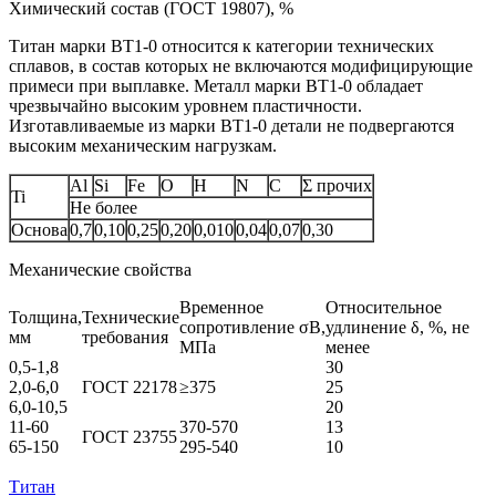
Химический состав (ГОСТ 19807), %
Титан марки BT1-0 относится к категории технических
сплавов, в состав которых не включаются модифицирующие
примеси при выплавке. Металл марки ВТ1‑0 обладает
чрезвычайно высоким уровнем пластичности.
Изготавливаемые из марки ВТ1‑0 детали не подвергаются
высоким механическим нагрузкам.
Al
Si
Fe
O
H
N
C
Σ прочих
Ti
Не более
Основа
0,7
0,10
0,25
0,20
0,010
0,04
0,07
0,30
Механические свойства
Временное
Относительное
Толщина,
Технические
сопротивление σB,
удлинение δ, %, не
мм
требования
МПа
менее
0,5-1,8
30
2,0-6,0
ГОСТ 22178
≥375
25
6,0-10,5
20
11-60
370-570
13
ГОСТ 23755
65-150
295-540
10
Титан