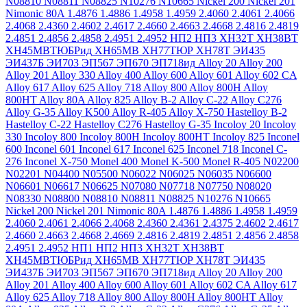
N08810
N08811
N08825
N10276
N10665
Nickel 200
Nickel 201
Nimonic 80A
1.4876
1.4886
1.4958
1.4959
2.4060
2.4061
2.4066
2.4068
2.4360
2.4602
2.4617
2.4660
2.4663
2.4668
2.4816
2.4819
2.4851
2.4856
2.4858
2.4951
2.4952
НП2
НП3
ХН32Т
ХН38ВТ
ХН45МВТЮБРид
ХН65МВ
ХН77ТЮР
ХН78Т
ЭИ435
ЭИ437Б
ЭИ703
ЭП567
ЭП670
ЭП718ид
Alloy 20
Alloy 200
Alloy 201
Alloy 330
Alloy 400
Alloy 600
Alloy 601
Alloy 602 CA
Alloy 617
Alloy 625
Alloy 718
Alloy 800
Alloy 800H
Alloy
800HT
Alloy 80A
Alloy 825
Alloy B-2
Alloy C-22
Alloy C276
Alloy G-35
Alloy K500
Alloy R-405
Alloy X-750
Hastelloy B-2
Hastelloy C-22
Hastelloy C276
Hastelloy G-35
Incoloy 20
Incoloy
330
Incoloy 800
Incoloy 800H
Incoloy 800HT
Incoloy 825
Inconel
600
Inconel 601
Inconel 617
Inconel 625
Inconel 718
Inconel C-
276
Inconel X-750
Monel 400
Monel K-500
Monel R-405
N02200
N02201
N04400
N05500
N06022
N06025
N06035
N06600
N06601
N06617
N06625
N07080
N07718
N07750
N08020
N08330
N08800
N08810
N08811
N08825
N10276
N10665
Nickel 200
Nickel 201
Nimonic 80A
1.4876
1.4886
1.4958
1.4959
2.4060
2.4061
2.4066
2.4068
2.4360
2.4361
2.4375
2.4602
2.4617
2.4660
2.4663
2.4668
2.4669
2.4816
2.4819
2.4851
2.4856
2.4858
2.4951
2.4952
НП1
НП2
НП3
ХН32Т
ХН38ВТ
ХН45МВТЮБРид
ХН65МВ
ХН77ТЮР
ХН78Т
ЭИ435
ЭИ437Б
ЭИ703
ЭП567
ЭП670
ЭП718ид
Alloy 20
Alloy 200
Alloy 201
Alloy 400
Alloy 600
Alloy 601
Alloy 602 CA
Alloy 617
Alloy 625
Alloy 718
Alloy 800
Alloy 800H
Alloy 800HT
Alloy