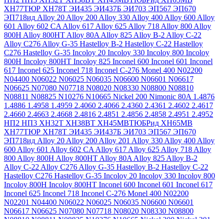
ХН77ТЮР
ХН78Т
ЭИ435
ЭИ437Б
ЭИ703
ЭП567
ЭП670
ЭП718ид
Alloy 20
Alloy 200
Alloy 330
Alloy 400
Alloy 600
Alloy
601
Alloy 602 CA
Alloy 617
Alloy 625
Alloy 718
Alloy 800
Alloy
800H
Alloy 800HT
Alloy 80A
Alloy 825
Alloy B-2
Alloy C-22
Alloy C276
Alloy G-35
Hastelloy B-2
Hastelloy C-22
Hastelloy
C276
Hastelloy G-35
Incoloy 20
Incoloy 330
Incoloy 800
Incoloy
800H
Incoloy 800HT
Incoloy 825
Inconel 600
Inconel 601
Inconel
617
Inconel 625
Inconel 718
Inconel C-276
Monel 400
N02200
N04400
N06022
N06025
N06035
N06600
N06601
N06617
N06625
N07080
N07718
N08020
N08330
N08800
N08810
N08811
N08825
N10276
N10665
Nickel 200
Nimonic 80A
1.4876
1.4886
1.4958
1.4959
2.4060
2.4066
2.4360
2.4361
2.4602
2.4617
2.4660
2.4663
2.4668
2.4816
2.4851
2.4856
2.4858
2.4951
2.4952
НП2
НП3
ХН32Т
ХН38ВТ
ХН45МВТЮБРид
ХН65МВ
ХН77ТЮР
ХН78Т
ЭИ435
ЭИ437Б
ЭИ703
ЭП567
ЭП670
ЭП718ид
Alloy 20
Alloy 200
Alloy 201
Alloy 330
Alloy 400
Alloy
600
Alloy 601
Alloy 602 CA
Alloy 617
Alloy 625
Alloy 718
Alloy
800
Alloy 800H
Alloy 800HT
Alloy 80A
Alloy 825
Alloy B-2
Alloy C-22
Alloy C276
Alloy G-35
Hastelloy B-2
Hastelloy C-22
Hastelloy C276
Hastelloy G-35
Incoloy 20
Incoloy 330
Incoloy 800
Incoloy 800H
Incoloy 800HT
Inconel 600
Inconel 601
Inconel 617
Inconel 625
Inconel 718
Inconel C-276
Monel 400
N02200
N02201
N04400
N06022
N06025
N06035
N06600
N06601
N06617
N06625
N07080
N07718
N08020
N08330
N08800