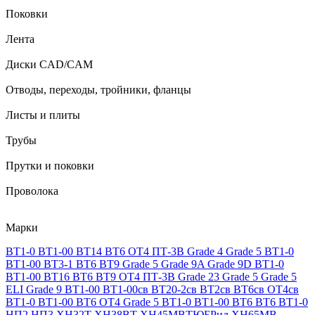
Поковки
Лента
Диски CAD/CAM
Отводы, переходы, тройники, фланцы
Листы и плиты
Трубы
Прутки и поковки
Проволока
Марки
ВТ1-0
ВТ1-00
ВТ14
ВТ6
ОТ4
ПТ-3В
Grade 4
Grade 5
ВТ1-0
ВТ1-00
ВТ3-1
ВТ6
ВТ9
Grade 5
Grade 9A
Grade 9D
ВТ1-0
ВТ1-00
ВТ16
ВТ6
ВТ9
ОТ4
ПТ-3В
Grade 23
Grade 5
Grade 5
ELI
Grade 9
ВТ1-00
ВТ1-00св
ВТ20-2св
ВТ2св
ВТ6св
ОТ4св
ВТ1-0
ВТ1-00
ВТ6
ОТ4
Grade 5
ВТ1-0
ВТ1-00
ВТ6
ВТ6
ВТ1-0
НП2
НП3
ХН32Т
ХН38ВТ
ХН45МВТЮБРид
ХН65МВ