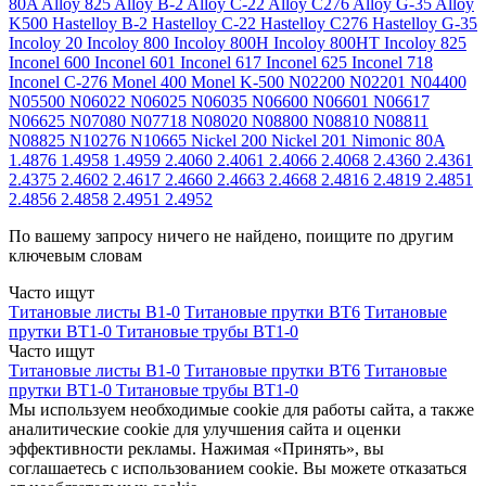
80A
Alloy 825
Alloy B-2
Alloy C-22
Alloy C276
Alloy G-35
Alloy
K500
Hastelloy B-2
Hastelloy C-22
Hastelloy C276
Hastelloy G-35
Incoloy 20
Incoloy 800
Incoloy 800H
Incoloy 800HT
Incoloy 825
Inconel 600
Inconel 601
Inconel 617
Inconel 625
Inconel 718
Inconel C-276
Monel 400
Monel K-500
N02200
N02201
N04400
N05500
N06022
N06025
N06035
N06600
N06601
N06617
N06625
N07080
N07718
N08020
N08800
N08810
N08811
N08825
N10276
N10665
Nickel 200
Nickel 201
Nimonic 80A
1.4876
1.4958
1.4959
2.4060
2.4061
2.4066
2.4068
2.4360
2.4361
2.4375
2.4602
2.4617
2.4660
2.4663
2.4668
2.4816
2.4819
2.4851
2.4856
2.4858
2.4951
2.4952
По вашему запросу ничего не найдено, поищите по другим
ключевым словам
Часто ищут
Титановые листы В1-0
Титановые прутки ВТ6
Титановые
прутки ВТ1-0
Титановые трубы ВТ1-0
Часто ищут
Титановые листы В1-0
Титановые прутки ВТ6
Титановые
прутки ВТ1-0
Титановые трубы ВТ1-0
Мы используем необходимые cookie для работы сайта, а также
аналитические cookie для улучшения сайта и оценки
эффективности рекламы. Нажимая «Принять», вы
соглашаетесь с использованием cookie. Вы можете отказаться