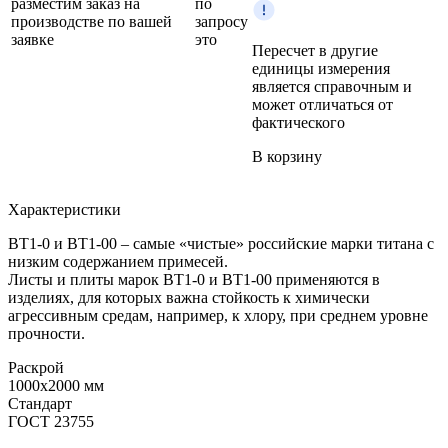
разместим заказ на
по
производстве по вашей
запросу
заявке
это
Пересчет в другие
единицы измерения
является справочным и
может отличаться от
фактического
В корзину
Характеристики
ВТ1-0 и ВТ1-00 – самые «чистые» российские марки титана с
низким содержанием примесей.
Листы и плиты марок ВТ1-0 и ВТ1-00 применяются в
изделиях, для которых важна стойкость к химически
агрессивным средам, например, к хлору, при среднем уровне
прочности.
Раскрой
1000x2000 мм
Стандарт
ГОСТ 23755