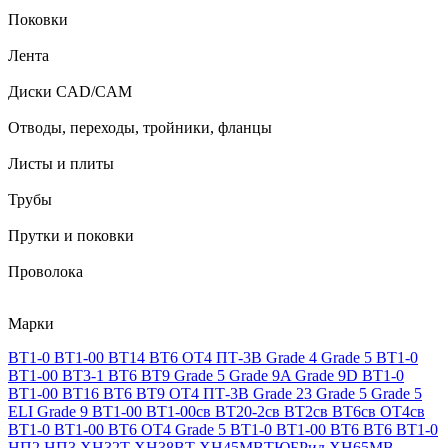
Поковки
Лента
Диски CAD/CAM
Отводы, переходы, тройники, фланцы
Листы и плиты
Трубы
Прутки и поковки
Проволока
Марки
ВТ1-0
ВТ1-00
ВТ14
ВТ6
ОТ4
ПТ-3В
Grade 4
Grade 5
ВТ1-0
ВТ1-00
ВТ3-1
ВТ6
ВТ9
Grade 5
Grade 9A
Grade 9D
ВТ1-0
ВТ1-00
ВТ16
ВТ6
ВТ9
ОТ4
ПТ-3В
Grade 23
Grade 5
Grade 5
ELI
Grade 9
ВТ1-00
ВТ1-00св
ВТ20-2св
ВТ2св
ВТ6св
ОТ4св
ВТ1-0
ВТ1-00
ВТ6
ОТ4
Grade 5
ВТ1-0
ВТ1-00
ВТ6
ВТ6
ВТ1-0
НП2
НП3
ХН32Т
ХН38ВТ
ХН45МВТЮБРид
ХН65МВ