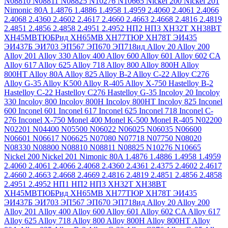
N08810
N08811
N08825
N10276
N10665
Nickel 200
Nickel 201
Nimonic 80A
1.4876
1.4886
1.4958
1.4959
2.4060
2.4061
2.4066
2.4068
2.4360
2.4602
2.4617
2.4660
2.4663
2.4668
2.4816
2.4819
2.4851
2.4856
2.4858
2.4951
2.4952
НП2
НП3
ХН32Т
ХН38ВТ
ХН45МВТЮБРид
ХН65МВ
ХН77ТЮР
ХН78Т
ЭИ435
ЭИ437Б
ЭИ703
ЭП567
ЭП670
ЭП718ид
Alloy 20
Alloy 200
Alloy 201
Alloy 330
Alloy 400
Alloy 600
Alloy 601
Alloy 602 CA
Alloy 617
Alloy 625
Alloy 718
Alloy 800
Alloy 800H
Alloy
800HT
Alloy 80A
Alloy 825
Alloy B-2
Alloy C-22
Alloy C276
Alloy G-35
Alloy K500
Alloy R-405
Alloy X-750
Hastelloy B-2
Hastelloy C-22
Hastelloy C276
Hastelloy G-35
Incoloy 20
Incoloy
330
Incoloy 800
Incoloy 800H
Incoloy 800HT
Incoloy 825
Inconel
600
Inconel 601
Inconel 617
Inconel 625
Inconel 718
Inconel C-
276
Inconel X-750
Monel 400
Monel K-500
Monel R-405
N02200
N02201
N04400
N05500
N06022
N06025
N06035
N06600
N06601
N06617
N06625
N07080
N07718
N07750
N08020
N08330
N08800
N08810
N08811
N08825
N10276
N10665
Nickel 200
Nickel 201
Nimonic 80A
1.4876
1.4886
1.4958
1.4959
2.4060
2.4061
2.4066
2.4068
2.4360
2.4361
2.4375
2.4602
2.4617
2.4660
2.4663
2.4668
2.4669
2.4816
2.4819
2.4851
2.4856
2.4858
2.4951
2.4952
НП1
НП2
НП3
ХН32Т
ХН38ВТ
ХН45МВТЮБРид
ХН65МВ
ХН77ТЮР
ХН78Т
ЭИ435
ЭИ437Б
ЭИ703
ЭП567
ЭП670
ЭП718ид
Alloy 20
Alloy 200
Alloy 201
Alloy 400
Alloy 600
Alloy 601
Alloy 602 CA
Alloy 617
Alloy 625
Alloy 718
Alloy 800
Alloy 800H
Alloy 800HT
Alloy