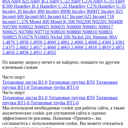
80A
Alloy 825
Alloy B-2
Alloy C-22
Alloy C276
Alloy G-35
Alloy
K500
Hastelloy B-2
Hastelloy C-22
Hastelloy C276
Hastelloy G-35
Incoloy 20
Incoloy 800
Incoloy 800H
Incoloy 800HT
Incoloy 825
Inconel 600
Inconel 601
Inconel 617
Inconel 625
Inconel 718
Inconel C-276
Monel 400
Monel K-500
N02200
N02201
N04400
N05500
N06022
N06025
N06035
N06600
N06601
N06617
N06625
N07080
N07718
N08020
N08800
N08810
N08811
N08825
N10276
N10665
Nickel 200
Nickel 201
Nimonic 80A
1.4876
1.4958
1.4959
2.4060
2.4061
2.4066
2.4068
2.4360
2.4361
2.4375
2.4602
2.4617
2.4660
2.4663
2.4668
2.4816
2.4819
2.4851
2.4856
2.4858
2.4951
2.4952
По вашему запросу ничего не найдено, поищите по другим
ключевым словам
Часто ищут
Титановые листы В1-0
Титановые прутки ВТ6
Титановые
прутки ВТ1-0
Титановые трубы ВТ1-0
Часто ищут
Титановые листы В1-0
Титановые прутки ВТ6
Титановые
прутки ВТ1-0
Титановые трубы ВТ1-0
Мы используем необходимые cookie для работы сайта, а также
аналитические cookie для улучшения сайта и оценки
эффективности рекламы. Нажимая «Принять», вы
соглашаетесь с использованием cookie. Вы можете отказаться