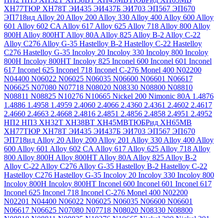
ХН77ТЮР
ХН78Т
ЭИ435
ЭИ437Б
ЭИ703
ЭП567
ЭП670
ЭП718ид
Alloy 20
Alloy 200
Alloy 330
Alloy 400
Alloy 600
Alloy
601
Alloy 602 CA
Alloy 617
Alloy 625
Alloy 718
Alloy 800
Alloy
800H
Alloy 800HT
Alloy 80A
Alloy 825
Alloy B-2
Alloy C-22
Alloy C276
Alloy G-35
Hastelloy B-2
Hastelloy C-22
Hastelloy
C276
Hastelloy G-35
Incoloy 20
Incoloy 330
Incoloy 800
Incoloy
800H
Incoloy 800HT
Incoloy 825
Inconel 600
Inconel 601
Inconel
617
Inconel 625
Inconel 718
Inconel C-276
Monel 400
N02200
N04400
N06022
N06025
N06035
N06600
N06601
N06617
N06625
N07080
N07718
N08020
N08330
N08800
N08810
N08811
N08825
N10276
N10665
Nickel 200
Nimonic 80A
1.4876
1.4886
1.4958
1.4959
2.4060
2.4066
2.4360
2.4361
2.4602
2.4617
2.4660
2.4663
2.4668
2.4816
2.4851
2.4856
2.4858
2.4951
2.4952
НП2
НП3
ХН32Т
ХН38ВТ
ХН45МВТЮБРид
ХН65МВ
ХН77ТЮР
ХН78Т
ЭИ435
ЭИ437Б
ЭИ703
ЭП567
ЭП670
ЭП718ид
Alloy 20
Alloy 200
Alloy 201
Alloy 330
Alloy 400
Alloy
600
Alloy 601
Alloy 602 CA
Alloy 617
Alloy 625
Alloy 718
Alloy
800
Alloy 800H
Alloy 800HT
Alloy 80A
Alloy 825
Alloy B-2
Alloy C-22
Alloy C276
Alloy G-35
Hastelloy B-2
Hastelloy C-22
Hastelloy C276
Hastelloy G-35
Incoloy 20
Incoloy 330
Incoloy 800
Incoloy 800H
Incoloy 800HT
Inconel 600
Inconel 601
Inconel 617
Inconel 625
Inconel 718
Inconel C-276
Monel 400
N02200
N02201
N04400
N06022
N06025
N06035
N06600
N06601
N06617
N06625
N07080
N07718
N08020
N08330
N08800