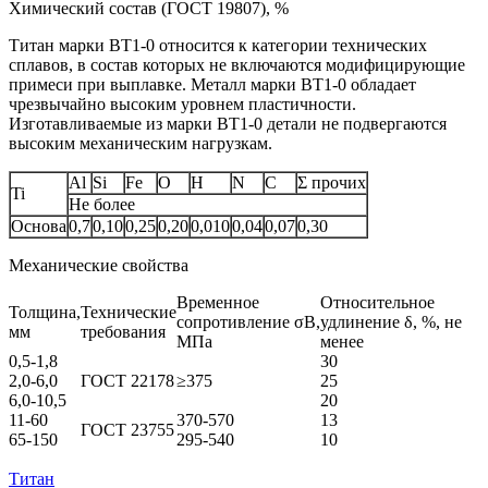
Химический состав (ГОСТ 19807), %
Титан марки BT1-0 относится к категории технических
сплавов, в состав которых не включаются модифицирующие
примеси при выплавке. Металл марки ВТ1‑0 обладает
чрезвычайно высоким уровнем пластичности.
Изготавливаемые из марки ВТ1‑0 детали не подвергаются
высоким механическим нагрузкам.
Al
Si
Fe
O
H
N
C
Σ прочих
Ti
Не более
Основа
0,7
0,10
0,25
0,20
0,010
0,04
0,07
0,30
Механические свойства
Временное
Относительное
Толщина,
Технические
сопротивление σB,
удлинение δ, %, не
мм
требования
МПа
менее
0,5-1,8
30
2,0-6,0
ГОСТ 22178
≥375
25
6,0-10,5
20
11-60
370-570
13
ГОСТ 23755
65-150
295-540
10
Титан