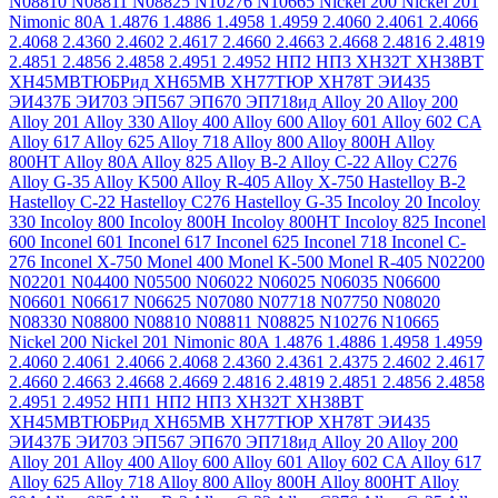
N08810
N08811
N08825
N10276
N10665
Nickel 200
Nickel 201
Nimonic 80A
1.4876
1.4886
1.4958
1.4959
2.4060
2.4061
2.4066
2.4068
2.4360
2.4602
2.4617
2.4660
2.4663
2.4668
2.4816
2.4819
2.4851
2.4856
2.4858
2.4951
2.4952
НП2
НП3
ХН32Т
ХН38ВТ
ХН45МВТЮБРид
ХН65МВ
ХН77ТЮР
ХН78Т
ЭИ435
ЭИ437Б
ЭИ703
ЭП567
ЭП670
ЭП718ид
Alloy 20
Alloy 200
Alloy 201
Alloy 330
Alloy 400
Alloy 600
Alloy 601
Alloy 602 CA
Alloy 617
Alloy 625
Alloy 718
Alloy 800
Alloy 800H
Alloy
800HT
Alloy 80A
Alloy 825
Alloy B-2
Alloy C-22
Alloy C276
Alloy G-35
Alloy K500
Alloy R-405
Alloy X-750
Hastelloy B-2
Hastelloy C-22
Hastelloy C276
Hastelloy G-35
Incoloy 20
Incoloy
330
Incoloy 800
Incoloy 800H
Incoloy 800HT
Incoloy 825
Inconel
600
Inconel 601
Inconel 617
Inconel 625
Inconel 718
Inconel C-
276
Inconel X-750
Monel 400
Monel K-500
Monel R-405
N02200
N02201
N04400
N05500
N06022
N06025
N06035
N06600
N06601
N06617
N06625
N07080
N07718
N07750
N08020
N08330
N08800
N08810
N08811
N08825
N10276
N10665
Nickel 200
Nickel 201
Nimonic 80A
1.4876
1.4886
1.4958
1.4959
2.4060
2.4061
2.4066
2.4068
2.4360
2.4361
2.4375
2.4602
2.4617
2.4660
2.4663
2.4668
2.4669
2.4816
2.4819
2.4851
2.4856
2.4858
2.4951
2.4952
НП1
НП2
НП3
ХН32Т
ХН38ВТ
ХН45МВТЮБРид
ХН65МВ
ХН77ТЮР
ХН78Т
ЭИ435
ЭИ437Б
ЭИ703
ЭП567
ЭП670
ЭП718ид
Alloy 20
Alloy 200
Alloy 201
Alloy 400
Alloy 600
Alloy 601
Alloy 602 CA
Alloy 617
Alloy 625
Alloy 718
Alloy 800
Alloy 800H
Alloy 800HT
Alloy