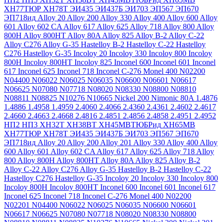
ХН77ТЮР
ХН78Т
ЭИ435
ЭИ437Б
ЭИ703
ЭП567
ЭП670
ЭП718ид
Alloy 20
Alloy 200
Alloy 330
Alloy 400
Alloy 600
Alloy
601
Alloy 602 CA
Alloy 617
Alloy 625
Alloy 718
Alloy 800
Alloy
800H
Alloy 800HT
Alloy 80A
Alloy 825
Alloy B-2
Alloy C-22
Alloy C276
Alloy G-35
Hastelloy B-2
Hastelloy C-22
Hastelloy
C276
Hastelloy G-35
Incoloy 20
Incoloy 330
Incoloy 800
Incoloy
800H
Incoloy 800HT
Incoloy 825
Inconel 600
Inconel 601
Inconel
617
Inconel 625
Inconel 718
Inconel C-276
Monel 400
N02200
N04400
N06022
N06025
N06035
N06600
N06601
N06617
N06625
N07080
N07718
N08020
N08330
N08800
N08810
N08811
N08825
N10276
N10665
Nickel 200
Nimonic 80A
1.4876
1.4886
1.4958
1.4959
2.4060
2.4066
2.4360
2.4361
2.4602
2.4617
2.4660
2.4663
2.4668
2.4816
2.4851
2.4856
2.4858
2.4951
2.4952
НП2
НП3
ХН32Т
ХН38ВТ
ХН45МВТЮБРид
ХН65МВ
ХН77ТЮР
ХН78Т
ЭИ435
ЭИ437Б
ЭИ703
ЭП567
ЭП670
ЭП718ид
Alloy 20
Alloy 200
Alloy 201
Alloy 330
Alloy 400
Alloy
600
Alloy 601
Alloy 602 CA
Alloy 617
Alloy 625
Alloy 718
Alloy
800
Alloy 800H
Alloy 800HT
Alloy 80A
Alloy 825
Alloy B-2
Alloy C-22
Alloy C276
Alloy G-35
Hastelloy B-2
Hastelloy C-22
Hastelloy C276
Hastelloy G-35
Incoloy 20
Incoloy 330
Incoloy 800
Incoloy 800H
Incoloy 800HT
Inconel 600
Inconel 601
Inconel 617
Inconel 625
Inconel 718
Inconel C-276
Monel 400
N02200
N02201
N04400
N06022
N06025
N06035
N06600
N06601
N06617
N06625
N07080
N07718
N08020
N08330
N08800