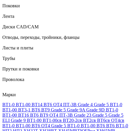
Поковки
Лента
Диски CAD/CAM
Отводы, переходы, тройники, фланцы
Листы и плиты
Трубы
Прутки и поковки
Проволока
Марки
ВТ1-0
ВТ1-00
ВТ14
ВТ6
ОТ4
ПТ-3В
Grade 4
Grade 5
ВТ1-0
ВТ1-00
ВТ3-1
ВТ6
ВТ9
Grade 5
Grade 9A
Grade 9D
ВТ1-0
ВТ1-00
ВТ16
ВТ6
ВТ9
ОТ4
ПТ-3В
Grade 23
Grade 5
Grade 5
ELI
Grade 9
ВТ1-00
ВТ1-00св
ВТ20-2св
ВТ2св
ВТ6св
ОТ4св
ВТ1-0
ВТ1-00
ВТ6
ОТ4
Grade 5
ВТ1-0
ВТ1-00
ВТ6
ВТ6
ВТ1-0
НП2
НП3
ХН32Т
ХН38ВТ
ХН45МВТЮБРид
ХН65МВ