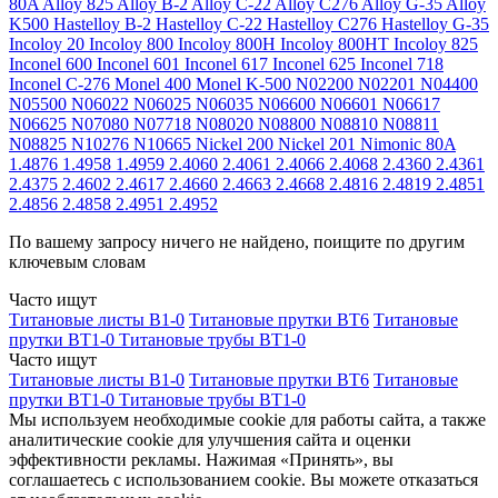
80A
Alloy 825
Alloy B-2
Alloy C-22
Alloy C276
Alloy G-35
Alloy
K500
Hastelloy B-2
Hastelloy C-22
Hastelloy C276
Hastelloy G-35
Incoloy 20
Incoloy 800
Incoloy 800H
Incoloy 800HT
Incoloy 825
Inconel 600
Inconel 601
Inconel 617
Inconel 625
Inconel 718
Inconel C-276
Monel 400
Monel K-500
N02200
N02201
N04400
N05500
N06022
N06025
N06035
N06600
N06601
N06617
N06625
N07080
N07718
N08020
N08800
N08810
N08811
N08825
N10276
N10665
Nickel 200
Nickel 201
Nimonic 80A
1.4876
1.4958
1.4959
2.4060
2.4061
2.4066
2.4068
2.4360
2.4361
2.4375
2.4602
2.4617
2.4660
2.4663
2.4668
2.4816
2.4819
2.4851
2.4856
2.4858
2.4951
2.4952
По вашему запросу ничего не найдено, поищите по другим
ключевым словам
Часто ищут
Титановые листы В1-0
Титановые прутки ВТ6
Титановые
прутки ВТ1-0
Титановые трубы ВТ1-0
Часто ищут
Титановые листы В1-0
Титановые прутки ВТ6
Титановые
прутки ВТ1-0
Титановые трубы ВТ1-0
Мы используем необходимые cookie для работы сайта, а также
аналитические cookie для улучшения сайта и оценки
эффективности рекламы. Нажимая «Принять», вы
соглашаетесь с использованием cookie. Вы можете отказаться