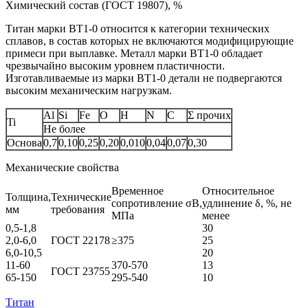
Химический состав (ГОСТ 19807), %
Титан марки BT1-0 относится к категории технических
сплавов, в состав которых не включаются модифицирующие
примеси при выплавке. Металл марки ВТ1‑0 обладает
чрезвычайно высоким уровнем пластичности.
Изготавливаемые из марки ВТ1‑0 детали не подвергаются
высоким механическим нагрузкам.
Al
Si
Fe
O
H
N
C
Σ прочих
Ti
Не более
Основа
0,7
0,10
0,25
0,20
0,010
0,04
0,07
0,30
Механические свойства
Временное
Относительное
Толщина,
Технические
сопротивление σB,
удлинение δ, %, не
мм
требования
МПа
менее
0,5-1,8
30
2,0-6,0
ГОСТ 22178
≥375
25
6,0-10,5
20
11-60
370-570
13
ГОСТ 23755
65-150
295-540
10
Титан