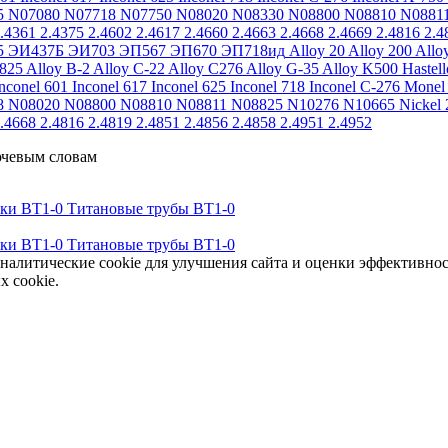
5
N07080
N07718
N07750
N08020
N08330
N08800
N08810
N0881
.4361
2.4375
2.4602
2.4617
2.4660
2.4663
2.4668
2.4669
2.4816
2.4
5
ЭИ437Б
ЭИ703
ЭП567
ЭП670
ЭП718ид
Alloy 20
Alloy 200
Allo
 825
Alloy B-2
Alloy C-22
Alloy C276
Alloy G-35
Alloy K500
Hastel
nconel 601
Inconel 617
Inconel 625
Inconel 718
Inconel C-276
Monel
8
N08020
N08800
N08810
N08811
N08825
N10276
N10665
Nickel 
.4668
2.4816
2.4819
2.4851
2.4856
2.4858
2.4951
2.4952
ючевым словам
тки ВТ1-0
Титановые трубы ВТ1-0
тки ВТ1-0
Титановые трубы ВТ1-0
аналитические cookie для улучшения сайта и оценки эффективно
х cookie.