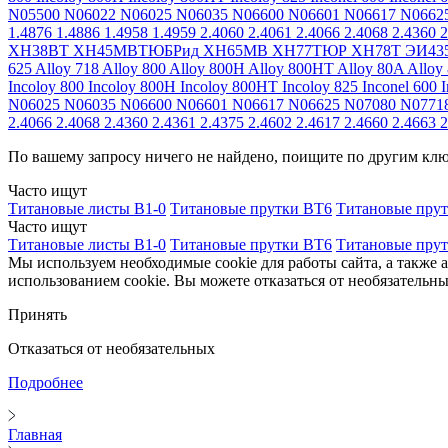
N05500
N06022
N06025
N06035
N06600
N06601
N06617
N0662
1.4876
1.4886
1.4958
1.4959
2.4060
2.4061
2.4066
2.4068
2.4360
2
ХН38ВТ
ХН45МВТЮБРид
ХН65МВ
ХН77ТЮР
ХН78Т
ЭИ43
625
Alloy 718
Alloy 800
Alloy 800H
Alloy 800HT
Alloy 80A
Alloy
Incoloy 800
Incoloy 800H
Incoloy 800HT
Incoloy 825
Inconel 600
I
N06025
N06035
N06600
N06601
N06617
N06625
N07080
N0771
2.4066
2.4068
2.4360
2.4361
2.4375
2.4602
2.4617
2.4660
2.4663
2
По вашему запросу ничего не найдено, поищите по другим кл
Часто ищут
Титановые листы В1-0
Титановые прутки ВТ6
Титановые пру
Часто ищут
Титановые листы В1-0
Титановые прутки ВТ6
Титановые пру
Мы используем необходимые cookie для работы сайта, а также 
использованием cookie. Вы можете отказаться от необязательны
Принять
Отказаться от необязательных
Подробнее
Главная