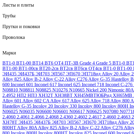
Листы и плиты
Трубы
Прутки и поковки
Проволока
Марки
ВТ1-0
ВТ1-00
ВТ14
ВТ6
ОТ4
ПТ-3В
Grade 4
Grade 5
ВТ1-0
ВТ1
ВТ1-00
ВТ1-00св
ВТ20-2св
ВТ2св
ВТ6св
ОТ4св
ВТ1-0
ВТ1-00
ЭИ435
ЭИ437Б
ЭИ703
ЭП567
ЭП670
ЭП718ид
Alloy 20
Alloy 
Alloy 825
Alloy B-2
Alloy C-22
Alloy C276
Alloy G-35
Hastelloy B
600
Inconel 601
Inconel 617
Inconel 625
Inconel 718
Inconel C-276
N08810
N08811
N08825
N10276
N10665
Nickel 200
Nimonic 80A
2.4952
НП2
НП3
ХН32Т
ХН38ВТ
ХН45МВТЮБРид
ХН65МВ
Alloy 601
Alloy 602 CA
Alloy 617
Alloy 625
Alloy 718
Alloy 800
A
Hastelloy G-35
Incoloy 20
Incoloy 330
Incoloy 800
Incoloy 800H
I
N06025
N06035
N06600
N06601
N06617
N06625
N07080
N0771
2.4060
2.4061
2.4066
2.4068
2.4360
2.4602
2.4617
2.4660
2.4663
2
ХН78Т
ЭИ435
ЭИ437Б
ЭИ703
ЭП567
ЭП670
ЭП718ид
Alloy 2
800HT
Alloy 80A
Alloy 825
Alloy B-2
Alloy C-22
Alloy C276
Allo
800
Incoloy 800H
Incoloy 800HT
Incoloy 825
Inconel 600
Inconel 