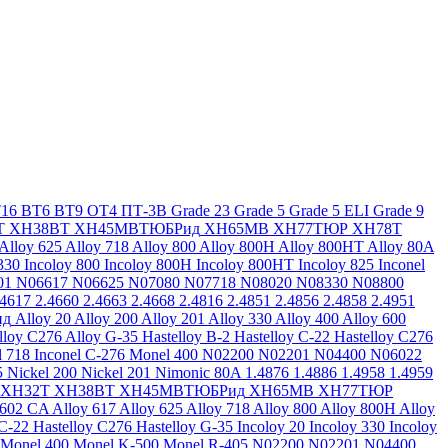
16
ВТ6
ВТ9
ОТ4
ПТ-3В
Grade 23
Grade 5
Grade 5 ELI
Grade 9
Т
ХН38ВТ
ХН45МВТЮБРид
ХН65МВ
ХН77ТЮР
ХН78Т
Alloy 625
Alloy 718
Alloy 800
Alloy 800H
Alloy 800HT
Alloy 80A
330
Incoloy 800
Incoloy 800H
Incoloy 800HT
Incoloy 825
Inconel
01
N06617
N06625
N07080
N07718
N08020
N08330
N08800
.4617
2.4660
2.4663
2.4668
2.4816
2.4851
2.4856
2.4858
2.4951
ид
Alloy 20
Alloy 200
Alloy 201
Alloy 330
Alloy 400
Alloy 600
lloy C276
Alloy G-35
Hastelloy B-2
Hastelloy C-22
Hastelloy C276
l 718
Inconel C-276
Monel 400
N02200
N02201
N04400
N06022
5
Nickel 200
Nickel 201
Nimonic 80A
1.4876
1.4886
1.4958
1.4959
ХН32Т
ХН38ВТ
ХН45МВТЮБРид
ХН65МВ
ХН77ТЮР
 602 CA
Alloy 617
Alloy 625
Alloy 718
Alloy 800
Alloy 800H
Alloy
 C-22
Hastelloy C276
Hastelloy G-35
Incoloy 20
Incoloy 330
Incoloy
Monel 400
Monel K-500
Monel R-405
N02200
N02201
N04400