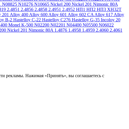
1
N08825
N10276
N10665
Nickel 200
Nickel 201
Nimonic 80A
819
2.4851
2.4856
2.4858
2.4951
2.4952
НП1
НП2
НП3
ХН32Т
y 201
Alloy 400
Alloy 600
Alloy 601
Alloy 602 CA
Alloy 617
Alloy
loy B-2
Hastelloy C-22
Hastelloy C276
Hastelloy G-35
Incoloy 20
 400
Monel K-500
N02200
N02201
N04400
N05500
N06022
200
Nickel 201
Nimonic 80A
1.4876
1.4958
1.4959
2.4060
2.4061
сти рекламы. Нажимая «Принять», вы соглашаетесь с