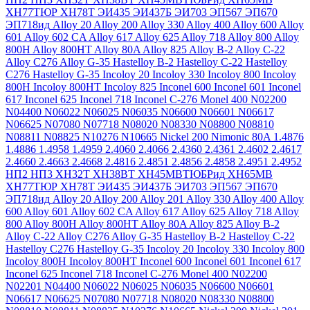
ХН77ТЮР
ХН78Т
ЭИ435
ЭИ437Б
ЭИ703
ЭП567
ЭП670
ЭП718ид
Alloy 20
Alloy 200
Alloy 330
Alloy 400
Alloy 600
Alloy
601
Alloy 602 CA
Alloy 617
Alloy 625
Alloy 718
Alloy 800
Alloy
800H
Alloy 800HT
Alloy 80A
Alloy 825
Alloy B-2
Alloy C-22
Alloy C276
Alloy G-35
Hastelloy B-2
Hastelloy C-22
Hastelloy
C276
Hastelloy G-35
Incoloy 20
Incoloy 330
Incoloy 800
Incoloy
800H
Incoloy 800HT
Incoloy 825
Inconel 600
Inconel 601
Inconel
617
Inconel 625
Inconel 718
Inconel C-276
Monel 400
N02200
N04400
N06022
N06025
N06035
N06600
N06601
N06617
N06625
N07080
N07718
N08020
N08330
N08800
N08810
N08811
N08825
N10276
N10665
Nickel 200
Nimonic 80A
1.4876
1.4886
1.4958
1.4959
2.4060
2.4066
2.4360
2.4361
2.4602
2.4617
2.4660
2.4663
2.4668
2.4816
2.4851
2.4856
2.4858
2.4951
2.4952
НП2
НП3
ХН32Т
ХН38ВТ
ХН45МВТЮБРид
ХН65МВ
ХН77ТЮР
ХН78Т
ЭИ435
ЭИ437Б
ЭИ703
ЭП567
ЭП670
ЭП718ид
Alloy 20
Alloy 200
Alloy 201
Alloy 330
Alloy 400
Alloy
600
Alloy 601
Alloy 602 CA
Alloy 617
Alloy 625
Alloy 718
Alloy
800
Alloy 800H
Alloy 800HT
Alloy 80A
Alloy 825
Alloy B-2
Alloy C-22
Alloy C276
Alloy G-35
Hastelloy B-2
Hastelloy C-22
Hastelloy C276
Hastelloy G-35
Incoloy 20
Incoloy 330
Incoloy 800
Incoloy 800H
Incoloy 800HT
Inconel 600
Inconel 601
Inconel 617
Inconel 625
Inconel 718
Inconel C-276
Monel 400
N02200
N02201
N04400
N06022
N06025
N06035
N06600
N06601
N06617
N06625
N07080
N07718
N08020
N08330
N08800