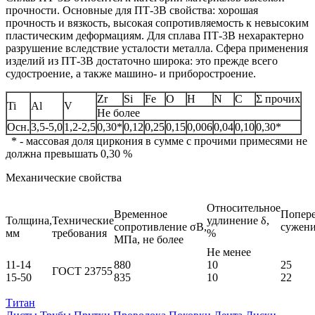
прочности. Основные для ПT‑3B свойства: хорошая
прочность и вязкость, высокая сопротивляемость к невысоким
пластическим деформациям. Для сплава ПT‑3B нехарактерно
разрушение вследствие усталости металла. Сфера применения
изделий из ПT‑3B достаточно широка: это прежде всего
судостроение, а также машино- и приборостроение.
Zr
Si
Fe
O
H
N
C
Σ прочих
Ti
Al
V
Не более
Осн.
3,5-5,0
1,2-2,5
0,30*
0,12
0,25
0,15
0,006
0,04
0,10
0,30*
* - массовая доля циркония в сумме с прочими примесями не
должна превышать 0,30 %
Механические свойства
Относительное
Временное
Попер
Толщина,
Технические
удлинение δ,
сопротивление σB,
сужени
мм
требования
%
МПа, не более
Не менее
11-14
880
10
25
ГОСТ 23755
15-50
835
10
22
Титан