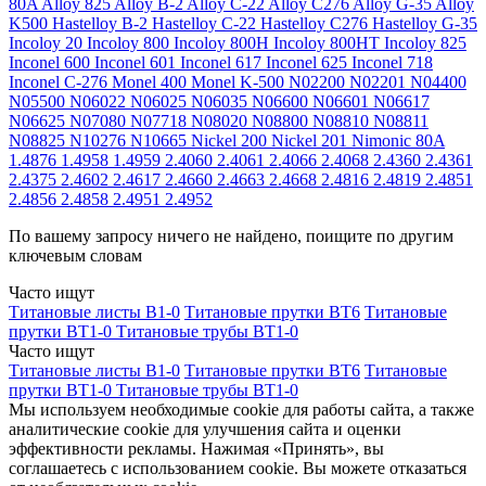
80A
Alloy 825
Alloy B-2
Alloy C-22
Alloy C276
Alloy G-35
Alloy
K500
Hastelloy B-2
Hastelloy C-22
Hastelloy C276
Hastelloy G-35
Incoloy 20
Incoloy 800
Incoloy 800H
Incoloy 800HT
Incoloy 825
Inconel 600
Inconel 601
Inconel 617
Inconel 625
Inconel 718
Inconel C-276
Monel 400
Monel K-500
N02200
N02201
N04400
N05500
N06022
N06025
N06035
N06600
N06601
N06617
N06625
N07080
N07718
N08020
N08800
N08810
N08811
N08825
N10276
N10665
Nickel 200
Nickel 201
Nimonic 80A
1.4876
1.4958
1.4959
2.4060
2.4061
2.4066
2.4068
2.4360
2.4361
2.4375
2.4602
2.4617
2.4660
2.4663
2.4668
2.4816
2.4819
2.4851
2.4856
2.4858
2.4951
2.4952
По вашему запросу ничего не найдено, поищите по другим
ключевым словам
Часто ищут
Титановые листы В1-0
Титановые прутки ВТ6
Титановые
прутки ВТ1-0
Титановые трубы ВТ1-0
Часто ищут
Титановые листы В1-0
Титановые прутки ВТ6
Титановые
прутки ВТ1-0
Титановые трубы ВТ1-0
Мы используем необходимые cookie для работы сайта, а также
аналитические cookie для улучшения сайта и оценки
эффективности рекламы. Нажимая «Принять», вы
соглашаетесь с использованием cookie. Вы можете отказаться