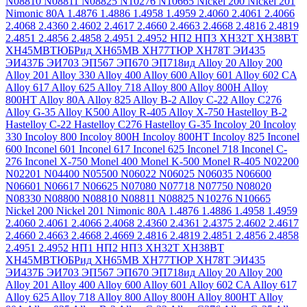
N08810
N08811
N08825
N10276
N10665
Nickel 200
Nickel 201
Nimonic 80A
1.4876
1.4886
1.4958
1.4959
2.4060
2.4061
2.4066
2.4068
2.4360
2.4602
2.4617
2.4660
2.4663
2.4668
2.4816
2.4819
2.4851
2.4856
2.4858
2.4951
2.4952
НП2
НП3
ХН32Т
ХН38ВТ
ХН45МВТЮБРид
ХН65МВ
ХН77ТЮР
ХН78Т
ЭИ435
ЭИ437Б
ЭИ703
ЭП567
ЭП670
ЭП718ид
Alloy 20
Alloy 200
Alloy 201
Alloy 330
Alloy 400
Alloy 600
Alloy 601
Alloy 602 CA
Alloy 617
Alloy 625
Alloy 718
Alloy 800
Alloy 800H
Alloy
800HT
Alloy 80A
Alloy 825
Alloy B-2
Alloy C-22
Alloy C276
Alloy G-35
Alloy K500
Alloy R-405
Alloy X-750
Hastelloy B-2
Hastelloy C-22
Hastelloy C276
Hastelloy G-35
Incoloy 20
Incoloy
330
Incoloy 800
Incoloy 800H
Incoloy 800HT
Incoloy 825
Inconel
600
Inconel 601
Inconel 617
Inconel 625
Inconel 718
Inconel C-
276
Inconel X-750
Monel 400
Monel K-500
Monel R-405
N02200
N02201
N04400
N05500
N06022
N06025
N06035
N06600
N06601
N06617
N06625
N07080
N07718
N07750
N08020
N08330
N08800
N08810
N08811
N08825
N10276
N10665
Nickel 200
Nickel 201
Nimonic 80A
1.4876
1.4886
1.4958
1.4959
2.4060
2.4061
2.4066
2.4068
2.4360
2.4361
2.4375
2.4602
2.4617
2.4660
2.4663
2.4668
2.4669
2.4816
2.4819
2.4851
2.4856
2.4858
2.4951
2.4952
НП1
НП2
НП3
ХН32Т
ХН38ВТ
ХН45МВТЮБРид
ХН65МВ
ХН77ТЮР
ХН78Т
ЭИ435
ЭИ437Б
ЭИ703
ЭП567
ЭП670
ЭП718ид
Alloy 20
Alloy 200
Alloy 201
Alloy 400
Alloy 600
Alloy 601
Alloy 602 CA
Alloy 617
Alloy 625
Alloy 718
Alloy 800
Alloy 800H
Alloy 800HT
Alloy