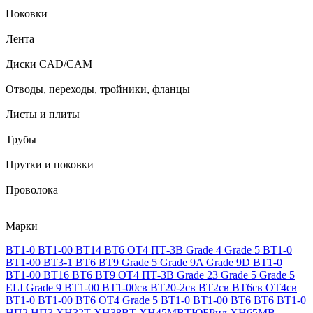
Поковки
Лента
Диски CAD/CAM
Отводы, переходы, тройники, фланцы
Листы и плиты
Трубы
Прутки и поковки
Проволока
Марки
ВТ1-0
ВТ1-00
ВТ14
ВТ6
ОТ4
ПТ-3В
Grade 4
Grade 5
ВТ1-0
ВТ1-00
ВТ3-1
ВТ6
ВТ9
Grade 5
Grade 9A
Grade 9D
ВТ1-0
ВТ1-00
ВТ16
ВТ6
ВТ9
ОТ4
ПТ-3В
Grade 23
Grade 5
Grade 5
ELI
Grade 9
ВТ1-00
ВТ1-00св
ВТ20-2св
ВТ2св
ВТ6св
ОТ4св
ВТ1-0
ВТ1-00
ВТ6
ОТ4
Grade 5
ВТ1-0
ВТ1-00
ВТ6
ВТ6
ВТ1-0
НП2
НП3
ХН32Т
ХН38ВТ
ХН45МВТЮБРид
ХН65МВ