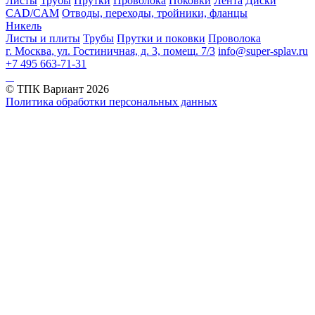
Листы
Трубы
Прутки
Проволока
Поковки
Лента
Диски
CAD/CAM
Отводы, переходы, тройники, фланцы
Никель
Листы и плиты
Трубы
Прутки и поковки
Проволока
г. Москва, ул. Гостиничная, д. 3, помещ. 7/3
info@super-splav.ru
+7 495 663-71-31
© ТПК Вариант
2026
Политика обработки персональных данных