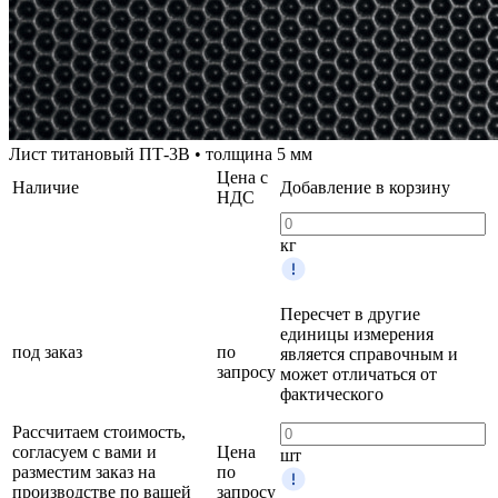
Лист титановый ПТ-3В • толщина 5 мм
Цена с
Наличие
Добавление в корзину
НДС
кг
Пересчет в другие
единицы измерения
под заказ
по
является справочным и
запросу
может отличаться от
фактического
Рассчитаем стоимость,
согласуем с вами и
Цена
шт
разместим заказ на
по
производстве по вашей
запросу