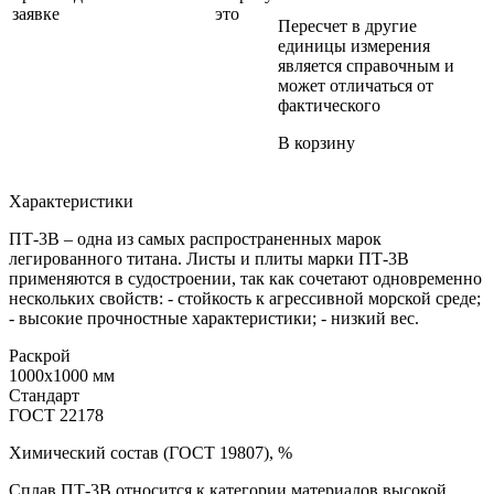
заявке
это
Пересчет в другие
единицы измерения
является справочным и
может отличаться от
фактического
В корзину
Характеристики
ПТ-3В – одна из самых распространенных марок
легированного титана. Листы и плиты марки ПТ-3В
применяются в судостроении, так как сочетают одновременно
нескольких свойств: - стойкость к агрессивной морской среде;
- высокие прочностные характеристики; - низкий вес.
Раскрой
1000x1000 мм
Стандарт
ГОСТ 22178
Химический состав (ГОСТ 19807), %
Сплав ПT‑3B относится к категории материалов высокой