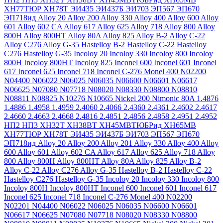
ХН77ТЮР
ХН78Т
ЭИ435
ЭИ437Б
ЭИ703
ЭП567
ЭП670
ЭП718ид
Alloy 20
Alloy 200
Alloy 330
Alloy 400
Alloy 600
Alloy
601
Alloy 602 CA
Alloy 617
Alloy 625
Alloy 718
Alloy 800
Alloy
800H
Alloy 800HT
Alloy 80A
Alloy 825
Alloy B-2
Alloy C-22
Alloy C276
Alloy G-35
Hastelloy B-2
Hastelloy C-22
Hastelloy
C276
Hastelloy G-35
Incoloy 20
Incoloy 330
Incoloy 800
Incoloy
800H
Incoloy 800HT
Incoloy 825
Inconel 600
Inconel 601
Inconel
617
Inconel 625
Inconel 718
Inconel C-276
Monel 400
N02200
N04400
N06022
N06025
N06035
N06600
N06601
N06617
N06625
N07080
N07718
N08020
N08330
N08800
N08810
N08811
N08825
N10276
N10665
Nickel 200
Nimonic 80A
1.4876
1.4886
1.4958
1.4959
2.4060
2.4066
2.4360
2.4361
2.4602
2.4617
2.4660
2.4663
2.4668
2.4816
2.4851
2.4856
2.4858
2.4951
2.4952
НП2
НП3
ХН32Т
ХН38ВТ
ХН45МВТЮБРид
ХН65МВ
ХН77ТЮР
ХН78Т
ЭИ435
ЭИ437Б
ЭИ703
ЭП567
ЭП670
ЭП718ид
Alloy 20
Alloy 200
Alloy 201
Alloy 330
Alloy 400
Alloy
600
Alloy 601
Alloy 602 CA
Alloy 617
Alloy 625
Alloy 718
Alloy
800
Alloy 800H
Alloy 800HT
Alloy 80A
Alloy 825
Alloy B-2
Alloy C-22
Alloy C276
Alloy G-35
Hastelloy B-2
Hastelloy C-22
Hastelloy C276
Hastelloy G-35
Incoloy 20
Incoloy 330
Incoloy 800
Incoloy 800H
Incoloy 800HT
Inconel 600
Inconel 601
Inconel 617
Inconel 625
Inconel 718
Inconel C-276
Monel 400
N02200
N02201
N04400
N06022
N06025
N06035
N06600
N06601
N06617
N06625
N07080
N07718
N08020
N08330
N08800