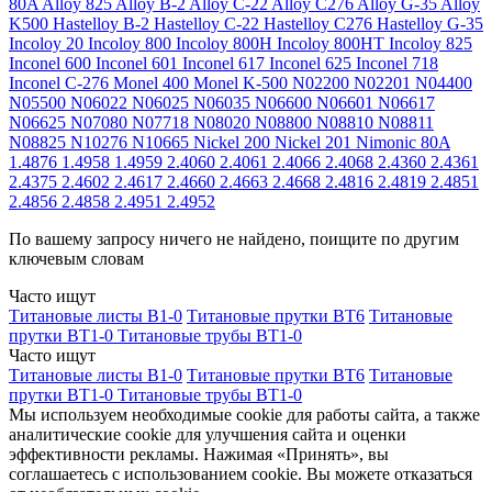
80A
Alloy 825
Alloy B-2
Alloy C-22
Alloy C276
Alloy G-35
Alloy
K500
Hastelloy B-2
Hastelloy C-22
Hastelloy C276
Hastelloy G-35
Incoloy 20
Incoloy 800
Incoloy 800H
Incoloy 800HT
Incoloy 825
Inconel 600
Inconel 601
Inconel 617
Inconel 625
Inconel 718
Inconel C-276
Monel 400
Monel K-500
N02200
N02201
N04400
N05500
N06022
N06025
N06035
N06600
N06601
N06617
N06625
N07080
N07718
N08020
N08800
N08810
N08811
N08825
N10276
N10665
Nickel 200
Nickel 201
Nimonic 80A
1.4876
1.4958
1.4959
2.4060
2.4061
2.4066
2.4068
2.4360
2.4361
2.4375
2.4602
2.4617
2.4660
2.4663
2.4668
2.4816
2.4819
2.4851
2.4856
2.4858
2.4951
2.4952
По вашему запросу ничего не найдено, поищите по другим
ключевым словам
Часто ищут
Титановые листы В1-0
Титановые прутки ВТ6
Титановые
прутки ВТ1-0
Титановые трубы ВТ1-0
Часто ищут
Титановые листы В1-0
Титановые прутки ВТ6
Титановые
прутки ВТ1-0
Титановые трубы ВТ1-0
Мы используем необходимые cookie для работы сайта, а также
аналитические cookie для улучшения сайта и оценки
эффективности рекламы. Нажимая «Принять», вы
соглашаетесь с использованием cookie. Вы можете отказаться