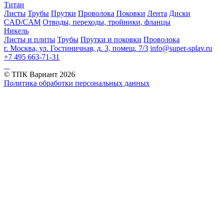
Титан
Листы
Трубы
Прутки
Проволока
Поковки
Лента
Диски
CAD/CAM
Отводы, переходы, тройники, фланцы
Никель
Листы и плиты
Трубы
Прутки и поковки
Проволока
г. Москва, ул. Гостиничная, д. 3, помещ. 7/3
info@super-splav.ru
+7 495 663-71-31
© ТПК Вариант
2026
Политика обработки персональных данных