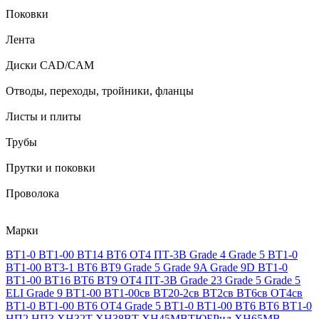
Поковки
Лента
Диски CAD/CAM
Отводы, переходы, тройники, фланцы
Листы и плиты
Трубы
Прутки и поковки
Проволока
Марки
ВТ1-0
ВТ1-00
ВТ14
ВТ6
ОТ4
ПТ-3В
Grade 4
Grade 5
ВТ1-0
ВТ1-00
ВТ3-1
ВТ6
ВТ9
Grade 5
Grade 9A
Grade 9D
ВТ1-0
ВТ1-00
ВТ16
ВТ6
ВТ9
ОТ4
ПТ-3В
Grade 23
Grade 5
Grade 5
ELI
Grade 9
ВТ1-00
ВТ1-00св
ВТ20-2св
ВТ2св
ВТ6св
ОТ4св
ВТ1-0
ВТ1-00
ВТ6
ОТ4
Grade 5
ВТ1-0
ВТ1-00
ВТ6
ВТ6
ВТ1-0
НП2
НП3
ХН32Т
ХН38ВТ
ХН45МВТЮБРид
ХН65МВ