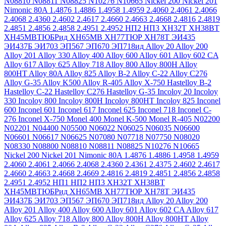
N08810
N08811
N08825
N10276
N10665
Nickel 200
Nickel 201
Nimonic 80A
1.4876
1.4886
1.4958
1.4959
2.4060
2.4061
2.4066
2.4068
2.4360
2.4602
2.4617
2.4660
2.4663
2.4668
2.4816
2.4819
2.4851
2.4856
2.4858
2.4951
2.4952
НП2
НП3
ХН32Т
ХН38ВТ
ХН45МВТЮБРид
ХН65МВ
ХН77ТЮР
ХН78Т
ЭИ435
ЭИ437Б
ЭИ703
ЭП567
ЭП670
ЭП718ид
Alloy 20
Alloy 200
Alloy 201
Alloy 330
Alloy 400
Alloy 600
Alloy 601
Alloy 602 CA
Alloy 617
Alloy 625
Alloy 718
Alloy 800
Alloy 800H
Alloy
800HT
Alloy 80A
Alloy 825
Alloy B-2
Alloy C-22
Alloy C276
Alloy G-35
Alloy K500
Alloy R-405
Alloy X-750
Hastelloy B-2
Hastelloy C-22
Hastelloy C276
Hastelloy G-35
Incoloy 20
Incoloy
330
Incoloy 800
Incoloy 800H
Incoloy 800HT
Incoloy 825
Inconel
600
Inconel 601
Inconel 617
Inconel 625
Inconel 718
Inconel C-
276
Inconel X-750
Monel 400
Monel K-500
Monel R-405
N02200
N02201
N04400
N05500
N06022
N06025
N06035
N06600
N06601
N06617
N06625
N07080
N07718
N07750
N08020
N08330
N08800
N08810
N08811
N08825
N10276
N10665
Nickel 200
Nickel 201
Nimonic 80A
1.4876
1.4886
1.4958
1.4959
2.4060
2.4061
2.4066
2.4068
2.4360
2.4361
2.4375
2.4602
2.4617
2.4660
2.4663
2.4668
2.4669
2.4816
2.4819
2.4851
2.4856
2.4858
2.4951
2.4952
НП1
НП2
НП3
ХН32Т
ХН38ВТ
ХН45МВТЮБРид
ХН65МВ
ХН77ТЮР
ХН78Т
ЭИ435
ЭИ437Б
ЭИ703
ЭП567
ЭП670
ЭП718ид
Alloy 20
Alloy 200
Alloy 201
Alloy 400
Alloy 600
Alloy 601
Alloy 602 CA
Alloy 617
Alloy 625
Alloy 718
Alloy 800
Alloy 800H
Alloy 800HT
Alloy