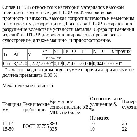
Сплав ПT‑3B относится к категории материалов высокой
прочности. Основные для ПT‑3B свойства: хорошая
прочность и вязкость, высокая сопротивляемость к невысоким
пластическим деформациям. Для сплава ПT‑3B нехарактерно
разрушение вследствие усталости металла. Сфера применения
изделий из ПT‑3B достаточно широка: это прежде всего
судостроение, а также машино- и приборостроение.
Zr
Si
Fe
O
H
N
C
Σ прочих
Ti
Al
V
Не более
Осн.
3,5-5,0
1,2-2,5
0,30*
0,12
0,25
0,15
0,006
0,04
0,10
0,30*
* - массовая доля циркония в сумме с прочими примесями не
должна превышать 0,30 %
Механические свойства
Относительное
Временное
Попер
Толщина,
Технические
удлинение δ,
сопротивление σB,
сужени
мм
требования
%
МПа, не более
Не менее
11-14
880
10
25
ГОСТ 23755
15-50
835
10
22