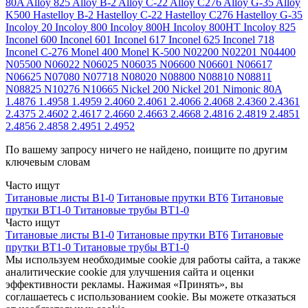
80A
Alloy 825
Alloy B-2
Alloy C-22
Alloy C276
Alloy G-35
Alloy
K500
Hastelloy B-2
Hastelloy C-22
Hastelloy C276
Hastelloy G-35
Incoloy 20
Incoloy 800
Incoloy 800H
Incoloy 800HT
Incoloy 825
Inconel 600
Inconel 601
Inconel 617
Inconel 625
Inconel 718
Inconel C-276
Monel 400
Monel K-500
N02200
N02201
N04400
N05500
N06022
N06025
N06035
N06600
N06601
N06617
N06625
N07080
N07718
N08020
N08800
N08810
N08811
N08825
N10276
N10665
Nickel 200
Nickel 201
Nimonic 80A
1.4876
1.4958
1.4959
2.4060
2.4061
2.4066
2.4068
2.4360
2.4361
2.4375
2.4602
2.4617
2.4660
2.4663
2.4668
2.4816
2.4819
2.4851
2.4856
2.4858
2.4951
2.4952
По вашему запросу ничего не найдено, поищите по другим
ключевым словам
Часто ищут
Титановые листы В1-0
Титановые прутки ВТ6
Титановые
прутки ВТ1-0
Титановые трубы ВТ1-0
Часто ищут
Титановые листы В1-0
Титановые прутки ВТ6
Титановые
прутки ВТ1-0
Титановые трубы ВТ1-0
Мы используем необходимые cookie для работы сайта, а также
аналитические cookie для улучшения сайта и оценки
эффективности рекламы. Нажимая «Принять», вы
соглашаетесь с использованием cookie. Вы можете отказаться