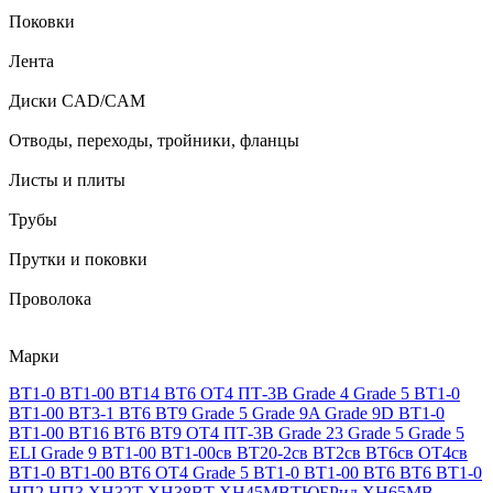
Поковки
Лента
Диски CAD/CAM
Отводы, переходы, тройники, фланцы
Листы и плиты
Трубы
Прутки и поковки
Проволока
Марки
ВТ1-0
ВТ1-00
ВТ14
ВТ6
ОТ4
ПТ-3В
Grade 4
Grade 5
ВТ1-0
ВТ1-00
ВТ3-1
ВТ6
ВТ9
Grade 5
Grade 9A
Grade 9D
ВТ1-0
ВТ1-00
ВТ16
ВТ6
ВТ9
ОТ4
ПТ-3В
Grade 23
Grade 5
Grade 5
ELI
Grade 9
ВТ1-00
ВТ1-00св
ВТ20-2св
ВТ2св
ВТ6св
ОТ4св
ВТ1-0
ВТ1-00
ВТ6
ОТ4
Grade 5
ВТ1-0
ВТ1-00
ВТ6
ВТ6
ВТ1-0
НП2
НП3
ХН32Т
ХН38ВТ
ХН45МВТЮБРид
ХН65МВ