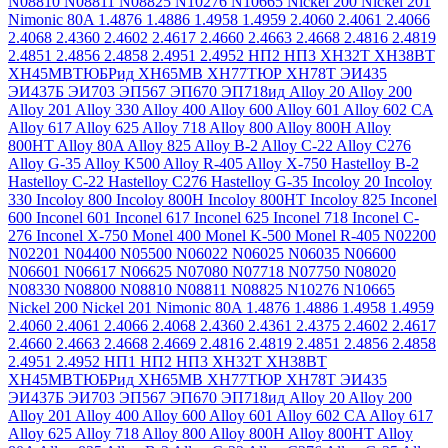
N08810
N08811
N08825
N10276
N10665
Nickel 200
Nickel 201
Nimonic 80A
1.4876
1.4886
1.4958
1.4959
2.4060
2.4061
2.4066
2.4068
2.4360
2.4602
2.4617
2.4660
2.4663
2.4668
2.4816
2.4819
2.4851
2.4856
2.4858
2.4951
2.4952
НП2
НП3
ХН32Т
ХН38ВТ
ХН45МВТЮБРид
ХН65МВ
ХН77ТЮР
ХН78Т
ЭИ435
ЭИ437Б
ЭИ703
ЭП567
ЭП670
ЭП718ид
Alloy 20
Alloy 200
Alloy 201
Alloy 330
Alloy 400
Alloy 600
Alloy 601
Alloy 602 CA
Alloy 617
Alloy 625
Alloy 718
Alloy 800
Alloy 800H
Alloy
800HT
Alloy 80A
Alloy 825
Alloy B-2
Alloy C-22
Alloy C276
Alloy G-35
Alloy K500
Alloy R-405
Alloy X-750
Hastelloy B-2
Hastelloy C-22
Hastelloy C276
Hastelloy G-35
Incoloy 20
Incoloy
330
Incoloy 800
Incoloy 800H
Incoloy 800HT
Incoloy 825
Inconel
600
Inconel 601
Inconel 617
Inconel 625
Inconel 718
Inconel C-
276
Inconel X-750
Monel 400
Monel K-500
Monel R-405
N02200
N02201
N04400
N05500
N06022
N06025
N06035
N06600
N06601
N06617
N06625
N07080
N07718
N07750
N08020
N08330
N08800
N08810
N08811
N08825
N10276
N10665
Nickel 200
Nickel 201
Nimonic 80A
1.4876
1.4886
1.4958
1.4959
2.4060
2.4061
2.4066
2.4068
2.4360
2.4361
2.4375
2.4602
2.4617
2.4660
2.4663
2.4668
2.4669
2.4816
2.4819
2.4851
2.4856
2.4858
2.4951
2.4952
НП1
НП2
НП3
ХН32Т
ХН38ВТ
ХН45МВТЮБРид
ХН65МВ
ХН77ТЮР
ХН78Т
ЭИ435
ЭИ437Б
ЭИ703
ЭП567
ЭП670
ЭП718ид
Alloy 20
Alloy 200
Alloy 201
Alloy 400
Alloy 600
Alloy 601
Alloy 602 CA
Alloy 617
Alloy 625
Alloy 718
Alloy 800
Alloy 800H
Alloy 800HT
Alloy