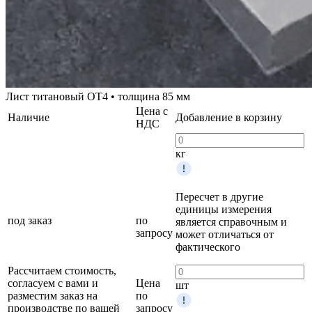
Лист титановый ОТ4 • толщина 85 мм
Цена с
Наличие
Добавление в корзину
НДС
кг
Пересчет в другие
единицы измерения
под заказ
по
является справочным и
запросу
может отличаться от
фактического
Рассчитаем стоимость,
согласуем с вами и
Цена
шт
разместим заказ на
по
производстве по вашей
запросу