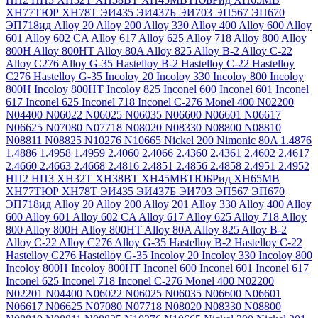
ХН77ТЮР
ХН78Т
ЭИ435
ЭИ437Б
ЭИ703
ЭП567
ЭП670
ЭП718ид
Alloy 20
Alloy 200
Alloy 330
Alloy 400
Alloy 600
Alloy
601
Alloy 602 CA
Alloy 617
Alloy 625
Alloy 718
Alloy 800
Alloy
800H
Alloy 800HT
Alloy 80A
Alloy 825
Alloy B-2
Alloy C-22
Alloy C276
Alloy G-35
Hastelloy B-2
Hastelloy C-22
Hastelloy
C276
Hastelloy G-35
Incoloy 20
Incoloy 330
Incoloy 800
Incoloy
800H
Incoloy 800HT
Incoloy 825
Inconel 600
Inconel 601
Inconel
617
Inconel 625
Inconel 718
Inconel C-276
Monel 400
N02200
N04400
N06022
N06025
N06035
N06600
N06601
N06617
N06625
N07080
N07718
N08020
N08330
N08800
N08810
N08811
N08825
N10276
N10665
Nickel 200
Nimonic 80A
1.4876
1.4886
1.4958
1.4959
2.4060
2.4066
2.4360
2.4361
2.4602
2.4617
2.4660
2.4663
2.4668
2.4816
2.4851
2.4856
2.4858
2.4951
2.4952
НП2
НП3
ХН32Т
ХН38ВТ
ХН45МВТЮБРид
ХН65МВ
ХН77ТЮР
ХН78Т
ЭИ435
ЭИ437Б
ЭИ703
ЭП567
ЭП670
ЭП718ид
Alloy 20
Alloy 200
Alloy 201
Alloy 330
Alloy 400
Alloy
600
Alloy 601
Alloy 602 CA
Alloy 617
Alloy 625
Alloy 718
Alloy
800
Alloy 800H
Alloy 800HT
Alloy 80A
Alloy 825
Alloy B-2
Alloy C-22
Alloy C276
Alloy G-35
Hastelloy B-2
Hastelloy C-22
Hastelloy C276
Hastelloy G-35
Incoloy 20
Incoloy 330
Incoloy 800
Incoloy 800H
Incoloy 800HT
Inconel 600
Inconel 601
Inconel 617
Inconel 625
Inconel 718
Inconel C-276
Monel 400
N02200
N02201
N04400
N06022
N06025
N06035
N06600
N06601
N06617
N06625
N07080
N07718
N08020
N08330
N08800