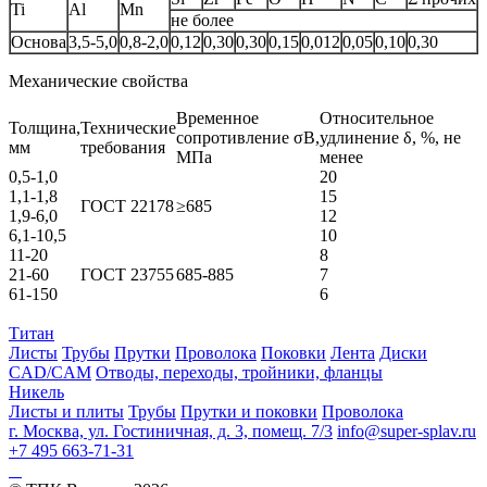
Ti
Al
Mn
не более
Основа
3,5-5,0
0,8-2,0
0,12
0,30
0,30
0,15
0,012
0,05
0,10
0,30
Механические свойства
Временное
Относительное
Толщина,
Технические
сопротивление σB,
удлинение δ, %, не
мм
требования
МПа
менее
0,5-1,0
20
1,1-1,8
15
ГОСТ 22178
≥685
1,9-6,0
12
6,1-10,5
10
11-20
8
21-60
ГОСТ 23755
685-885
7
61-150
6
Титан
Листы
Трубы
Прутки
Проволока
Поковки
Лента
Диски
CAD/CAM
Отводы, переходы, тройники, фланцы
Никель
Листы и плиты
Трубы
Прутки и поковки
Проволока
г. Москва, ул. Гостиничная, д. 3, помещ. 7/3
info@super-splav.ru
+7 495 663-71-31