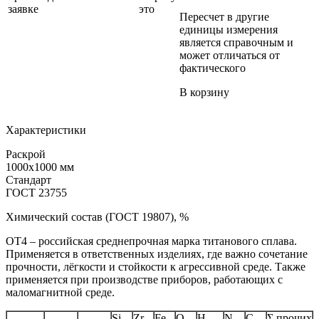
заявке
это
Пересчет в другие
единицы измерения
является справочным и
может отличаться от
фактического
В корзину
Характеристики
Раскрой
1000x1000 мм
Стандарт
ГОСТ 23755
Химический состав (ГОСТ 19807), %
ОТ4 – российская среднепрочная марка титанового сплава.
Применяется в ответственных изделиях, где важно сочетание
прочности, лёгкости и стойкости к агрессивной среде. Также
применяется при производстве приборов, работающих с
маломагнитной среде.
Si
Zr
Fe
O
H
N
C
Σ прочих