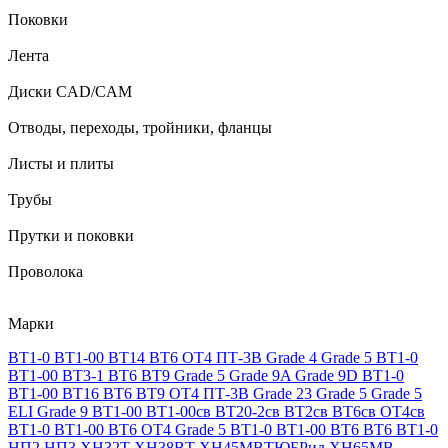
Поковки
Лента
Диски CAD/CAM
Отводы, переходы, тройники, фланцы
Листы и плиты
Трубы
Прутки и поковки
Проволока
Марки
ВТ1-0
ВТ1-00
ВТ14
ВТ6
ОТ4
ПТ-3В
Grade 4
Grade 5
ВТ1-0
ВТ1-00
ВТ3-1
ВТ6
ВТ9
Grade 5
Grade 9A
Grade 9D
ВТ1-0
ВТ1-00
ВТ16
ВТ6
ВТ9
ОТ4
ПТ-3В
Grade 23
Grade 5
Grade 5
ELI
Grade 9
ВТ1-00
ВТ1-00св
ВТ20-2св
ВТ2св
ВТ6св
ОТ4св
ВТ1-0
ВТ1-00
ВТ6
ОТ4
Grade 5
ВТ1-0
ВТ1-00
ВТ6
ВТ6
ВТ1-0
НП2
НП3
ХН32Т
ХН38ВТ
ХН45МВТЮБРид
ХН65МВ