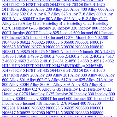
ХН77ТЮР
ХН78Т
ЭИ435
ЭИ437Б
ЭИ703
ЭП567
ЭП670
ЭП718ид
Alloy 20
Alloy 200
Alloy 330
Alloy 400
Alloy 600
Alloy
601
Alloy 602 CA
Alloy 617
Alloy 625
Alloy 718
Alloy 800
Alloy
800H
Alloy 800HT
Alloy 80A
Alloy 825
Alloy B-2
Alloy C-22
Alloy C276
Alloy G-35
Hastelloy B-2
Hastelloy C-22
Hastelloy
C276
Hastelloy G-35
Incoloy 20
Incoloy 330
Incoloy 800
Incoloy
800H
Incoloy 800HT
Incoloy 825
Inconel 600
Inconel 601
Inconel
617
Inconel 625
Inconel 718
Inconel C-276
Monel 400
N02200
N04400
N06022
N06025
N06035
N06600
N06601
N06617
N06625
N07080
N07718
N08020
N08330
N08800
N08810
N08811
N08825
N10276
N10665
Nickel 200
Nimonic 80A
1.4876
1.4886
1.4958
1.4959
2.4060
2.4066
2.4360
2.4361
2.4602
2.4617
2.4660
2.4663
2.4668
2.4816
2.4851
2.4856
2.4858
2.4951
2.4952
НП2
НП3
ХН32Т
ХН38ВТ
ХН45МВТЮБРид
ХН65МВ
ХН77ТЮР
ХН78Т
ЭИ435
ЭИ437Б
ЭИ703
ЭП567
ЭП670
ЭП718ид
Alloy 20
Alloy 200
Alloy 201
Alloy 330
Alloy 400
Alloy
600
Alloy 601
Alloy 602 CA
Alloy 617
Alloy 625
Alloy 718
Alloy
800
Alloy 800H
Alloy 800HT
Alloy 80A
Alloy 825
Alloy B-2
Alloy C-22
Alloy C276
Alloy G-35
Hastelloy B-2
Hastelloy C-22
Hastelloy C276
Hastelloy G-35
Incoloy 20
Incoloy 330
Incoloy 800
Incoloy 800H
Incoloy 800HT
Inconel 600
Inconel 601
Inconel 617
Inconel 625
Inconel 718
Inconel C-276
Monel 400
N02200
N02201
N04400
N06022
N06025
N06035
N06600
N06601
N06617
N06625
N07080
N07718
N08020
N08330
N08800