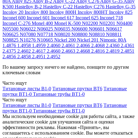
80A
Alloy 825
Alloy B-2
Alloy C-22
Alloy C276
Alloy G-35
Alloy
K500
Hastelloy B-2
Hastelloy C-22
Hastelloy C276
Hastelloy G-35
Incoloy 20
Incoloy 800
Incoloy 800H
Incoloy 800HT
Incoloy 825
Inconel 600
Inconel 601
Inconel 617
Inconel 625
Inconel 718
Inconel C-276
Monel 400
Monel K-500
N02200
N02201
N04400
N05500
N06022
N06025
N06035
N06600
N06601
N06617
N06625
N07080
N07718
N08020
N08800
N08810
N08811
N08825
N10276
N10665
Nickel 200
Nickel 201
Nimonic 80A
1.4876
1.4958
1.4959
2.4060
2.4061
2.4066
2.4068
2.4360
2.4361
2.4375
2.4602
2.4617
2.4660
2.4663
2.4668
2.4816
2.4819
2.4851
2.4856
2.4858
2.4951
2.4952
По вашему запросу ничего не найдено, поищите по другим
ключевым словам
Часто ищут
Титановые листы В1-0
Титановые прутки ВТ6
Титановые
прутки ВТ1-0
Титановые трубы ВТ1-0
Часто ищут
Титановые листы В1-0
Титановые прутки ВТ6
Титановые
прутки ВТ1-0
Титановые трубы ВТ1-0
Мы используем необходимые cookie для работы сайта, а также
аналитические cookie для улучшения сайта и оценки
эффективности рекламы. Нажимая «Принять», вы
соглашаетесь с использованием cookie. Вы можете отказаться