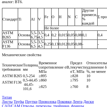
аналог: ВТ6.
Другие
примеси,
Fe
O
H
N
C
Σ пр
%
Стандарт
Ti
Al
V
каждой
Не более
ASTM
5,5-
3,5-
Основа
0,4
0,2
0,015
0,05
0,08
0,1
0,4
B265
6,75
4,5
ASTM
5,5-
3,5-
Основа
0,25
0,13
0,012
0,05
0,08
-
-
F136
6,5
4,5
Механические свойства
Временное
Предел
Относитель
Технические
Толщина,
сопротивление σB,
текучести
удлинение δ
требования
мм
МПа
σT, МПа
%, не менее
ASTM B265
0,5-254
≥895
≥828
10
0,5-44,45
≥860
≥795
10
ASTM F136
44,45-
≥825
≥760
8
101,6
Титан
Листы
Трубы
Прутки
Проволока
Поковки
Лента
Диски
CAD/CAM
Отводы, переходы, тройники, фланцы