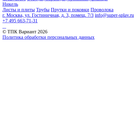
Никель
Листы и плиты
Трубы
Прутки и поковки
Проволока
г. Москва, ул. Гостиничная, д. 3, помещ. 7/3
info@super-splav.ru
+7 495 663-71-31
© ТПК Вариант
2026
Политика обработки персональных данных