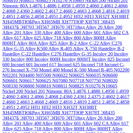
N08810
N08811
N08825
N10276
N10665
Nickel 200
Nickel 201
Nimonic 80A
1.4876
1.4886
1.4958
1.4959
2.4060
2.4061
2.4066
2.4068
2.4360
2.4602
2.4617
2.4660
2.4663
2.4668
2.4816
2.4819
2.4851
2.4856
2.4858
2.4951
2.4952
НП2
НП3
ХН32Т
ХН38ВТ
ХН45МВТЮБРид
ХН65МВ
ХН77ТЮР
ХН78Т
ЭИ435
ЭИ437Б
ЭИ703
ЭП567
ЭП670
ЭП718ид
Alloy 20
Alloy 200
Alloy 201
Alloy 330
Alloy 400
Alloy 600
Alloy 601
Alloy 602 CA
Alloy 617
Alloy 625
Alloy 718
Alloy 800
Alloy 800H
Alloy
800HT
Alloy 80A
Alloy 825
Alloy B-2
Alloy C-22
Alloy C276
Alloy G-35
Alloy K500
Alloy R-405
Alloy X-750
Hastelloy B-2
Hastelloy C-22
Hastelloy C276
Hastelloy G-35
Incoloy 20
Incoloy
330
Incoloy 800
Incoloy 800H
Incoloy 800HT
Incoloy 825
Inconel
600
Inconel 601
Inconel 617
Inconel 625
Inconel 718
Inconel C-
276
Inconel X-750
Monel 400
Monel K-500
Monel R-405
N02200
N02201
N04400
N05500
N06022
N06025
N06035
N06600
N06601
N06617
N06625
N07080
N07718
N07750
N08020
N08330
N08800
N08810
N08811
N08825
N10276
N10665
Nickel 200
Nickel 201
Nimonic 80A
1.4876
1.4886
1.4958
1.4959
2.4060
2.4061
2.4066
2.4068
2.4360
2.4361
2.4375
2.4602
2.4617
2.4660
2.4663
2.4668
2.4669
2.4816
2.4819
2.4851
2.4856
2.4858
2.4951
2.4952
НП1
НП2
НП3
ХН32Т
ХН38ВТ
ХН45МВТЮБРид
ХН65МВ
ХН77ТЮР
ХН78Т
ЭИ435
ЭИ437Б
ЭИ703
ЭП567
ЭП670
ЭП718ид
Alloy 20
Alloy 200
Alloy 201
Alloy 400
Alloy 600
Alloy 601
Alloy 602 CA
Alloy 617
Alloy 625
Alloy 718
Alloy 800
Alloy 800H
Alloy 800HT
Alloy