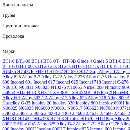
Листы и плиты
Трубы
Прутки и поковки
Проволока
Марки
ВТ1-0
ВТ1-00
ВТ14
ВТ6
ОТ4
ПТ-3В
Grade 4
Grade 5
ВТ1-0
ВТ1
ВТ1-00
ВТ1-00св
ВТ20-2св
ВТ2св
ВТ6св
ОТ4св
ВТ1-0
ВТ1-00
ЭИ435
ЭИ437Б
ЭИ703
ЭП567
ЭП670
ЭП718ид
Alloy 20
Alloy 
Alloy 825
Alloy B-2
Alloy C-22
Alloy C276
Alloy G-35
Hastelloy B
600
Inconel 601
Inconel 617
Inconel 625
Inconel 718
Inconel C-276
N08810
N08811
N08825
N10276
N10665
Nickel 200
Nimonic 80A
2.4952
НП2
НП3
ХН32Т
ХН38ВТ
ХН45МВТЮБРид
ХН65МВ
Alloy 601
Alloy 602 CA
Alloy 617
Alloy 625
Alloy 718
Alloy 800
A
Hastelloy G-35
Incoloy 20
Incoloy 330
Incoloy 800
Incoloy 800H
I
N06025
N06035
N06600
N06601
N06617
N06625
N07080
N0771
2.4060
2.4061
2.4066
2.4068
2.4360
2.4602
2.4617
2.4660
2.4663
2
ХН78Т
ЭИ435
ЭИ437Б
ЭИ703
ЭП567
ЭП670
ЭП718ид
Alloy 2
800HT
Alloy 80A
Alloy 825
Alloy B-2
Alloy C-22
Alloy C276
Allo
800
Incoloy 800H
Incoloy 800HT
Incoloy 825
Inconel 600
Inconel 