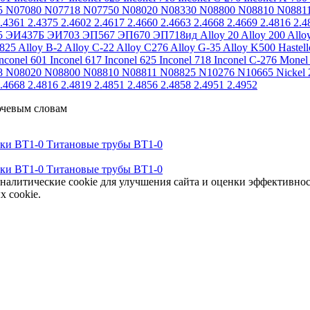
5
N07080
N07718
N07750
N08020
N08330
N08800
N08810
N0881
.4361
2.4375
2.4602
2.4617
2.4660
2.4663
2.4668
2.4669
2.4816
2.4
5
ЭИ437Б
ЭИ703
ЭП567
ЭП670
ЭП718ид
Alloy 20
Alloy 200
Allo
 825
Alloy B-2
Alloy C-22
Alloy C276
Alloy G-35
Alloy K500
Hastel
nconel 601
Inconel 617
Inconel 625
Inconel 718
Inconel C-276
Monel
8
N08020
N08800
N08810
N08811
N08825
N10276
N10665
Nickel 
.4668
2.4816
2.4819
2.4851
2.4856
2.4858
2.4951
2.4952
ючевым словам
тки ВТ1-0
Титановые трубы ВТ1-0
тки ВТ1-0
Титановые трубы ВТ1-0
аналитические cookie для улучшения сайта и оценки эффективно
х cookie.