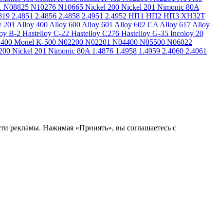
1
N08825
N10276
N10665
Nickel 200
Nickel 201
Nimonic 80A
819
2.4851
2.4856
2.4858
2.4951
2.4952
НП1
НП2
НП3
ХН32Т
y 201
Alloy 400
Alloy 600
Alloy 601
Alloy 602 CA
Alloy 617
Alloy
loy B-2
Hastelloy C-22
Hastelloy C276
Hastelloy G-35
Incoloy 20
 400
Monel K-500
N02200
N02201
N04400
N05500
N06022
200
Nickel 201
Nimonic 80A
1.4876
1.4958
1.4959
2.4060
2.4061
сти рекламы. Нажимая «Принять», вы соглашаетесь с