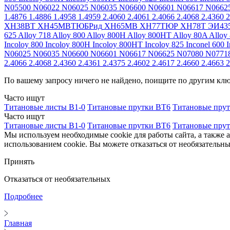
N05500
N06022
N06025
N06035
N06600
N06601
N06617
N0662
1.4876
1.4886
1.4958
1.4959
2.4060
2.4061
2.4066
2.4068
2.4360
2
ХН38ВТ
ХН45МВТЮБРид
ХН65МВ
ХН77ТЮР
ХН78Т
ЭИ43
625
Alloy 718
Alloy 800
Alloy 800H
Alloy 800HT
Alloy 80A
Alloy
Incoloy 800
Incoloy 800H
Incoloy 800HT
Incoloy 825
Inconel 600
I
N06025
N06035
N06600
N06601
N06617
N06625
N07080
N0771
2.4066
2.4068
2.4360
2.4361
2.4375
2.4602
2.4617
2.4660
2.4663
2
По вашему запросу ничего не найдено, поищите по другим кл
Часто ищут
Титановые листы В1-0
Титановые прутки ВТ6
Титановые пру
Часто ищут
Титановые листы В1-0
Титановые прутки ВТ6
Титановые пру
Мы используем необходимые cookie для работы сайта, а также 
использованием cookie. Вы можете отказаться от необязательны
Принять
Отказаться от необязательных
Подробнее
Главная