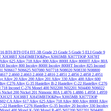
16
ВТ6
ВТ9
ОТ4
ПТ-3В
Grade 23
Grade 5
Grade 5 ELI
Grade 9
Т
ХН38ВТ
ХН45МВТЮБРид
ХН65МВ
ХН77ТЮР
ХН78Т
Alloy 625
Alloy 718
Alloy 800
Alloy 800H
Alloy 800HT
Alloy 80A
330
Incoloy 800
Incoloy 800H
Incoloy 800HT
Incoloy 825
Inconel
01
N06617
N06625
N07080
N07718
N08020
N08330
N08800
.4617
2.4660
2.4663
2.4668
2.4816
2.4851
2.4856
2.4858
2.4951
ид
Alloy 20
Alloy 200
Alloy 201
Alloy 330
Alloy 400
Alloy 600
lloy C276
Alloy G-35
Hastelloy B-2
Hastelloy C-22
Hastelloy C276
l 718
Inconel C-276
Monel 400
N02200
N02201
N04400
N06022
5
Nickel 200
Nickel 201
Nimonic 80A
1.4876
1.4886
1.4958
1.4959
ХН32Т
ХН38ВТ
ХН45МВТЮБРид
ХН65МВ
ХН77ТЮР
 602 CA
Alloy 617
Alloy 625
Alloy 718
Alloy 800
Alloy 800H
Alloy
 C-22
Hastelloy C276
Hastelloy G-35
Incoloy 20
Incoloy 330
Incoloy
Monel 400
Monel K-500
Monel R-405
N02200
N02201
N04400