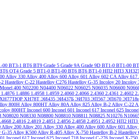
-00
ВТ3-1
ВТ6
ВТ9
Grade 5
Grade 9A
Grade 9D
ВТ1-0
ВТ1-00
ВТ
ВТ6
ОТ4
Grade 5
ВТ1-0
ВТ1-00
ВТ6
ВТ6
ВТ1-0
НП2
НП3
ХН32
200
Alloy 330
Alloy 400
Alloy 600
Alloy 601
Alloy 602 CA
Alloy 617
-2
Hastelloy C-22
Hastelloy C276
Hastelloy G-35
Incoloy 20
Incoloy 
Monel 400
N02200
N04400
N06022
N06025
N06035
N06600
N066
1.4876
1.4886
1.4958
1.4959
2.4060
2.4066
2.4360
2.4361
2.4602
2
ХН77ТЮР
ХН78Т
ЭИ435
ЭИ437Б
ЭИ703
ЭП567
ЭП670
ЭП718
lloy 800H
Alloy 800HT
Alloy 80A
Alloy 825
Alloy B-2
Alloy C-22
A
ncoloy 800HT
Inconel 600
Inconel 601
Inconel 617
Inconel 625
Incone
8
N08020
N08330
N08800
N08810
N08811
N08825
N10276
N1066
.4668
2.4816
2.4819
2.4851
2.4856
2.4858
2.4951
2.4952
НП2
НП3
0
Alloy 200
Alloy 201
Alloy 330
Alloy 400
Alloy 600
Alloy 601
Alloy
y G-35
Alloy K500
Alloy R-405
Alloy X-750
Hastelloy B-2
Hastelloy
601
Inconel 617
Inconel 625
Inconel 718
Inconel C-276
Inconel X-750