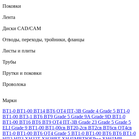
Поковки
Лента
Диски CAD/CAM
Отводы, переходы, тройники, фланцы
Листы и плиты
Трубы
Прутки и поковки
Проволока
Марки
ВТ1-0
ВТ1-00
ВТ14
ВТ6
ОТ4
ПТ-3В
Grade 4
Grade 5
ВТ1-0
ВТ1-00
ВТ3-1
ВТ6
ВТ9
Grade 5
Grade 9A
Grade 9D
ВТ1-0
ВТ1-00
ВТ16
ВТ6
ВТ9
ОТ4
ПТ-3В
Grade 23
Grade 5
Grade 5
ELI
Grade 9
ВТ1-00
ВТ1-00св
ВТ20-2св
ВТ2св
ВТ6св
ОТ4св
ВТ1-0
ВТ1-00
ВТ6
ОТ4
Grade 5
ВТ1-0
ВТ1-00
ВТ6
ВТ6
ВТ1-0
НП2
НП3
ХН32Т
ХН38ВТ
ХН45МВТЮБРид
ХН65МВ