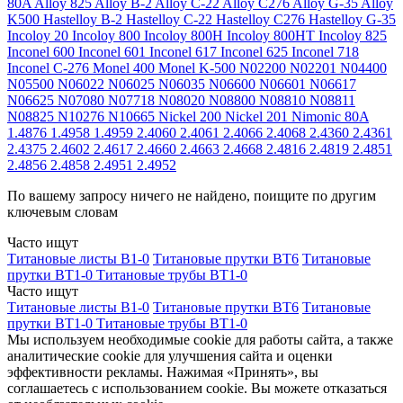
80A
Alloy 825
Alloy B-2
Alloy C-22
Alloy C276
Alloy G-35
Alloy
K500
Hastelloy B-2
Hastelloy C-22
Hastelloy C276
Hastelloy G-35
Incoloy 20
Incoloy 800
Incoloy 800H
Incoloy 800HT
Incoloy 825
Inconel 600
Inconel 601
Inconel 617
Inconel 625
Inconel 718
Inconel C-276
Monel 400
Monel K-500
N02200
N02201
N04400
N05500
N06022
N06025
N06035
N06600
N06601
N06617
N06625
N07080
N07718
N08020
N08800
N08810
N08811
N08825
N10276
N10665
Nickel 200
Nickel 201
Nimonic 80A
1.4876
1.4958
1.4959
2.4060
2.4061
2.4066
2.4068
2.4360
2.4361
2.4375
2.4602
2.4617
2.4660
2.4663
2.4668
2.4816
2.4819
2.4851
2.4856
2.4858
2.4951
2.4952
По вашему запросу ничего не найдено, поищите по другим
ключевым словам
Часто ищут
Титановые листы В1-0
Титановые прутки ВТ6
Титановые
прутки ВТ1-0
Титановые трубы ВТ1-0
Часто ищут
Титановые листы В1-0
Титановые прутки ВТ6
Титановые
прутки ВТ1-0
Титановые трубы ВТ1-0
Мы используем необходимые cookie для работы сайта, а также
аналитические cookie для улучшения сайта и оценки
эффективности рекламы. Нажимая «Принять», вы
соглашаетесь с использованием cookie. Вы можете отказаться