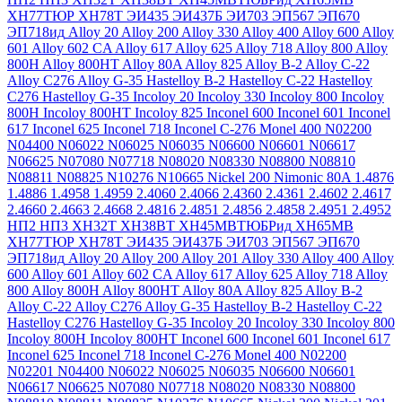
ХН77ТЮР
ХН78Т
ЭИ435
ЭИ437Б
ЭИ703
ЭП567
ЭП670
ЭП718ид
Alloy 20
Alloy 200
Alloy 330
Alloy 400
Alloy 600
Alloy
601
Alloy 602 CA
Alloy 617
Alloy 625
Alloy 718
Alloy 800
Alloy
800H
Alloy 800HT
Alloy 80A
Alloy 825
Alloy B-2
Alloy C-22
Alloy C276
Alloy G-35
Hastelloy B-2
Hastelloy C-22
Hastelloy
C276
Hastelloy G-35
Incoloy 20
Incoloy 330
Incoloy 800
Incoloy
800H
Incoloy 800HT
Incoloy 825
Inconel 600
Inconel 601
Inconel
617
Inconel 625
Inconel 718
Inconel C-276
Monel 400
N02200
N04400
N06022
N06025
N06035
N06600
N06601
N06617
N06625
N07080
N07718
N08020
N08330
N08800
N08810
N08811
N08825
N10276
N10665
Nickel 200
Nimonic 80A
1.4876
1.4886
1.4958
1.4959
2.4060
2.4066
2.4360
2.4361
2.4602
2.4617
2.4660
2.4663
2.4668
2.4816
2.4851
2.4856
2.4858
2.4951
2.4952
НП2
НП3
ХН32Т
ХН38ВТ
ХН45МВТЮБРид
ХН65МВ
ХН77ТЮР
ХН78Т
ЭИ435
ЭИ437Б
ЭИ703
ЭП567
ЭП670
ЭП718ид
Alloy 20
Alloy 200
Alloy 201
Alloy 330
Alloy 400
Alloy
600
Alloy 601
Alloy 602 CA
Alloy 617
Alloy 625
Alloy 718
Alloy
800
Alloy 800H
Alloy 800HT
Alloy 80A
Alloy 825
Alloy B-2
Alloy C-22
Alloy C276
Alloy G-35
Hastelloy B-2
Hastelloy C-22
Hastelloy C276
Hastelloy G-35
Incoloy 20
Incoloy 330
Incoloy 800
Incoloy 800H
Incoloy 800HT
Inconel 600
Inconel 601
Inconel 617
Inconel 625
Inconel 718
Inconel C-276
Monel 400
N02200
N02201
N04400
N06022
N06025
N06035
N06600
N06601
N06617
N06625
N07080
N07718
N08020
N08330
N08800