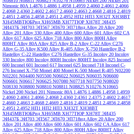
N08810
N08811
N08825
N10276
N10665
Nickel 200
Nickel 201
Nimonic 80A
1.4876
1.4886
1.4958
1.4959
2.4060
2.4061
2.4066
2.4068
2.4360
2.4602
2.4617
2.4660
2.4663
2.4668
2.4816
2.4819
2.4851
2.4856
2.4858
2.4951
2.4952
НП2
НП3
ХН32Т
ХН38ВТ
ХН45МВТЮБРид
ХН65МВ
ХН77ТЮР
ХН78Т
ЭИ435
ЭИ437Б
ЭИ703
ЭП567
ЭП670
ЭП718ид
Alloy 20
Alloy 200
Alloy 201
Alloy 330
Alloy 400
Alloy 600
Alloy 601
Alloy 602 CA
Alloy 617
Alloy 625
Alloy 718
Alloy 800
Alloy 800H
Alloy
800HT
Alloy 80A
Alloy 825
Alloy B-2
Alloy C-22
Alloy C276
Alloy G-35
Alloy K500
Alloy R-405
Alloy X-750
Hastelloy B-2
Hastelloy C-22
Hastelloy C276
Hastelloy G-35
Incoloy 20
Incoloy
330
Incoloy 800
Incoloy 800H
Incoloy 800HT
Incoloy 825
Inconel
600
Inconel 601
Inconel 617
Inconel 625
Inconel 718
Inconel C-
276
Inconel X-750
Monel 400
Monel K-500
Monel R-405
N02200
N02201
N04400
N05500
N06022
N06025
N06035
N06600
N06601
N06617
N06625
N07080
N07718
N07750
N08020
N08330
N08800
N08810
N08811
N08825
N10276
N10665
Nickel 200
Nickel 201
Nimonic 80A
1.4876
1.4886
1.4958
1.4959
2.4060
2.4061
2.4066
2.4068
2.4360
2.4361
2.4375
2.4602
2.4617
2.4660
2.4663
2.4668
2.4669
2.4816
2.4819
2.4851
2.4856
2.4858
2.4951
2.4952
НП1
НП2
НП3
ХН32Т
ХН38ВТ
ХН45МВТЮБРид
ХН65МВ
ХН77ТЮР
ХН78Т
ЭИ435
ЭИ437Б
ЭИ703
ЭП567
ЭП670
ЭП718ид
Alloy 20
Alloy 200
Alloy 201
Alloy 400
Alloy 600
Alloy 601
Alloy 602 CA
Alloy 617
Alloy 625
Alloy 718
Alloy 800
Alloy 800H
Alloy 800HT
Alloy