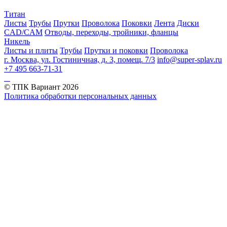
Титан
Листы
Трубы
Прутки
Проволока
Поковки
Лента
Диски
CAD/CAM
Отводы, переходы, тройники, фланцы
Никель
Листы и плиты
Трубы
Прутки и поковки
Проволока
г. Москва, ул. Гостиничная, д. 3, помещ. 7/3
info@super-splav.ru
+7 495 663-71-31
© ТПК Вариант
2026
Политика обработки персональных данных