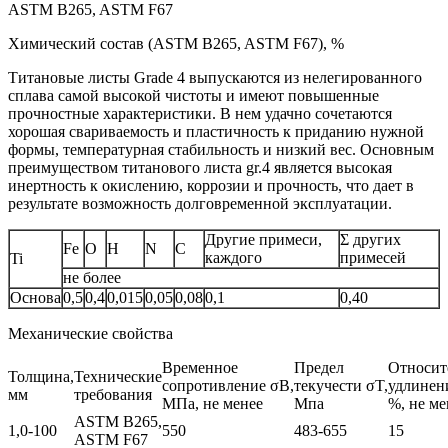
ASTM B265, ASTM F67
Химический состав (ASTM B265, ASTM F67), %
Титановые листы Grade 4 выпускаются из нелегированного
сплава самой высокой чистоты и имеют повышенные
прочностные характеристики. В нем удачно сочетаются
хорошая свариваемость и пластичность к приданию нужной
формы, температурная стабильность и низкий вес. Основным
преимуществом титанового листа gr.4 является высокая
инертность к окислению, коррозии и прочность, что дает в
результате возможность долговременной эксплуатации.
Другие примеси,
Σ других
Fe
O
H
N
C
каждого
примесей
Ti
не более
Основа
0,5
0,4
0,015
0,05
0,08
0,1
0,40
Механические свойства
Временное
Предел
Относит
Толщина,
Технические
сопротивление σB,
текучести σT,
удлинени
мм
требования
МПа, не менее
Мпа
%, не ме
ASTM B265,
1,0-100
550
483-655
15
ASTM F67