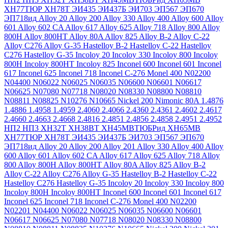
ХН77ТЮР
ХН78Т
ЭИ435
ЭИ437Б
ЭИ703
ЭП567
ЭП670
ЭП718ид
Alloy 20
Alloy 200
Alloy 330
Alloy 400
Alloy 600
Alloy
601
Alloy 602 CA
Alloy 617
Alloy 625
Alloy 718
Alloy 800
Alloy
800H
Alloy 800HT
Alloy 80A
Alloy 825
Alloy B-2
Alloy C-22
Alloy C276
Alloy G-35
Hastelloy B-2
Hastelloy C-22
Hastelloy
C276
Hastelloy G-35
Incoloy 20
Incoloy 330
Incoloy 800
Incoloy
800H
Incoloy 800HT
Incoloy 825
Inconel 600
Inconel 601
Inconel
617
Inconel 625
Inconel 718
Inconel C-276
Monel 400
N02200
N04400
N06022
N06025
N06035
N06600
N06601
N06617
N06625
N07080
N07718
N08020
N08330
N08800
N08810
N08811
N08825
N10276
N10665
Nickel 200
Nimonic 80A
1.4876
1.4886
1.4958
1.4959
2.4060
2.4066
2.4360
2.4361
2.4602
2.4617
2.4660
2.4663
2.4668
2.4816
2.4851
2.4856
2.4858
2.4951
2.4952
НП2
НП3
ХН32Т
ХН38ВТ
ХН45МВТЮБРид
ХН65МВ
ХН77ТЮР
ХН78Т
ЭИ435
ЭИ437Б
ЭИ703
ЭП567
ЭП670
ЭП718ид
Alloy 20
Alloy 200
Alloy 201
Alloy 330
Alloy 400
Alloy
600
Alloy 601
Alloy 602 CA
Alloy 617
Alloy 625
Alloy 718
Alloy
800
Alloy 800H
Alloy 800HT
Alloy 80A
Alloy 825
Alloy B-2
Alloy C-22
Alloy C276
Alloy G-35
Hastelloy B-2
Hastelloy C-22
Hastelloy C276
Hastelloy G-35
Incoloy 20
Incoloy 330
Incoloy 800
Incoloy 800H
Incoloy 800HT
Inconel 600
Inconel 601
Inconel 617
Inconel 625
Inconel 718
Inconel C-276
Monel 400
N02200
N02201
N04400
N06022
N06025
N06035
N06600
N06601
N06617
N06625
N07080
N07718
N08020
N08330
N08800