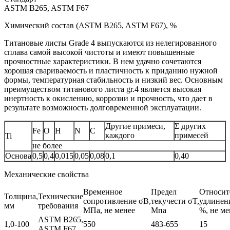
ASTM B265, ASTM F67
Химический состав (ASTM B265, ASTM F67), %
Титановые листы Grade 4 выпускаются из нелегированного
сплава самой высокой чистоты и имеют повышенные
прочностные характеристики. В нем удачно сочетаются
хорошая свариваемость и пластичность к приданию нужной
формы, температурная стабильность и низкий вес. Основным
преимуществом титанового листа gr.4 является высокая
инертность к окислению, коррозии и прочность, что дает в
результате возможность долговременной эксплуатации.
Другие примеси,
Σ других
Fe
O
H
N
C
каждого
примесей
Ti
не более
Основа
0,5
0,4
0,015
0,05
0,08
0,1
0,40
Механические свойства
Временное
Предел
Относит
Толщина,
Технические
сопротивление σB,
текучести σT,
удлинени
мм
требования
МПа, не менее
Мпа
%, не ме
ASTM B265,
1,0-100
550
483-655
15
ASTM F67