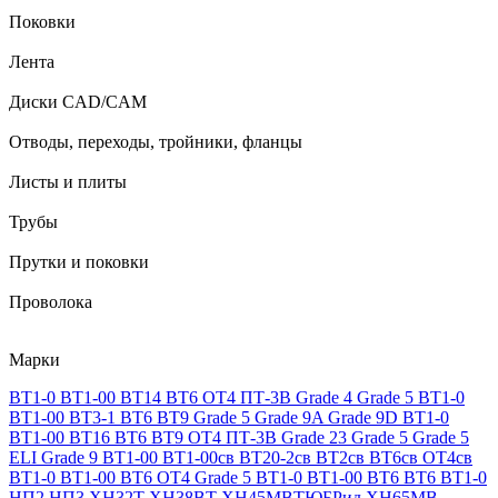
Поковки
Лента
Диски CAD/CAM
Отводы, переходы, тройники, фланцы
Листы и плиты
Трубы
Прутки и поковки
Проволока
Марки
ВТ1-0
ВТ1-00
ВТ14
ВТ6
ОТ4
ПТ-3В
Grade 4
Grade 5
ВТ1-0
ВТ1-00
ВТ3-1
ВТ6
ВТ9
Grade 5
Grade 9A
Grade 9D
ВТ1-0
ВТ1-00
ВТ16
ВТ6
ВТ9
ОТ4
ПТ-3В
Grade 23
Grade 5
Grade 5
ELI
Grade 9
ВТ1-00
ВТ1-00св
ВТ20-2св
ВТ2св
ВТ6св
ОТ4св
ВТ1-0
ВТ1-00
ВТ6
ОТ4
Grade 5
ВТ1-0
ВТ1-00
ВТ6
ВТ6
ВТ1-0
НП2
НП3
ХН32Т
ХН38ВТ
ХН45МВТЮБРид
ХН65МВ