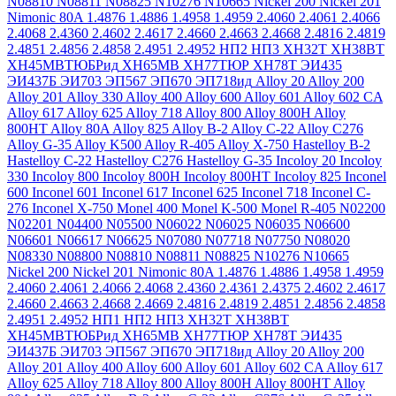
N08810
N08811
N08825
N10276
N10665
Nickel 200
Nickel 201
Nimonic 80A
1.4876
1.4886
1.4958
1.4959
2.4060
2.4061
2.4066
2.4068
2.4360
2.4602
2.4617
2.4660
2.4663
2.4668
2.4816
2.4819
2.4851
2.4856
2.4858
2.4951
2.4952
НП2
НП3
ХН32Т
ХН38ВТ
ХН45МВТЮБРид
ХН65МВ
ХН77ТЮР
ХН78Т
ЭИ435
ЭИ437Б
ЭИ703
ЭП567
ЭП670
ЭП718ид
Alloy 20
Alloy 200
Alloy 201
Alloy 330
Alloy 400
Alloy 600
Alloy 601
Alloy 602 CA
Alloy 617
Alloy 625
Alloy 718
Alloy 800
Alloy 800H
Alloy
800HT
Alloy 80A
Alloy 825
Alloy B-2
Alloy C-22
Alloy C276
Alloy G-35
Alloy K500
Alloy R-405
Alloy X-750
Hastelloy B-2
Hastelloy C-22
Hastelloy C276
Hastelloy G-35
Incoloy 20
Incoloy
330
Incoloy 800
Incoloy 800H
Incoloy 800HT
Incoloy 825
Inconel
600
Inconel 601
Inconel 617
Inconel 625
Inconel 718
Inconel C-
276
Inconel X-750
Monel 400
Monel K-500
Monel R-405
N02200
N02201
N04400
N05500
N06022
N06025
N06035
N06600
N06601
N06617
N06625
N07080
N07718
N07750
N08020
N08330
N08800
N08810
N08811
N08825
N10276
N10665
Nickel 200
Nickel 201
Nimonic 80A
1.4876
1.4886
1.4958
1.4959
2.4060
2.4061
2.4066
2.4068
2.4360
2.4361
2.4375
2.4602
2.4617
2.4660
2.4663
2.4668
2.4669
2.4816
2.4819
2.4851
2.4856
2.4858
2.4951
2.4952
НП1
НП2
НП3
ХН32Т
ХН38ВТ
ХН45МВТЮБРид
ХН65МВ
ХН77ТЮР
ХН78Т
ЭИ435
ЭИ437Б
ЭИ703
ЭП567
ЭП670
ЭП718ид
Alloy 20
Alloy 200
Alloy 201
Alloy 400
Alloy 600
Alloy 601
Alloy 602 CA
Alloy 617
Alloy 625
Alloy 718
Alloy 800
Alloy 800H
Alloy 800HT
Alloy