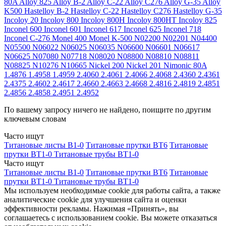
80A
Alloy 825
Alloy B-2
Alloy C-22
Alloy C276
Alloy G-35
Alloy
K500
Hastelloy B-2
Hastelloy C-22
Hastelloy C276
Hastelloy G-35
Incoloy 20
Incoloy 800
Incoloy 800H
Incoloy 800HT
Incoloy 825
Inconel 600
Inconel 601
Inconel 617
Inconel 625
Inconel 718
Inconel C-276
Monel 400
Monel K-500
N02200
N02201
N04400
N05500
N06022
N06025
N06035
N06600
N06601
N06617
N06625
N07080
N07718
N08020
N08800
N08810
N08811
N08825
N10276
N10665
Nickel 200
Nickel 201
Nimonic 80A
1.4876
1.4958
1.4959
2.4060
2.4061
2.4066
2.4068
2.4360
2.4361
2.4375
2.4602
2.4617
2.4660
2.4663
2.4668
2.4816
2.4819
2.4851
2.4856
2.4858
2.4951
2.4952
По вашему запросу ничего не найдено, поищите по другим
ключевым словам
Часто ищут
Титановые листы В1-0
Титановые прутки ВТ6
Титановые
прутки ВТ1-0
Титановые трубы ВТ1-0
Часто ищут
Титановые листы В1-0
Титановые прутки ВТ6
Титановые
прутки ВТ1-0
Титановые трубы ВТ1-0
Мы используем необходимые cookie для работы сайта, а также
аналитические cookie для улучшения сайта и оценки
эффективности рекламы. Нажимая «Принять», вы
соглашаетесь с использованием cookie. Вы можете отказаться