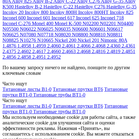
80A
Alloy 825
Alloy B-2
Alloy C-22
Alloy C276
Alloy G-35
Alloy
K500
Hastelloy B-2
Hastelloy C-22
Hastelloy C276
Hastelloy G-35
Incoloy 20
Incoloy 800
Incoloy 800H
Incoloy 800HT
Incoloy 825
Inconel 600
Inconel 601
Inconel 617
Inconel 625
Inconel 718
Inconel C-276
Monel 400
Monel K-500
N02200
N02201
N04400
N05500
N06022
N06025
N06035
N06600
N06601
N06617
N06625
N07080
N07718
N08020
N08800
N08810
N08811
N08825
N10276
N10665
Nickel 200
Nickel 201
Nimonic 80A
1.4876
1.4958
1.4959
2.4060
2.4061
2.4066
2.4068
2.4360
2.4361
2.4375
2.4602
2.4617
2.4660
2.4663
2.4668
2.4816
2.4819
2.4851
2.4856
2.4858
2.4951
2.4952
По вашему запросу ничего не найдено, поищите по другим
ключевым словам
Часто ищут
Титановые листы В1-0
Титановые прутки ВТ6
Титановые
прутки ВТ1-0
Титановые трубы ВТ1-0
Часто ищут
Титановые листы В1-0
Титановые прутки ВТ6
Титановые
прутки ВТ1-0
Титановые трубы ВТ1-0
Мы используем необходимые cookie для работы сайта, а также
аналитические cookie для улучшения сайта и оценки
эффективности рекламы. Нажимая «Принять», вы
соглашаетесь с использованием cookie. Вы можете отказаться