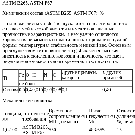
ASTM B265, ASTM F67
Химический состав (ASTM B265, ASTM F67), %
Титановые листы Grade 4 выпускаются из нелегированного
сплава самой высокой чистоты и имеют повышенные
прочностные характеристики. В нем удачно сочетаются
хорошая свариваемость и пластичность к приданию нужной
формы, температурная стабильность и низкий вес. Основным
преимуществом титанового листа gr.4 является высокая
инертность к окислению, коррозии и прочность, что дает в
результате возможность долговременной эксплуатации.
Другие примеси,
Σ других
Fe
O
H
N
C
каждого
примесей
Ti
не более
Основа
0,5
0,4
0,015
0,05
0,08
0,1
0,40
Механические свойства
Временное
Предел
Относит
Толщина,
Технические
сопротивление σB,
текучести σT,
удлинени
мм
требования
МПа, не менее
Мпа
%, не ме
ASTM B265,
1,0-100
550
483-655
15
ASTM F67