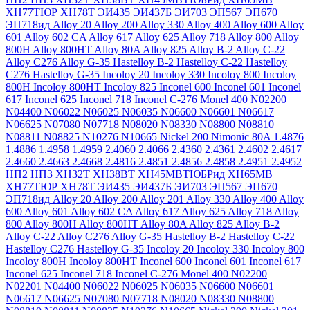
ХН77ТЮР
ХН78Т
ЭИ435
ЭИ437Б
ЭИ703
ЭП567
ЭП670
ЭП718ид
Alloy 20
Alloy 200
Alloy 330
Alloy 400
Alloy 600
Alloy
601
Alloy 602 CA
Alloy 617
Alloy 625
Alloy 718
Alloy 800
Alloy
800H
Alloy 800HT
Alloy 80A
Alloy 825
Alloy B-2
Alloy C-22
Alloy C276
Alloy G-35
Hastelloy B-2
Hastelloy C-22
Hastelloy
C276
Hastelloy G-35
Incoloy 20
Incoloy 330
Incoloy 800
Incoloy
800H
Incoloy 800HT
Incoloy 825
Inconel 600
Inconel 601
Inconel
617
Inconel 625
Inconel 718
Inconel C-276
Monel 400
N02200
N04400
N06022
N06025
N06035
N06600
N06601
N06617
N06625
N07080
N07718
N08020
N08330
N08800
N08810
N08811
N08825
N10276
N10665
Nickel 200
Nimonic 80A
1.4876
1.4886
1.4958
1.4959
2.4060
2.4066
2.4360
2.4361
2.4602
2.4617
2.4660
2.4663
2.4668
2.4816
2.4851
2.4856
2.4858
2.4951
2.4952
НП2
НП3
ХН32Т
ХН38ВТ
ХН45МВТЮБРид
ХН65МВ
ХН77ТЮР
ХН78Т
ЭИ435
ЭИ437Б
ЭИ703
ЭП567
ЭП670
ЭП718ид
Alloy 20
Alloy 200
Alloy 201
Alloy 330
Alloy 400
Alloy
600
Alloy 601
Alloy 602 CA
Alloy 617
Alloy 625
Alloy 718
Alloy
800
Alloy 800H
Alloy 800HT
Alloy 80A
Alloy 825
Alloy B-2
Alloy C-22
Alloy C276
Alloy G-35
Hastelloy B-2
Hastelloy C-22
Hastelloy C276
Hastelloy G-35
Incoloy 20
Incoloy 330
Incoloy 800
Incoloy 800H
Incoloy 800HT
Inconel 600
Inconel 601
Inconel 617
Inconel 625
Inconel 718
Inconel C-276
Monel 400
N02200
N02201
N04400
N06022
N06025
N06035
N06600
N06601
N06617
N06625
N07080
N07718
N08020
N08330
N08800