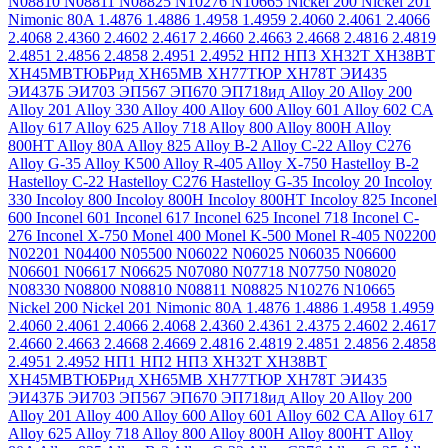
N08810
N08811
N08825
N10276
N10665
Nickel 200
Nickel 201
Nimonic 80A
1.4876
1.4886
1.4958
1.4959
2.4060
2.4061
2.4066
2.4068
2.4360
2.4602
2.4617
2.4660
2.4663
2.4668
2.4816
2.4819
2.4851
2.4856
2.4858
2.4951
2.4952
НП2
НП3
ХН32Т
ХН38ВТ
ХН45МВТЮБРид
ХН65МВ
ХН77ТЮР
ХН78Т
ЭИ435
ЭИ437Б
ЭИ703
ЭП567
ЭП670
ЭП718ид
Alloy 20
Alloy 200
Alloy 201
Alloy 330
Alloy 400
Alloy 600
Alloy 601
Alloy 602 CA
Alloy 617
Alloy 625
Alloy 718
Alloy 800
Alloy 800H
Alloy
800HT
Alloy 80A
Alloy 825
Alloy B-2
Alloy C-22
Alloy C276
Alloy G-35
Alloy K500
Alloy R-405
Alloy X-750
Hastelloy B-2
Hastelloy C-22
Hastelloy C276
Hastelloy G-35
Incoloy 20
Incoloy
330
Incoloy 800
Incoloy 800H
Incoloy 800HT
Incoloy 825
Inconel
600
Inconel 601
Inconel 617
Inconel 625
Inconel 718
Inconel C-
276
Inconel X-750
Monel 400
Monel K-500
Monel R-405
N02200
N02201
N04400
N05500
N06022
N06025
N06035
N06600
N06601
N06617
N06625
N07080
N07718
N07750
N08020
N08330
N08800
N08810
N08811
N08825
N10276
N10665
Nickel 200
Nickel 201
Nimonic 80A
1.4876
1.4886
1.4958
1.4959
2.4060
2.4061
2.4066
2.4068
2.4360
2.4361
2.4375
2.4602
2.4617
2.4660
2.4663
2.4668
2.4669
2.4816
2.4819
2.4851
2.4856
2.4858
2.4951
2.4952
НП1
НП2
НП3
ХН32Т
ХН38ВТ
ХН45МВТЮБРид
ХН65МВ
ХН77ТЮР
ХН78Т
ЭИ435
ЭИ437Б
ЭИ703
ЭП567
ЭП670
ЭП718ид
Alloy 20
Alloy 200
Alloy 201
Alloy 400
Alloy 600
Alloy 601
Alloy 602 CA
Alloy 617
Alloy 625
Alloy 718
Alloy 800
Alloy 800H
Alloy 800HT
Alloy