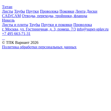
Титан
Листы
Трубы
Прутки
Проволока
Поковки
Лента
Диски
CAD/CAM
Отводы, переходы, тройники, фланцы
Никель
Листы и плиты
Трубы
Прутки и поковки
Проволока
г. Москва, ул. Гостиничная, д. 3, помещ. 7/3
info@super-splav.ru
+7 495 663-71-31
© ТПК Вариант
2026
Политика обработки персональных данных