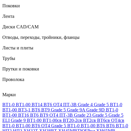
Поковки
Лента
Диски CAD/CAM
Отводы, переходы, тройники, фланцы
Листы и плиты
Трубы
Прутки и поковки
Проволока
Марки
ВТ1-0
ВТ1-00
ВТ14
ВТ6
ОТ4
ПТ-3В
Grade 4
Grade 5
ВТ1-0
ВТ1-00
ВТ3-1
ВТ6
ВТ9
Grade 5
Grade 9A
Grade 9D
ВТ1-0
ВТ1-00
ВТ16
ВТ6
ВТ9
ОТ4
ПТ-3В
Grade 23
Grade 5
Grade 5
ELI
Grade 9
ВТ1-00
ВТ1-00св
ВТ20-2св
ВТ2св
ВТ6св
ОТ4св
ВТ1-0
ВТ1-00
ВТ6
ОТ4
Grade 5
ВТ1-0
ВТ1-00
ВТ6
ВТ6
ВТ1-0
НП2
НП3
ХН32Т
ХН38ВТ
ХН45МВТЮБРид
ХН65МВ