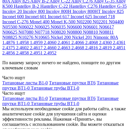
80A
Alloy 825
Alloy B-2
Alloy C-22
Alloy C276
Alloy G-35
Alloy
K500
Hastelloy B-2
Hastelloy C-22
Hastelloy C276
Hastelloy G-35
Incoloy 20
Incoloy 800
Incoloy 800H
Incoloy 800HT
Incoloy 825
Inconel 600
Inconel 601
Inconel 617
Inconel 625
Inconel 718
Inconel C-276
Monel 400
Monel K-500
N02200
N02201
N04400
N05500
N06022
N06025
N06035
N06600
N06601
N06617
N06625
N07080
N07718
N08020
N08800
N08810
N08811
N08825
N10276
N10665
Nickel 200
Nickel 201
Nimonic 80A
1.4876
1.4958
1.4959
2.4060
2.4061
2.4066
2.4068
2.4360
2.4361
2.4375
2.4602
2.4617
2.4660
2.4663
2.4668
2.4816
2.4819
2.4851
2.4856
2.4858
2.4951
2.4952
По вашему запросу ничего не найдено, поищите по другим
ключевым словам
Часто ищут
Титановые листы В1-0
Титановые прутки ВТ6
Титановые
прутки ВТ1-0
Титановые трубы ВТ1-0
Часто ищут
Титановые листы В1-0
Титановые прутки ВТ6
Титановые
прутки ВТ1-0
Титановые трубы ВТ1-0
Мы используем необходимые cookie для работы сайта, а также
аналитические cookie для улучшения сайта и оценки
эффективности рекламы. Нажимая «Принять», вы
соглашаетесь с использованием cookie. Вы можете отказаться