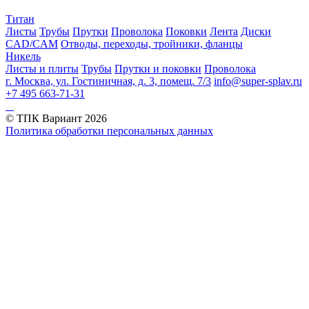
Титан
Листы
Трубы
Прутки
Проволока
Поковки
Лента
Диски
CAD/CAM
Отводы, переходы, тройники, фланцы
Никель
Листы и плиты
Трубы
Прутки и поковки
Проволока
г. Москва, ул. Гостиничная, д. 3, помещ. 7/3
info@super-splav.ru
+7 495 663-71-31
© ТПК Вариант
2026
Политика обработки персональных данных