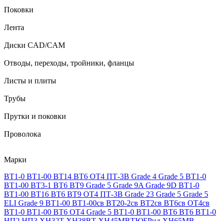
Поковки
Лента
Диски CAD/CAM
Отводы, переходы, тройники, фланцы
Листы и плиты
Трубы
Прутки и поковки
Проволока
Марки
ВТ1-0
ВТ1-00
ВТ14
ВТ6
ОТ4
ПТ-3В
Grade 4
Grade 5
ВТ1-0
ВТ1-00
ВТ3-1
ВТ6
ВТ9
Grade 5
Grade 9A
Grade 9D
ВТ1-0
ВТ1-00
ВТ16
ВТ6
ВТ9
ОТ4
ПТ-3В
Grade 23
Grade 5
Grade 5
ELI
Grade 9
ВТ1-00
ВТ1-00св
ВТ20-2св
ВТ2св
ВТ6св
ОТ4св
ВТ1-0
ВТ1-00
ВТ6
ОТ4
Grade 5
ВТ1-0
ВТ1-00
ВТ6
ВТ6
ВТ1-0
НП2
НП3
ХН32Т
ХН38ВТ
ХН45МВТЮБРид
ХН65МВ