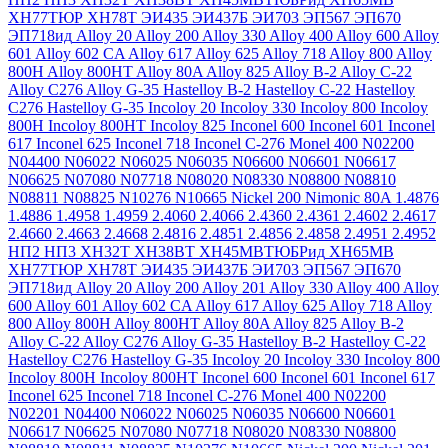
ХН77ТЮР
ХН78Т
ЭИ435
ЭИ437Б
ЭИ703
ЭП567
ЭП670
ЭП718ид
Alloy 20
Alloy 200
Alloy 330
Alloy 400
Alloy 600
Alloy
601
Alloy 602 CA
Alloy 617
Alloy 625
Alloy 718
Alloy 800
Alloy
800H
Alloy 800HT
Alloy 80A
Alloy 825
Alloy B-2
Alloy C-22
Alloy C276
Alloy G-35
Hastelloy B-2
Hastelloy C-22
Hastelloy
C276
Hastelloy G-35
Incoloy 20
Incoloy 330
Incoloy 800
Incoloy
800H
Incoloy 800HT
Incoloy 825
Inconel 600
Inconel 601
Inconel
617
Inconel 625
Inconel 718
Inconel C-276
Monel 400
N02200
N04400
N06022
N06025
N06035
N06600
N06601
N06617
N06625
N07080
N07718
N08020
N08330
N08800
N08810
N08811
N08825
N10276
N10665
Nickel 200
Nimonic 80A
1.4876
1.4886
1.4958
1.4959
2.4060
2.4066
2.4360
2.4361
2.4602
2.4617
2.4660
2.4663
2.4668
2.4816
2.4851
2.4856
2.4858
2.4951
2.4952
НП2
НП3
ХН32Т
ХН38ВТ
ХН45МВТЮБРид
ХН65МВ
ХН77ТЮР
ХН78Т
ЭИ435
ЭИ437Б
ЭИ703
ЭП567
ЭП670
ЭП718ид
Alloy 20
Alloy 200
Alloy 201
Alloy 330
Alloy 400
Alloy
600
Alloy 601
Alloy 602 CA
Alloy 617
Alloy 625
Alloy 718
Alloy
800
Alloy 800H
Alloy 800HT
Alloy 80A
Alloy 825
Alloy B-2
Alloy C-22
Alloy C276
Alloy G-35
Hastelloy B-2
Hastelloy C-22
Hastelloy C276
Hastelloy G-35
Incoloy 20
Incoloy 330
Incoloy 800
Incoloy 800H
Incoloy 800HT
Inconel 600
Inconel 601
Inconel 617
Inconel 625
Inconel 718
Inconel C-276
Monel 400
N02200
N02201
N04400
N06022
N06025
N06035
N06600
N06601
N06617
N06625
N07080
N07718
N08020
N08330
N08800