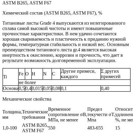
ASTM B265, ASTM F67
Химический состав (ASTM B265, ASTM F67), %
Титановые листы Grade 4 выпускаются из нелегированного
сплава самой высокой чистоты и имеют повышенные
прочностные характеристики. В нем удачно сочетаются
хорошая свариваемость и пластичность к приданию нужной
формы, температурная стабильность и низкий вес. Основным
преимуществом титанового листа gr.4 является высокая
инертность к окислению, коррозии и прочность, что дает в
результате возможность долговременной эксплуатации.
Другие примеси,
Σ других
Fe
O
H
N
C
каждого
примесей
Ti
не более
Основа
0,5
0,4
0,015
0,05
0,08
0,1
0,40
Механические свойства
Временное
Предел
Относит
Толщина,
Технические
сопротивление σB,
текучести σT,
удлинени
мм
требования
МПа, не менее
Мпа
%, не ме
ASTM B265,
1,0-100
550
483-655
15
ASTM F67