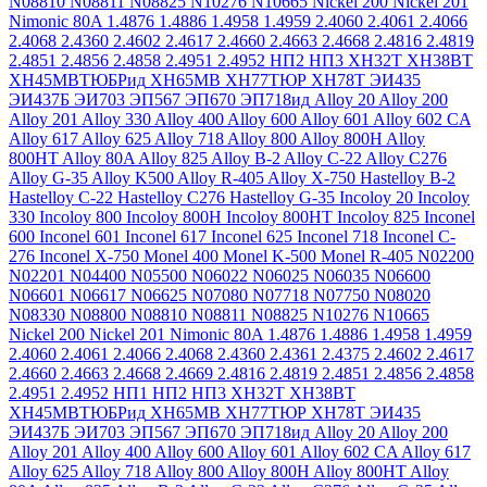
N08810
N08811
N08825
N10276
N10665
Nickel 200
Nickel 201
Nimonic 80A
1.4876
1.4886
1.4958
1.4959
2.4060
2.4061
2.4066
2.4068
2.4360
2.4602
2.4617
2.4660
2.4663
2.4668
2.4816
2.4819
2.4851
2.4856
2.4858
2.4951
2.4952
НП2
НП3
ХН32Т
ХН38ВТ
ХН45МВТЮБРид
ХН65МВ
ХН77ТЮР
ХН78Т
ЭИ435
ЭИ437Б
ЭИ703
ЭП567
ЭП670
ЭП718ид
Alloy 20
Alloy 200
Alloy 201
Alloy 330
Alloy 400
Alloy 600
Alloy 601
Alloy 602 CA
Alloy 617
Alloy 625
Alloy 718
Alloy 800
Alloy 800H
Alloy
800HT
Alloy 80A
Alloy 825
Alloy B-2
Alloy C-22
Alloy C276
Alloy G-35
Alloy K500
Alloy R-405
Alloy X-750
Hastelloy B-2
Hastelloy C-22
Hastelloy C276
Hastelloy G-35
Incoloy 20
Incoloy
330
Incoloy 800
Incoloy 800H
Incoloy 800HT
Incoloy 825
Inconel
600
Inconel 601
Inconel 617
Inconel 625
Inconel 718
Inconel C-
276
Inconel X-750
Monel 400
Monel K-500
Monel R-405
N02200
N02201
N04400
N05500
N06022
N06025
N06035
N06600
N06601
N06617
N06625
N07080
N07718
N07750
N08020
N08330
N08800
N08810
N08811
N08825
N10276
N10665
Nickel 200
Nickel 201
Nimonic 80A
1.4876
1.4886
1.4958
1.4959
2.4060
2.4061
2.4066
2.4068
2.4360
2.4361
2.4375
2.4602
2.4617
2.4660
2.4663
2.4668
2.4669
2.4816
2.4819
2.4851
2.4856
2.4858
2.4951
2.4952
НП1
НП2
НП3
ХН32Т
ХН38ВТ
ХН45МВТЮБРид
ХН65МВ
ХН77ТЮР
ХН78Т
ЭИ435
ЭИ437Б
ЭИ703
ЭП567
ЭП670
ЭП718ид
Alloy 20
Alloy 200
Alloy 201
Alloy 400
Alloy 600
Alloy 601
Alloy 602 CA
Alloy 617
Alloy 625
Alloy 718
Alloy 800
Alloy 800H
Alloy 800HT
Alloy