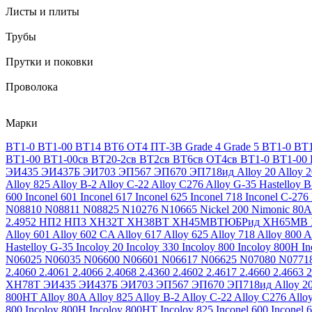
Листы и плиты
Трубы
Прутки и поковки
Проволока
Марки
ВТ1-0
ВТ1-00
ВТ14
ВТ6
ОТ4
ПТ-3В
Grade 4
Grade 5
ВТ1-0
ВТ1
ВТ1-00
ВТ1-00св
ВТ20-2св
ВТ2св
ВТ6св
ОТ4св
ВТ1-0
ВТ1-00
ЭИ435
ЭИ437Б
ЭИ703
ЭП567
ЭП670
ЭП718ид
Alloy 20
Alloy 
Alloy 825
Alloy B-2
Alloy C-22
Alloy C276
Alloy G-35
Hastelloy B
600
Inconel 601
Inconel 617
Inconel 625
Inconel 718
Inconel C-276
N08810
N08811
N08825
N10276
N10665
Nickel 200
Nimonic 80A
2.4952
НП2
НП3
ХН32Т
ХН38ВТ
ХН45МВТЮБРид
ХН65МВ
Alloy 601
Alloy 602 CA
Alloy 617
Alloy 625
Alloy 718
Alloy 800
A
Hastelloy G-35
Incoloy 20
Incoloy 330
Incoloy 800
Incoloy 800H
I
N06025
N06035
N06600
N06601
N06617
N06625
N07080
N0771
2.4060
2.4061
2.4066
2.4068
2.4360
2.4602
2.4617
2.4660
2.4663
2
ХН78Т
ЭИ435
ЭИ437Б
ЭИ703
ЭП567
ЭП670
ЭП718ид
Alloy 2
800HT
Alloy 80A
Alloy 825
Alloy B-2
Alloy C-22
Alloy C276
Allo
800
Incoloy 800H
Incoloy 800HT
Incoloy 825
Inconel 600
Inconel 