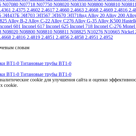
5
N07080
N07718
N07750
N08020
N08330
N08800
N08810
N0881
.4361
2.4375
2.4602
2.4617
2.4660
2.4663
2.4668
2.4669
2.4816
2.4
5
ЭИ437Б
ЭИ703
ЭП567
ЭП670
ЭП718ид
Alloy 20
Alloy 200
Allo
 825
Alloy B-2
Alloy C-22
Alloy C276
Alloy G-35
Alloy K500
Hastel
nconel 601
Inconel 617
Inconel 625
Inconel 718
Inconel C-276
Monel
8
N08020
N08800
N08810
N08811
N08825
N10276
N10665
Nickel 
.4668
2.4816
2.4819
2.4851
2.4856
2.4858
2.4951
2.4952
ючевым словам
тки ВТ1-0
Титановые трубы ВТ1-0
тки ВТ1-0
Титановые трубы ВТ1-0
аналитические cookie для улучшения сайта и оценки эффективно
х cookie.