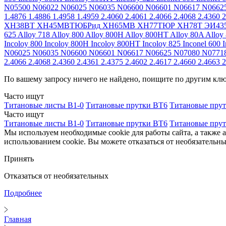
N05500
N06022
N06025
N06035
N06600
N06601
N06617
N0662
1.4876
1.4886
1.4958
1.4959
2.4060
2.4061
2.4066
2.4068
2.4360
2
ХН38ВТ
ХН45МВТЮБРид
ХН65МВ
ХН77ТЮР
ХН78Т
ЭИ43
625
Alloy 718
Alloy 800
Alloy 800H
Alloy 800HT
Alloy 80A
Alloy
Incoloy 800
Incoloy 800H
Incoloy 800HT
Incoloy 825
Inconel 600
I
N06025
N06035
N06600
N06601
N06617
N06625
N07080
N0771
2.4066
2.4068
2.4360
2.4361
2.4375
2.4602
2.4617
2.4660
2.4663
2
По вашему запросу ничего не найдено, поищите по другим кл
Часто ищут
Титановые листы В1-0
Титановые прутки ВТ6
Титановые пру
Часто ищут
Титановые листы В1-0
Титановые прутки ВТ6
Титановые пру
Мы используем необходимые cookie для работы сайта, а также 
использованием cookie. Вы можете отказаться от необязательны
Принять
Отказаться от необязательных
Подробнее
Главная