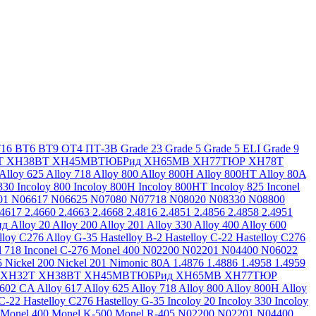
16
ВТ6
ВТ9
ОТ4
ПТ-3В
Grade 23
Grade 5
Grade 5 ELI
Grade 9
Т
ХН38ВТ
ХН45МВТЮБРид
ХН65МВ
ХН77ТЮР
ХН78Т
Alloy 625
Alloy 718
Alloy 800
Alloy 800H
Alloy 800HT
Alloy 80A
330
Incoloy 800
Incoloy 800H
Incoloy 800HT
Incoloy 825
Inconel
01
N06617
N06625
N07080
N07718
N08020
N08330
N08800
.4617
2.4660
2.4663
2.4668
2.4816
2.4851
2.4856
2.4858
2.4951
ид
Alloy 20
Alloy 200
Alloy 201
Alloy 330
Alloy 400
Alloy 600
lloy C276
Alloy G-35
Hastelloy B-2
Hastelloy C-22
Hastelloy C276
l 718
Inconel C-276
Monel 400
N02200
N02201
N04400
N06022
5
Nickel 200
Nickel 201
Nimonic 80A
1.4876
1.4886
1.4958
1.4959
ХН32Т
ХН38ВТ
ХН45МВТЮБРид
ХН65МВ
ХН77ТЮР
 602 CA
Alloy 617
Alloy 625
Alloy 718
Alloy 800
Alloy 800H
Alloy
 C-22
Hastelloy C276
Hastelloy G-35
Incoloy 20
Incoloy 330
Incoloy
Monel 400
Monel K-500
Monel R-405
N02200
N02201
N04400