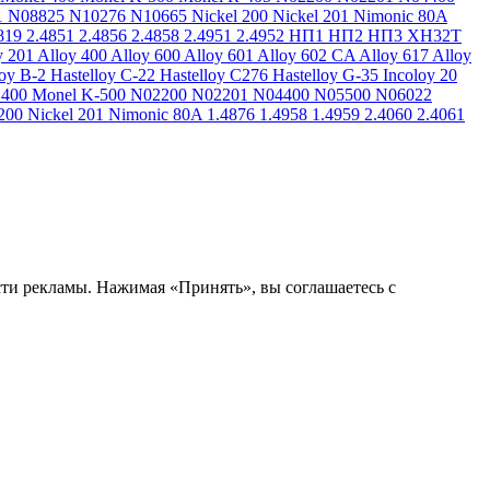
1
N08825
N10276
N10665
Nickel 200
Nickel 201
Nimonic 80A
819
2.4851
2.4856
2.4858
2.4951
2.4952
НП1
НП2
НП3
ХН32Т
y 201
Alloy 400
Alloy 600
Alloy 601
Alloy 602 CA
Alloy 617
Alloy
loy B-2
Hastelloy C-22
Hastelloy C276
Hastelloy G-35
Incoloy 20
 400
Monel K-500
N02200
N02201
N04400
N05500
N06022
200
Nickel 201
Nimonic 80A
1.4876
1.4958
1.4959
2.4060
2.4061
сти рекламы. Нажимая «Принять», вы соглашаетесь с