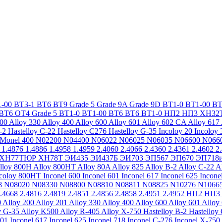
-00
ВТ3-1
ВТ6
ВТ9
Grade 5
Grade 9A
Grade 9D
ВТ1-0
ВТ1-00
ВТ
ВТ6
ОТ4
Grade 5
ВТ1-0
ВТ1-00
ВТ6
ВТ6
ВТ1-0
НП2
НП3
ХН32
200
Alloy 330
Alloy 400
Alloy 600
Alloy 601
Alloy 602 CA
Alloy 617
-2
Hastelloy C-22
Hastelloy C276
Hastelloy G-35
Incoloy 20
Incoloy 
Monel 400
N02200
N04400
N06022
N06025
N06035
N06600
N066
1.4876
1.4886
1.4958
1.4959
2.4060
2.4066
2.4360
2.4361
2.4602
2
ХН77ТЮР
ХН78Т
ЭИ435
ЭИ437Б
ЭИ703
ЭП567
ЭП670
ЭП718
lloy 800H
Alloy 800HT
Alloy 80A
Alloy 825
Alloy B-2
Alloy C-22
A
ncoloy 800HT
Inconel 600
Inconel 601
Inconel 617
Inconel 625
Incone
8
N08020
N08330
N08800
N08810
N08811
N08825
N10276
N1066
.4668
2.4816
2.4819
2.4851
2.4856
2.4858
2.4951
2.4952
НП2
НП3
0
Alloy 200
Alloy 201
Alloy 330
Alloy 400
Alloy 600
Alloy 601
Alloy
y G-35
Alloy K500
Alloy R-405
Alloy X-750
Hastelloy B-2
Hastelloy
601
Inconel 617
Inconel 625
Inconel 718
Inconel C-276
Inconel X-750