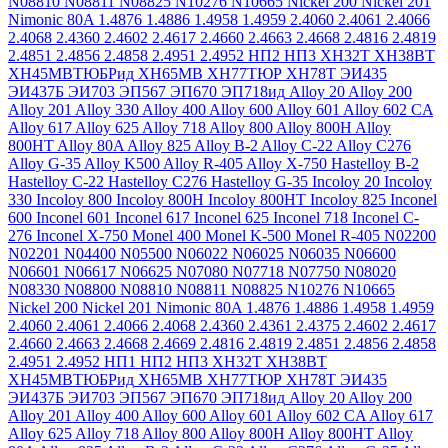
N08810
N08811
N08825
N10276
N10665
Nickel 200
Nickel 201
Nimonic 80A
1.4876
1.4886
1.4958
1.4959
2.4060
2.4061
2.4066
2.4068
2.4360
2.4602
2.4617
2.4660
2.4663
2.4668
2.4816
2.4819
2.4851
2.4856
2.4858
2.4951
2.4952
НП2
НП3
ХН32Т
ХН38ВТ
ХН45МВТЮБРид
ХН65МВ
ХН77ТЮР
ХН78Т
ЭИ435
ЭИ437Б
ЭИ703
ЭП567
ЭП670
ЭП718ид
Alloy 20
Alloy 200
Alloy 201
Alloy 330
Alloy 400
Alloy 600
Alloy 601
Alloy 602 CA
Alloy 617
Alloy 625
Alloy 718
Alloy 800
Alloy 800H
Alloy
800HT
Alloy 80A
Alloy 825
Alloy B-2
Alloy C-22
Alloy C276
Alloy G-35
Alloy K500
Alloy R-405
Alloy X-750
Hastelloy B-2
Hastelloy C-22
Hastelloy C276
Hastelloy G-35
Incoloy 20
Incoloy
330
Incoloy 800
Incoloy 800H
Incoloy 800HT
Incoloy 825
Inconel
600
Inconel 601
Inconel 617
Inconel 625
Inconel 718
Inconel C-
276
Inconel X-750
Monel 400
Monel K-500
Monel R-405
N02200
N02201
N04400
N05500
N06022
N06025
N06035
N06600
N06601
N06617
N06625
N07080
N07718
N07750
N08020
N08330
N08800
N08810
N08811
N08825
N10276
N10665
Nickel 200
Nickel 201
Nimonic 80A
1.4876
1.4886
1.4958
1.4959
2.4060
2.4061
2.4066
2.4068
2.4360
2.4361
2.4375
2.4602
2.4617
2.4660
2.4663
2.4668
2.4669
2.4816
2.4819
2.4851
2.4856
2.4858
2.4951
2.4952
НП1
НП2
НП3
ХН32Т
ХН38ВТ
ХН45МВТЮБРид
ХН65МВ
ХН77ТЮР
ХН78Т
ЭИ435
ЭИ437Б
ЭИ703
ЭП567
ЭП670
ЭП718ид
Alloy 20
Alloy 200
Alloy 201
Alloy 400
Alloy 600
Alloy 601
Alloy 602 CA
Alloy 617
Alloy 625
Alloy 718
Alloy 800
Alloy 800H
Alloy 800HT
Alloy