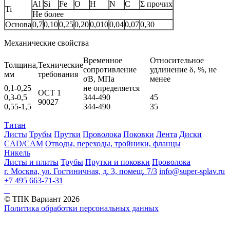
Al
Si
Fe
O
H
N
C
Σ прочих
Ti
Не более
Основа
0,7
0,10
0,25
0,20
0,010
0,04
0,07
0,30
Механические свойства
Временное
Относительное
Толщина,
Технические
сопротивление
удлинение δ, %, не
мм
требования
σB, МПа
менее
0,1-0,25
не определяется
ОСТ 1
0,3-0,5
344-490
45
90027
0,55-1,5
344-490
35
Титан
Листы
Трубы
Прутки
Проволока
Поковки
Лента
Диски
CAD/CAM
Отводы, переходы, тройники, фланцы
Никель
Листы и плиты
Трубы
Прутки и поковки
Проволока
г. Москва, ул. Гостиничная, д. 3, помещ. 7/3
info@super-splav.ru
+7 495 663-71-31
© ТПК Вариант
2026
Политика обработки персональных данных