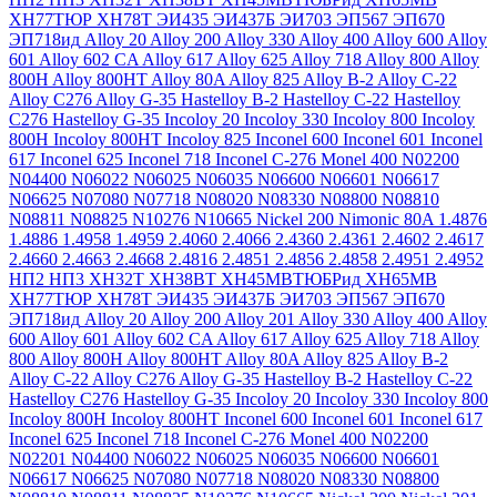
ХН77ТЮР
ХН78Т
ЭИ435
ЭИ437Б
ЭИ703
ЭП567
ЭП670
ЭП718ид
Alloy 20
Alloy 200
Alloy 330
Alloy 400
Alloy 600
Alloy
601
Alloy 602 CA
Alloy 617
Alloy 625
Alloy 718
Alloy 800
Alloy
800H
Alloy 800HT
Alloy 80A
Alloy 825
Alloy B-2
Alloy C-22
Alloy C276
Alloy G-35
Hastelloy B-2
Hastelloy C-22
Hastelloy
C276
Hastelloy G-35
Incoloy 20
Incoloy 330
Incoloy 800
Incoloy
800H
Incoloy 800HT
Incoloy 825
Inconel 600
Inconel 601
Inconel
617
Inconel 625
Inconel 718
Inconel C-276
Monel 400
N02200
N04400
N06022
N06025
N06035
N06600
N06601
N06617
N06625
N07080
N07718
N08020
N08330
N08800
N08810
N08811
N08825
N10276
N10665
Nickel 200
Nimonic 80A
1.4876
1.4886
1.4958
1.4959
2.4060
2.4066
2.4360
2.4361
2.4602
2.4617
2.4660
2.4663
2.4668
2.4816
2.4851
2.4856
2.4858
2.4951
2.4952
НП2
НП3
ХН32Т
ХН38ВТ
ХН45МВТЮБРид
ХН65МВ
ХН77ТЮР
ХН78Т
ЭИ435
ЭИ437Б
ЭИ703
ЭП567
ЭП670
ЭП718ид
Alloy 20
Alloy 200
Alloy 201
Alloy 330
Alloy 400
Alloy
600
Alloy 601
Alloy 602 CA
Alloy 617
Alloy 625
Alloy 718
Alloy
800
Alloy 800H
Alloy 800HT
Alloy 80A
Alloy 825
Alloy B-2
Alloy C-22
Alloy C276
Alloy G-35
Hastelloy B-2
Hastelloy C-22
Hastelloy C276
Hastelloy G-35
Incoloy 20
Incoloy 330
Incoloy 800
Incoloy 800H
Incoloy 800HT
Inconel 600
Inconel 601
Inconel 617
Inconel 625
Inconel 718
Inconel C-276
Monel 400
N02200
N02201
N04400
N06022
N06025
N06035
N06600
N06601
N06617
N06625
N07080
N07718
N08020
N08330
N08800