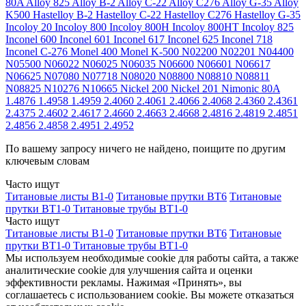
80A
Alloy 825
Alloy B-2
Alloy C-22
Alloy C276
Alloy G-35
Alloy
K500
Hastelloy B-2
Hastelloy C-22
Hastelloy C276
Hastelloy G-35
Incoloy 20
Incoloy 800
Incoloy 800H
Incoloy 800HT
Incoloy 825
Inconel 600
Inconel 601
Inconel 617
Inconel 625
Inconel 718
Inconel C-276
Monel 400
Monel K-500
N02200
N02201
N04400
N05500
N06022
N06025
N06035
N06600
N06601
N06617
N06625
N07080
N07718
N08020
N08800
N08810
N08811
N08825
N10276
N10665
Nickel 200
Nickel 201
Nimonic 80A
1.4876
1.4958
1.4959
2.4060
2.4061
2.4066
2.4068
2.4360
2.4361
2.4375
2.4602
2.4617
2.4660
2.4663
2.4668
2.4816
2.4819
2.4851
2.4856
2.4858
2.4951
2.4952
По вашему запросу ничего не найдено, поищите по другим
ключевым словам
Часто ищут
Титановые листы В1-0
Титановые прутки ВТ6
Титановые
прутки ВТ1-0
Титановые трубы ВТ1-0
Часто ищут
Титановые листы В1-0
Титановые прутки ВТ6
Титановые
прутки ВТ1-0
Титановые трубы ВТ1-0
Мы используем необходимые cookie для работы сайта, а также
аналитические cookie для улучшения сайта и оценки
эффективности рекламы. Нажимая «Принять», вы
соглашаетесь с использованием cookie. Вы можете отказаться