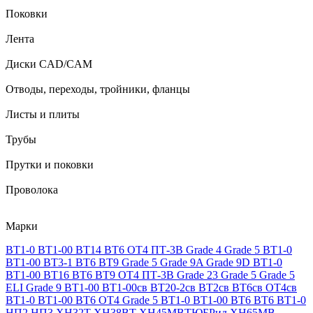
Поковки
Лента
Диски CAD/CAM
Отводы, переходы, тройники, фланцы
Листы и плиты
Трубы
Прутки и поковки
Проволока
Марки
ВТ1-0
ВТ1-00
ВТ14
ВТ6
ОТ4
ПТ-3В
Grade 4
Grade 5
ВТ1-0
ВТ1-00
ВТ3-1
ВТ6
ВТ9
Grade 5
Grade 9A
Grade 9D
ВТ1-0
ВТ1-00
ВТ16
ВТ6
ВТ9
ОТ4
ПТ-3В
Grade 23
Grade 5
Grade 5
ELI
Grade 9
ВТ1-00
ВТ1-00св
ВТ20-2св
ВТ2св
ВТ6св
ОТ4св
ВТ1-0
ВТ1-00
ВТ6
ОТ4
Grade 5
ВТ1-0
ВТ1-00
ВТ6
ВТ6
ВТ1-0
НП2
НП3
ХН32Т
ХН38ВТ
ХН45МВТЮБРид
ХН65МВ