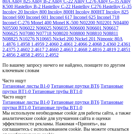
80A
Alloy 825
Alloy B-2
Alloy C-22
Alloy C276
Alloy G-35
Alloy
K500
Hastelloy B-2
Hastelloy C-22
Hastelloy C276
Hastelloy G-35
Incoloy 20
Incoloy 800
Incoloy 800H
Incoloy 800HT
Incoloy 825
Inconel 600
Inconel 601
Inconel 617
Inconel 625
Inconel 718
Inconel C-276
Monel 400
Monel K-500
N02200
N02201
N04400
N05500
N06022
N06025
N06035
N06600
N06601
N06617
N06625
N07080
N07718
N08020
N08800
N08810
N08811
N08825
N10276
N10665
Nickel 200
Nickel 201
Nimonic 80A
1.4876
1.4958
1.4959
2.4060
2.4061
2.4066
2.4068
2.4360
2.4361
2.4375
2.4602
2.4617
2.4660
2.4663
2.4668
2.4816
2.4819
2.4851
2.4856
2.4858
2.4951
2.4952
По вашему запросу ничего не найдено, поищите по другим
ключевым словам
Часто ищут
Титановые листы В1-0
Титановые прутки ВТ6
Титановые
прутки ВТ1-0
Титановые трубы ВТ1-0
Часто ищут
Титановые листы В1-0
Титановые прутки ВТ6
Титановые
прутки ВТ1-0
Титановые трубы ВТ1-0
Мы используем необходимые cookie для работы сайта, а также
аналитические cookie для улучшения сайта и оценки
эффективности рекламы. Нажимая «Принять», вы
соглашаетесь с использованием cookie. Вы можете отказаться