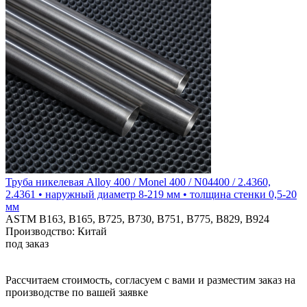
Труба никелевая Alloy 400 / Monel 400 / N04400 / 2.4360,
2.4361 • наружный диаметр 8-219 мм • толщина стенки 0,5-20
мм
ASTM B163, B165, B725, B730, B751, B775, B829, B924
Производство: Китай
под заказ
Рассчитаем стоимость, согласуем с вами и разместим заказ на
производстве по вашей заявке