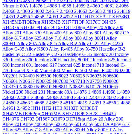
N08810
N08811
N08825
N10276
N10665
Nickel 200
Nickel 201
Nimonic 80A
1.4876
1.4886
1.4958
1.4959
2.4060
2.4061
2.4066
2.4068
2.4360
2.4602
2.4617
2.4660
2.4663
2.4668
2.4816
2.4819
2.4851
2.4856
2.4858
2.4951
2.4952
НП2
НП3
ХН32Т
ХН38ВТ
ХН45МВТЮБРид
ХН65МВ
ХН77ТЮР
ХН78Т
ЭИ435
ЭИ437Б
ЭИ703
ЭП567
ЭП670
ЭП718ид
Alloy 20
Alloy 200
Alloy 201
Alloy 330
Alloy 400
Alloy 600
Alloy 601
Alloy 602 CA
Alloy 617
Alloy 625
Alloy 718
Alloy 800
Alloy 800H
Alloy
800HT
Alloy 80A
Alloy 825
Alloy B-2
Alloy C-22
Alloy C276
Alloy G-35
Alloy K500
Alloy R-405
Alloy X-750
Hastelloy B-2
Hastelloy C-22
Hastelloy C276
Hastelloy G-35
Incoloy 20
Incoloy
330
Incoloy 800
Incoloy 800H
Incoloy 800HT
Incoloy 825
Inconel
600
Inconel 601
Inconel 617
Inconel 625
Inconel 718
Inconel C-
276
Inconel X-750
Monel 400
Monel K-500
Monel R-405
N02200
N02201
N04400
N05500
N06022
N06025
N06035
N06600
N06601
N06617
N06625
N07080
N07718
N07750
N08020
N08330
N08800
N08810
N08811
N08825
N10276
N10665
Nickel 200
Nickel 201
Nimonic 80A
1.4876
1.4886
1.4958
1.4959
2.4060
2.4061
2.4066
2.4068
2.4360
2.4361
2.4375
2.4602
2.4617
2.4660
2.4663
2.4668
2.4669
2.4816
2.4819
2.4851
2.4856
2.4858
2.4951
2.4952
НП1
НП2
НП3
ХН32Т
ХН38ВТ
ХН45МВТЮБРид
ХН65МВ
ХН77ТЮР
ХН78Т
ЭИ435
ЭИ437Б
ЭИ703
ЭП567
ЭП670
ЭП718ид
Alloy 20
Alloy 200
Alloy 201
Alloy 400
Alloy 600
Alloy 601
Alloy 602 CA
Alloy 617
Alloy 625
Alloy 718
Alloy 800
Alloy 800H
Alloy 800HT
Alloy