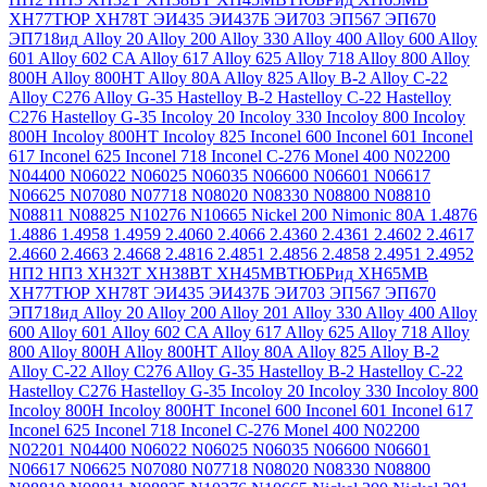
ХН77ТЮР
ХН78Т
ЭИ435
ЭИ437Б
ЭИ703
ЭП567
ЭП670
ЭП718ид
Alloy 20
Alloy 200
Alloy 330
Alloy 400
Alloy 600
Alloy
601
Alloy 602 CA
Alloy 617
Alloy 625
Alloy 718
Alloy 800
Alloy
800H
Alloy 800HT
Alloy 80A
Alloy 825
Alloy B-2
Alloy C-22
Alloy C276
Alloy G-35
Hastelloy B-2
Hastelloy C-22
Hastelloy
C276
Hastelloy G-35
Incoloy 20
Incoloy 330
Incoloy 800
Incoloy
800H
Incoloy 800HT
Incoloy 825
Inconel 600
Inconel 601
Inconel
617
Inconel 625
Inconel 718
Inconel C-276
Monel 400
N02200
N04400
N06022
N06025
N06035
N06600
N06601
N06617
N06625
N07080
N07718
N08020
N08330
N08800
N08810
N08811
N08825
N10276
N10665
Nickel 200
Nimonic 80A
1.4876
1.4886
1.4958
1.4959
2.4060
2.4066
2.4360
2.4361
2.4602
2.4617
2.4660
2.4663
2.4668
2.4816
2.4851
2.4856
2.4858
2.4951
2.4952
НП2
НП3
ХН32Т
ХН38ВТ
ХН45МВТЮБРид
ХН65МВ
ХН77ТЮР
ХН78Т
ЭИ435
ЭИ437Б
ЭИ703
ЭП567
ЭП670
ЭП718ид
Alloy 20
Alloy 200
Alloy 201
Alloy 330
Alloy 400
Alloy
600
Alloy 601
Alloy 602 CA
Alloy 617
Alloy 625
Alloy 718
Alloy
800
Alloy 800H
Alloy 800HT
Alloy 80A
Alloy 825
Alloy B-2
Alloy C-22
Alloy C276
Alloy G-35
Hastelloy B-2
Hastelloy C-22
Hastelloy C276
Hastelloy G-35
Incoloy 20
Incoloy 330
Incoloy 800
Incoloy 800H
Incoloy 800HT
Inconel 600
Inconel 601
Inconel 617
Inconel 625
Inconel 718
Inconel C-276
Monel 400
N02200
N02201
N04400
N06022
N06025
N06035
N06600
N06601
N06617
N06625
N07080
N07718
N08020
N08330
N08800