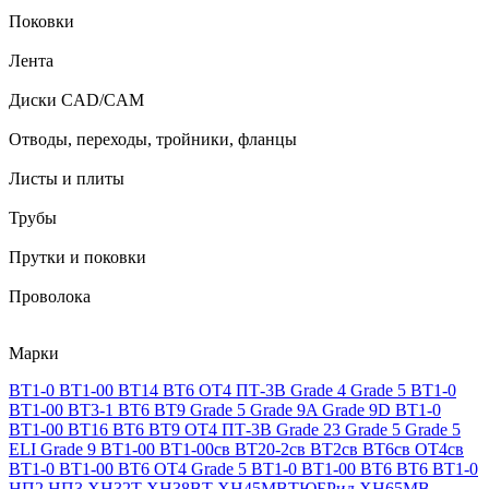
Поковки
Лента
Диски CAD/CAM
Отводы, переходы, тройники, фланцы
Листы и плиты
Трубы
Прутки и поковки
Проволока
Марки
ВТ1-0
ВТ1-00
ВТ14
ВТ6
ОТ4
ПТ-3В
Grade 4
Grade 5
ВТ1-0
ВТ1-00
ВТ3-1
ВТ6
ВТ9
Grade 5
Grade 9A
Grade 9D
ВТ1-0
ВТ1-00
ВТ16
ВТ6
ВТ9
ОТ4
ПТ-3В
Grade 23
Grade 5
Grade 5
ELI
Grade 9
ВТ1-00
ВТ1-00св
ВТ20-2св
ВТ2св
ВТ6св
ОТ4св
ВТ1-0
ВТ1-00
ВТ6
ОТ4
Grade 5
ВТ1-0
ВТ1-00
ВТ6
ВТ6
ВТ1-0
НП2
НП3
ХН32Т
ХН38ВТ
ХН45МВТЮБРид
ХН65МВ