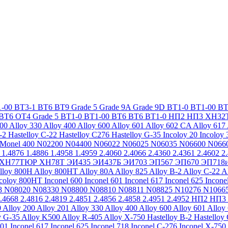
-00
ВТ3-1
ВТ6
ВТ9
Grade 5
Grade 9A
Grade 9D
ВТ1-0
ВТ1-00
ВТ
ВТ6
ОТ4
Grade 5
ВТ1-0
ВТ1-00
ВТ6
ВТ6
ВТ1-0
НП2
НП3
ХН32
200
Alloy 330
Alloy 400
Alloy 600
Alloy 601
Alloy 602 CA
Alloy 617
-2
Hastelloy C-22
Hastelloy C276
Hastelloy G-35
Incoloy 20
Incoloy 
Monel 400
N02200
N04400
N06022
N06025
N06035
N06600
N066
1.4876
1.4886
1.4958
1.4959
2.4060
2.4066
2.4360
2.4361
2.4602
2
ХН77ТЮР
ХН78Т
ЭИ435
ЭИ437Б
ЭИ703
ЭП567
ЭП670
ЭП718
lloy 800H
Alloy 800HT
Alloy 80A
Alloy 825
Alloy B-2
Alloy C-22
A
ncoloy 800HT
Inconel 600
Inconel 601
Inconel 617
Inconel 625
Incone
8
N08020
N08330
N08800
N08810
N08811
N08825
N10276
N1066
.4668
2.4816
2.4819
2.4851
2.4856
2.4858
2.4951
2.4952
НП2
НП3
0
Alloy 200
Alloy 201
Alloy 330
Alloy 400
Alloy 600
Alloy 601
Alloy
y G-35
Alloy K500
Alloy R-405
Alloy X-750
Hastelloy B-2
Hastelloy
601
Inconel 617
Inconel 625
Inconel 718
Inconel C-276
Inconel X-750