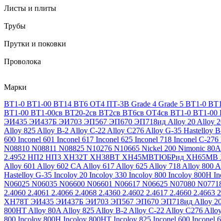
Листы и плиты
Трубы
Прутки и поковки
Проволока
Марки
ВТ1-0
ВТ1-00
ВТ14
ВТ6
ОТ4
ПТ-3В
Grade 4
Grade 5
ВТ1-0
ВТ1
ВТ1-00
ВТ1-00св
ВТ20-2св
ВТ2св
ВТ6св
ОТ4св
ВТ1-0
ВТ1-00
ЭИ435
ЭИ437Б
ЭИ703
ЭП567
ЭП670
ЭП718ид
Alloy 20
Alloy 
Alloy 825
Alloy B-2
Alloy C-22
Alloy C276
Alloy G-35
Hastelloy B
600
Inconel 601
Inconel 617
Inconel 625
Inconel 718
Inconel C-276
N08810
N08811
N08825
N10276
N10665
Nickel 200
Nimonic 80A
2.4952
НП2
НП3
ХН32Т
ХН38ВТ
ХН45МВТЮБРид
ХН65МВ
Alloy 601
Alloy 602 CA
Alloy 617
Alloy 625
Alloy 718
Alloy 800
A
Hastelloy G-35
Incoloy 20
Incoloy 330
Incoloy 800
Incoloy 800H
I
N06025
N06035
N06600
N06601
N06617
N06625
N07080
N0771
2.4060
2.4061
2.4066
2.4068
2.4360
2.4602
2.4617
2.4660
2.4663
2
ХН78Т
ЭИ435
ЭИ437Б
ЭИ703
ЭП567
ЭП670
ЭП718ид
Alloy 2
800HT
Alloy 80A
Alloy 825
Alloy B-2
Alloy C-22
Alloy C276
Allo
800
Incoloy 800H
Incoloy 800HT
Incoloy 825
Inconel 600
Inconel 