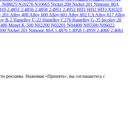
1
N08825
N10276
N10665
Nickel 200
Nickel 201
Nimonic 80A
819
2.4851
2.4856
2.4858
2.4951
2.4952
НП1
НП2
НП3
ХН32Т
y 201
Alloy 400
Alloy 600
Alloy 601
Alloy 602 CA
Alloy 617
Alloy
loy B-2
Hastelloy C-22
Hastelloy C276
Hastelloy G-35
Incoloy 20
 400
Monel K-500
N02200
N02201
N04400
N05500
N06022
200
Nickel 201
Nimonic 80A
1.4876
1.4958
1.4959
2.4060
2.4061
сти рекламы. Нажимая «Принять», вы соглашаетесь с