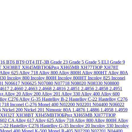
16
ВТ6
ВТ9
ОТ4
ПТ-3В
Grade 23
Grade 5
Grade 5 ELI
Grade 9
Т
ХН38ВТ
ХН45МВТЮБРид
ХН65МВ
ХН77ТЮР
ХН78Т
Alloy 625
Alloy 718
Alloy 800
Alloy 800H
Alloy 800HT
Alloy 80A
330
Incoloy 800
Incoloy 800H
Incoloy 800HT
Incoloy 825
Inconel
01
N06617
N06625
N07080
N07718
N08020
N08330
N08800
.4617
2.4660
2.4663
2.4668
2.4816
2.4851
2.4856
2.4858
2.4951
ид
Alloy 20
Alloy 200
Alloy 201
Alloy 330
Alloy 400
Alloy 600
lloy C276
Alloy G-35
Hastelloy B-2
Hastelloy C-22
Hastelloy C276
l 718
Inconel C-276
Monel 400
N02200
N02201
N04400
N06022
5
Nickel 200
Nickel 201
Nimonic 80A
1.4876
1.4886
1.4958
1.4959
ХН32Т
ХН38ВТ
ХН45МВТЮБРид
ХН65МВ
ХН77ТЮР
 602 CA
Alloy 617
Alloy 625
Alloy 718
Alloy 800
Alloy 800H
Alloy
 C-22
Hastelloy C276
Hastelloy G-35
Incoloy 20
Incoloy 330
Incoloy
Monel 400
Monel K-500
Monel R-405
N02200
N02201
N04400