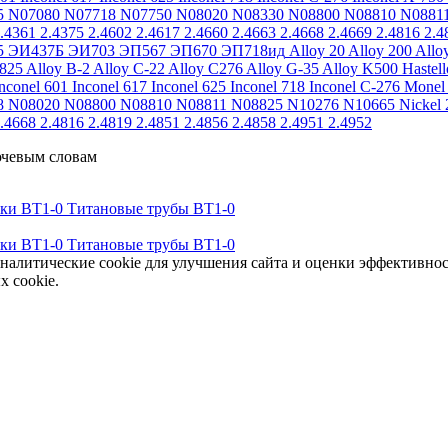
5
N07080
N07718
N07750
N08020
N08330
N08800
N08810
N0881
.4361
2.4375
2.4602
2.4617
2.4660
2.4663
2.4668
2.4669
2.4816
2.4
5
ЭИ437Б
ЭИ703
ЭП567
ЭП670
ЭП718ид
Alloy 20
Alloy 200
Allo
 825
Alloy B-2
Alloy C-22
Alloy C276
Alloy G-35
Alloy K500
Hastel
nconel 601
Inconel 617
Inconel 625
Inconel 718
Inconel C-276
Monel
8
N08020
N08800
N08810
N08811
N08825
N10276
N10665
Nickel 
.4668
2.4816
2.4819
2.4851
2.4856
2.4858
2.4951
2.4952
ючевым словам
тки ВТ1-0
Титановые трубы ВТ1-0
тки ВТ1-0
Титановые трубы ВТ1-0
аналитические cookie для улучшения сайта и оценки эффективно
х cookie.