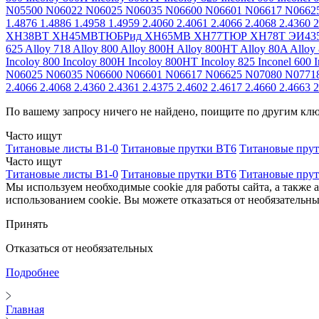
N05500
N06022
N06025
N06035
N06600
N06601
N06617
N0662
1.4876
1.4886
1.4958
1.4959
2.4060
2.4061
2.4066
2.4068
2.4360
2
ХН38ВТ
ХН45МВТЮБРид
ХН65МВ
ХН77ТЮР
ХН78Т
ЭИ43
625
Alloy 718
Alloy 800
Alloy 800H
Alloy 800HT
Alloy 80A
Alloy
Incoloy 800
Incoloy 800H
Incoloy 800HT
Incoloy 825
Inconel 600
I
N06025
N06035
N06600
N06601
N06617
N06625
N07080
N0771
2.4066
2.4068
2.4360
2.4361
2.4375
2.4602
2.4617
2.4660
2.4663
2
По вашему запросу ничего не найдено, поищите по другим кл
Часто ищут
Титановые листы В1-0
Титановые прутки ВТ6
Титановые пру
Часто ищут
Титановые листы В1-0
Титановые прутки ВТ6
Титановые пру
Мы используем необходимые cookie для работы сайта, а также 
использованием cookie. Вы можете отказаться от необязательны
Принять
Отказаться от необязательных
Подробнее
Главная