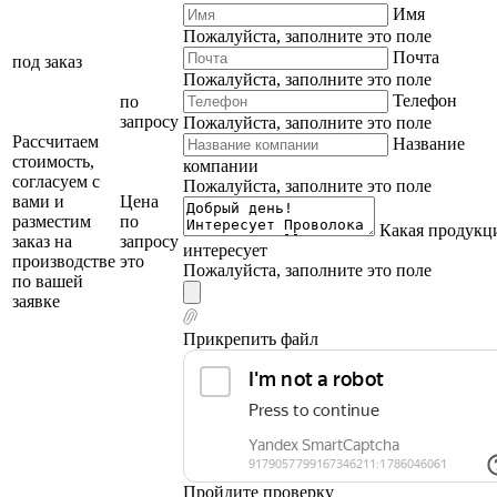
Имя
Пожалуйста, заполните это поле
Почта
под заказ
Пожалуйста, заполните это поле
Телефон
по
запросу
Пожалуйста, заполните это поле
Рассчитаем
Название
стоимость,
компании
согласуем с
Пожалуйста, заполните это поле
вами и
Цена
разместим
по
Какая продукц
заказ на
запросу
интересует
производстве
это
Пожалуйста, заполните это поле
по вашей
заявке
Прикрепить файл
Пройдите проверку