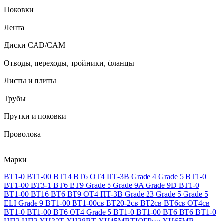
Поковки
Лента
Диски CAD/CAM
Отводы, переходы, тройники, фланцы
Листы и плиты
Трубы
Прутки и поковки
Проволока
Марки
ВТ1-0
ВТ1-00
ВТ14
ВТ6
ОТ4
ПТ-3В
Grade 4
Grade 5
ВТ1-0
ВТ1-00
ВТ3-1
ВТ6
ВТ9
Grade 5
Grade 9A
Grade 9D
ВТ1-0
ВТ1-00
ВТ16
ВТ6
ВТ9
ОТ4
ПТ-3В
Grade 23
Grade 5
Grade 5
ELI
Grade 9
ВТ1-00
ВТ1-00св
ВТ20-2св
ВТ2св
ВТ6св
ОТ4св
ВТ1-0
ВТ1-00
ВТ6
ОТ4
Grade 5
ВТ1-0
ВТ1-00
ВТ6
ВТ6
ВТ1-0
НП2
НП3
ХН32Т
ХН38ВТ
ХН45МВТЮБРид
ХН65МВ