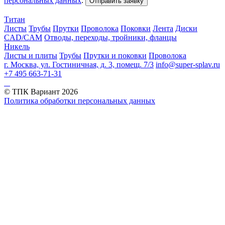
персональных данных
.
Отправить заявку
Титан
Листы
Трубы
Прутки
Проволока
Поковки
Лента
Диски
CAD/CAM
Отводы, переходы, тройники, фланцы
Никель
Листы и плиты
Трубы
Прутки и поковки
Проволока
г. Москва, ул. Гостиничная, д. 3, помещ. 7/3
info@super-splav.ru
+7 495 663-71-31
© ТПК Вариант
2026
Политика обработки персональных данных