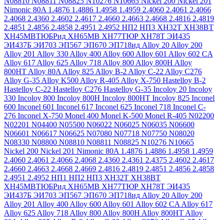
N08810
N08811
N08825
N10276
N10665
Nickel 200
Nickel 201
Nimonic 80A
1.4876
1.4886
1.4958
1.4959
2.4060
2.4061
2.4066
2.4068
2.4360
2.4602
2.4617
2.4660
2.4663
2.4668
2.4816
2.4819
2.4851
2.4856
2.4858
2.4951
2.4952
НП2
НП3
ХН32Т
ХН38ВТ
ХН45МВТЮБРид
ХН65МВ
ХН77ТЮР
ХН78Т
ЭИ435
ЭИ437Б
ЭИ703
ЭП567
ЭП670
ЭП718ид
Alloy 20
Alloy 200
Alloy 201
Alloy 330
Alloy 400
Alloy 600
Alloy 601
Alloy 602 CA
Alloy 617
Alloy 625
Alloy 718
Alloy 800
Alloy 800H
Alloy
800HT
Alloy 80A
Alloy 825
Alloy B-2
Alloy C-22
Alloy C276
Alloy G-35
Alloy K500
Alloy R-405
Alloy X-750
Hastelloy B-2
Hastelloy C-22
Hastelloy C276
Hastelloy G-35
Incoloy 20
Incoloy
330
Incoloy 800
Incoloy 800H
Incoloy 800HT
Incoloy 825
Inconel
600
Inconel 601
Inconel 617
Inconel 625
Inconel 718
Inconel C-
276
Inconel X-750
Monel 400
Monel K-500
Monel R-405
N02200
N02201
N04400
N05500
N06022
N06025
N06035
N06600
N06601
N06617
N06625
N07080
N07718
N07750
N08020
N08330
N08800
N08810
N08811
N08825
N10276
N10665
Nickel 200
Nickel 201
Nimonic 80A
1.4876
1.4886
1.4958
1.4959
2.4060
2.4061
2.4066
2.4068
2.4360
2.4361
2.4375
2.4602
2.4617
2.4660
2.4663
2.4668
2.4669
2.4816
2.4819
2.4851
2.4856
2.4858
2.4951
2.4952
НП1
НП2
НП3
ХН32Т
ХН38ВТ
ХН45МВТЮБРид
ХН65МВ
ХН77ТЮР
ХН78Т
ЭИ435
ЭИ437Б
ЭИ703
ЭП567
ЭП670
ЭП718ид
Alloy 20
Alloy 200
Alloy 201
Alloy 400
Alloy 600
Alloy 601
Alloy 602 CA
Alloy 617
Alloy 625
Alloy 718
Alloy 800
Alloy 800H
Alloy 800HT
Alloy