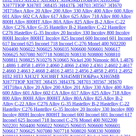
ХН77ТЮР
ХН78Т
ЭИ435
ЭИ437Б
ЭИ703
ЭП567
ЭП670
ЭП718ид
Alloy 20
Alloy 200
Alloy 330
Alloy 400
Alloy 600
Alloy
601
Alloy 602 CA
Alloy 617
Alloy 625
Alloy 718
Alloy 800
Alloy
800H
Alloy 800HT
Alloy 80A
Alloy 825
Alloy B-2
Alloy C-22
Alloy C276
Alloy G-35
Hastelloy B-2
Hastelloy C-22
Hastelloy
C276
Hastelloy G-35
Incoloy 20
Incoloy 330
Incoloy 800
Incoloy
800H
Incoloy 800HT
Incoloy 825
Inconel 600
Inconel 601
Inconel
617
Inconel 625
Inconel 718
Inconel C-276
Monel 400
N02200
N04400
N06022
N06025
N06035
N06600
N06601
N06617
N06625
N07080
N07718
N08020
N08330
N08800
N08810
N08811
N08825
N10276
N10665
Nickel 200
Nimonic 80A
1.4876
1.4886
1.4958
1.4959
2.4060
2.4066
2.4360
2.4361
2.4602
2.4617
2.4660
2.4663
2.4668
2.4816
2.4851
2.4856
2.4858
2.4951
2.4952
НП2
НП3
ХН32Т
ХН38ВТ
ХН45МВТЮБРид
ХН65МВ
ХН77ТЮР
ХН78Т
ЭИ435
ЭИ437Б
ЭИ703
ЭП567
ЭП670
ЭП718ид
Alloy 20
Alloy 200
Alloy 201
Alloy 330
Alloy 400
Alloy
600
Alloy 601
Alloy 602 CA
Alloy 617
Alloy 625
Alloy 718
Alloy
800
Alloy 800H
Alloy 800HT
Alloy 80A
Alloy 825
Alloy B-2
Alloy C-22
Alloy C276
Alloy G-35
Hastelloy B-2
Hastelloy C-22
Hastelloy C276
Hastelloy G-35
Incoloy 20
Incoloy 330
Incoloy 800
Incoloy 800H
Incoloy 800HT
Inconel 600
Inconel 601
Inconel 617
Inconel 625
Inconel 718
Inconel C-276
Monel 400
N02200
N02201
N04400
N06022
N06025
N06035
N06600
N06601
N06617
N06625
N07080
N07718
N08020
N08330
N08800