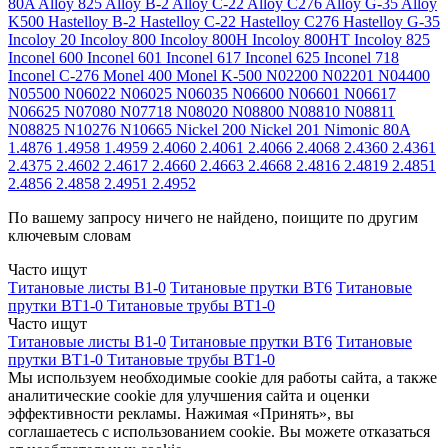
80A
Alloy 825
Alloy B-2
Alloy C-22
Alloy C276
Alloy G-35
Alloy
K500
Hastelloy B-2
Hastelloy C-22
Hastelloy C276
Hastelloy G-35
Incoloy 20
Incoloy 800
Incoloy 800H
Incoloy 800HT
Incoloy 825
Inconel 600
Inconel 601
Inconel 617
Inconel 625
Inconel 718
Inconel C-276
Monel 400
Monel K-500
N02200
N02201
N04400
N05500
N06022
N06025
N06035
N06600
N06601
N06617
N06625
N07080
N07718
N08020
N08800
N08810
N08811
N08825
N10276
N10665
Nickel 200
Nickel 201
Nimonic 80A
1.4876
1.4958
1.4959
2.4060
2.4061
2.4066
2.4068
2.4360
2.4361
2.4375
2.4602
2.4617
2.4660
2.4663
2.4668
2.4816
2.4819
2.4851
2.4856
2.4858
2.4951
2.4952
По вашему запросу ничего не найдено, поищите по другим
ключевым словам
Часто ищут
Титановые листы В1-0
Титановые прутки ВТ6
Титановые
прутки ВТ1-0
Титановые трубы ВТ1-0
Часто ищут
Титановые листы В1-0
Титановые прутки ВТ6
Титановые
прутки ВТ1-0
Титановые трубы ВТ1-0
Мы используем необходимые cookie для работы сайта, а также
аналитические cookie для улучшения сайта и оценки
эффективности рекламы. Нажимая «Принять», вы
соглашаетесь с использованием cookie. Вы можете отказаться