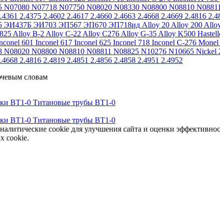
5
N07080
N07718
N07750
N08020
N08330
N08800
N08810
N0881
.4361
2.4375
2.4602
2.4617
2.4660
2.4663
2.4668
2.4669
2.4816
2.4
5
ЭИ437Б
ЭИ703
ЭП567
ЭП670
ЭП718ид
Alloy 20
Alloy 200
Allo
 825
Alloy B-2
Alloy C-22
Alloy C276
Alloy G-35
Alloy K500
Hastel
nconel 601
Inconel 617
Inconel 625
Inconel 718
Inconel C-276
Monel
8
N08020
N08800
N08810
N08811
N08825
N10276
N10665
Nickel 
.4668
2.4816
2.4819
2.4851
2.4856
2.4858
2.4951
2.4952
ючевым словам
тки ВТ1-0
Титановые трубы ВТ1-0
тки ВТ1-0
Титановые трубы ВТ1-0
аналитические cookie для улучшения сайта и оценки эффективно
х cookie.