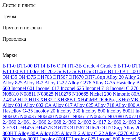
Листы и плиты
Трубы
Прутки и поковки
Проволока
Марки
ВТ1-0
ВТ1-00
ВТ14
ВТ6
ОТ4
ПТ-3В
Grade 4
Grade 5
ВТ1-0
ВТ1
ВТ1-00
ВТ1-00св
ВТ20-2св
ВТ2св
ВТ6св
ОТ4св
ВТ1-0
ВТ1-00
ЭИ435
ЭИ437Б
ЭИ703
ЭП567
ЭП670
ЭП718ид
Alloy 20
Alloy 
Alloy 825
Alloy B-2
Alloy C-22
Alloy C276
Alloy G-35
Hastelloy B
600
Inconel 601
Inconel 617
Inconel 625
Inconel 718
Inconel C-276
N08810
N08811
N08825
N10276
N10665
Nickel 200
Nimonic 80A
2.4952
НП2
НП3
ХН32Т
ХН38ВТ
ХН45МВТЮБРид
ХН65МВ
Alloy 601
Alloy 602 CA
Alloy 617
Alloy 625
Alloy 718
Alloy 800
A
Hastelloy G-35
Incoloy 20
Incoloy 330
Incoloy 800
Incoloy 800H
I
N06025
N06035
N06600
N06601
N06617
N06625
N07080
N0771
2.4060
2.4061
2.4066
2.4068
2.4360
2.4602
2.4617
2.4660
2.4663
2
ХН78Т
ЭИ435
ЭИ437Б
ЭИ703
ЭП567
ЭП670
ЭП718ид
Alloy 2
800HT
Alloy 80A
Alloy 825
Alloy B-2
Alloy C-22
Alloy C276
Allo
800
Incoloy 800H
Incoloy 800HT
Incoloy 825
Inconel 600
Inconel 