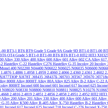
-00
ВТ3-1
ВТ6
ВТ9
Grade 5
Grade 9A
Grade 9D
ВТ1-0
ВТ1-00
ВТ
ВТ6
ОТ4
Grade 5
ВТ1-0
ВТ1-00
ВТ6
ВТ6
ВТ1-0
НП2
НП3
ХН32
200
Alloy 330
Alloy 400
Alloy 600
Alloy 601
Alloy 602 CA
Alloy 617
-2
Hastelloy C-22
Hastelloy C276
Hastelloy G-35
Incoloy 20
Incoloy 
Monel 400
N02200
N04400
N06022
N06025
N06035
N06600
N066
1.4876
1.4886
1.4958
1.4959
2.4060
2.4066
2.4360
2.4361
2.4602
2
ХН77ТЮР
ХН78Т
ЭИ435
ЭИ437Б
ЭИ703
ЭП567
ЭП670
ЭП718
lloy 800H
Alloy 800HT
Alloy 80A
Alloy 825
Alloy B-2
Alloy C-22
A
ncoloy 800HT
Inconel 600
Inconel 601
Inconel 617
Inconel 625
Incone
8
N08020
N08330
N08800
N08810
N08811
N08825
N10276
N1066
.4668
2.4816
2.4819
2.4851
2.4856
2.4858
2.4951
2.4952
НП2
НП3
0
Alloy 200
Alloy 201
Alloy 330
Alloy 400
Alloy 600
Alloy 601
Alloy
y G-35
Alloy K500
Alloy R-405
Alloy X-750
Hastelloy B-2
Hastelloy
601
Inconel 617
Inconel 625
Inconel 718
Inconel C-276
Inconel X-750