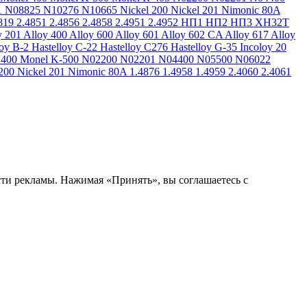
1
N08825
N10276
N10665
Nickel 200
Nickel 201
Nimonic 80A
819
2.4851
2.4856
2.4858
2.4951
2.4952
НП1
НП2
НП3
ХН32Т
y 201
Alloy 400
Alloy 600
Alloy 601
Alloy 602 CA
Alloy 617
Alloy
loy B-2
Hastelloy C-22
Hastelloy C276
Hastelloy G-35
Incoloy 20
 400
Monel K-500
N02200
N02201
N04400
N05500
N06022
200
Nickel 201
Nimonic 80A
1.4876
1.4958
1.4959
2.4060
2.4061
сти рекламы. Нажимая «Принять», вы соглашаетесь с