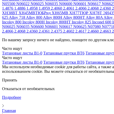
N05500
N06022
N06025
N06035
N06600
N06601
N06617
N0662
1.4876
1.4886
1.4958
1.4959
2.4060
2.4061
2.4066
2.4068
2.4360
2
ХН38ВТ
ХН45МВТЮБРид
ХН65МВ
ХН77ТЮР
ХН78Т
ЭИ43
625
Alloy 718
Alloy 800
Alloy 800H
Alloy 800HT
Alloy 80A
Alloy
Incoloy 800
Incoloy 800H
Incoloy 800HT
Incoloy 825
Inconel 600
I
N06025
N06035
N06600
N06601
N06617
N06625
N07080
N0771
2.4066
2.4068
2.4360
2.4361
2.4375
2.4602
2.4617
2.4660
2.4663
2
По вашему запросу ничего не найдено, поищите по другим кл
Часто ищут
Титановые листы В1-0
Титановые прутки ВТ6
Титановые пру
Часто ищут
Титановые листы В1-0
Титановые прутки ВТ6
Титановые пру
Мы используем необходимые cookie для работы сайта, а также 
использованием cookie. Вы можете отказаться от необязательны
Принять
Отказаться от необязательных
Подробнее
Главная