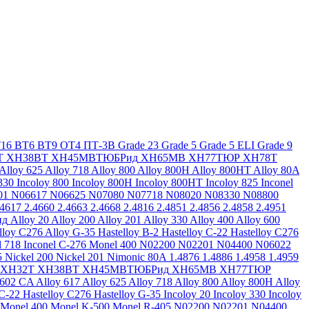
16
ВТ6
ВТ9
ОТ4
ПТ-3В
Grade 23
Grade 5
Grade 5 ELI
Grade 9
Т
ХН38ВТ
ХН45МВТЮБРид
ХН65МВ
ХН77ТЮР
ХН78Т
Alloy 625
Alloy 718
Alloy 800
Alloy 800H
Alloy 800HT
Alloy 80A
330
Incoloy 800
Incoloy 800H
Incoloy 800HT
Incoloy 825
Inconel
01
N06617
N06625
N07080
N07718
N08020
N08330
N08800
.4617
2.4660
2.4663
2.4668
2.4816
2.4851
2.4856
2.4858
2.4951
ид
Alloy 20
Alloy 200
Alloy 201
Alloy 330
Alloy 400
Alloy 600
lloy C276
Alloy G-35
Hastelloy B-2
Hastelloy C-22
Hastelloy C276
l 718
Inconel C-276
Monel 400
N02200
N02201
N04400
N06022
5
Nickel 200
Nickel 201
Nimonic 80A
1.4876
1.4886
1.4958
1.4959
ХН32Т
ХН38ВТ
ХН45МВТЮБРид
ХН65МВ
ХН77ТЮР
 602 CA
Alloy 617
Alloy 625
Alloy 718
Alloy 800
Alloy 800H
Alloy
 C-22
Hastelloy C276
Hastelloy G-35
Incoloy 20
Incoloy 330
Incoloy
Monel 400
Monel K-500
Monel R-405
N02200
N02201
N04400