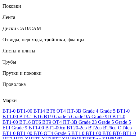
Поковки
Лента
Диски CAD/CAM
Отводы, переходы, тройники, фланцы
Листы и плиты
Трубы
Прутки и поковки
Проволока
Марки
ВТ1-0
ВТ1-00
ВТ14
ВТ6
ОТ4
ПТ-3В
Grade 4
Grade 5
ВТ1-0
ВТ1-00
ВТ3-1
ВТ6
ВТ9
Grade 5
Grade 9A
Grade 9D
ВТ1-0
ВТ1-00
ВТ16
ВТ6
ВТ9
ОТ4
ПТ-3В
Grade 23
Grade 5
Grade 5
ELI
Grade 9
ВТ1-00
ВТ1-00св
ВТ20-2св
ВТ2св
ВТ6св
ОТ4св
ВТ1-0
ВТ1-00
ВТ6
ОТ4
Grade 5
ВТ1-0
ВТ1-00
ВТ6
ВТ6
ВТ1-0
НП2
НП3
ХН32Т
ХН38ВТ
ХН45МВТЮБРид
ХН65МВ