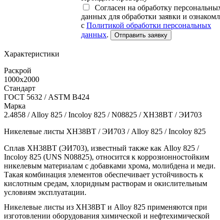
Согласен на обработку персональны
данных для обработки заявки и ознаком
с
Политикой обработки персональных
данных
.
Отправить заявку
Характеристики
Раскрой
1000х2000
Стандарт
ГОСТ 5632 / ASTM B424
Марка
2.4858 / Alloy 825 / Incoloy 825 / N08825 / ХН38ВТ / ЭИ703
Никелевые листы ХН38ВТ / ЭИ703 / Alloy 825 / Incoloy 825
Сплав ХН38ВТ (ЭИ703), известный также как Alloy 825 /
Incoloy 825 (UNS N08825), относится к коррозионностойким
никелевым материалам с добавками хрома, молибдена и меди.
Такая комбинация элементов обеспечивает устойчивость к
кислотным средам, хлоридным растворам и окислительным
условиям эксплуатации.
Никелевые листы из ХН38ВТ и Alloy 825 применяются при
изготовлении оборудования химической и нефтехимической