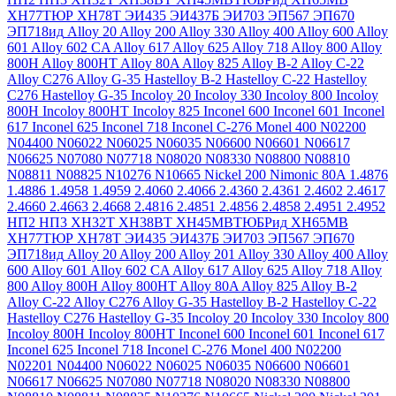
ХН77ТЮР
ХН78Т
ЭИ435
ЭИ437Б
ЭИ703
ЭП567
ЭП670
ЭП718ид
Alloy 20
Alloy 200
Alloy 330
Alloy 400
Alloy 600
Alloy
601
Alloy 602 CA
Alloy 617
Alloy 625
Alloy 718
Alloy 800
Alloy
800H
Alloy 800HT
Alloy 80A
Alloy 825
Alloy B-2
Alloy C-22
Alloy C276
Alloy G-35
Hastelloy B-2
Hastelloy C-22
Hastelloy
C276
Hastelloy G-35
Incoloy 20
Incoloy 330
Incoloy 800
Incoloy
800H
Incoloy 800HT
Incoloy 825
Inconel 600
Inconel 601
Inconel
617
Inconel 625
Inconel 718
Inconel C-276
Monel 400
N02200
N04400
N06022
N06025
N06035
N06600
N06601
N06617
N06625
N07080
N07718
N08020
N08330
N08800
N08810
N08811
N08825
N10276
N10665
Nickel 200
Nimonic 80A
1.4876
1.4886
1.4958
1.4959
2.4060
2.4066
2.4360
2.4361
2.4602
2.4617
2.4660
2.4663
2.4668
2.4816
2.4851
2.4856
2.4858
2.4951
2.4952
НП2
НП3
ХН32Т
ХН38ВТ
ХН45МВТЮБРид
ХН65МВ
ХН77ТЮР
ХН78Т
ЭИ435
ЭИ437Б
ЭИ703
ЭП567
ЭП670
ЭП718ид
Alloy 20
Alloy 200
Alloy 201
Alloy 330
Alloy 400
Alloy
600
Alloy 601
Alloy 602 CA
Alloy 617
Alloy 625
Alloy 718
Alloy
800
Alloy 800H
Alloy 800HT
Alloy 80A
Alloy 825
Alloy B-2
Alloy C-22
Alloy C276
Alloy G-35
Hastelloy B-2
Hastelloy C-22
Hastelloy C276
Hastelloy G-35
Incoloy 20
Incoloy 330
Incoloy 800
Incoloy 800H
Incoloy 800HT
Inconel 600
Inconel 601
Inconel 617
Inconel 625
Inconel 718
Inconel C-276
Monel 400
N02200
N02201
N04400
N06022
N06025
N06035
N06600
N06601
N06617
N06625
N07080
N07718
N08020
N08330
N08800