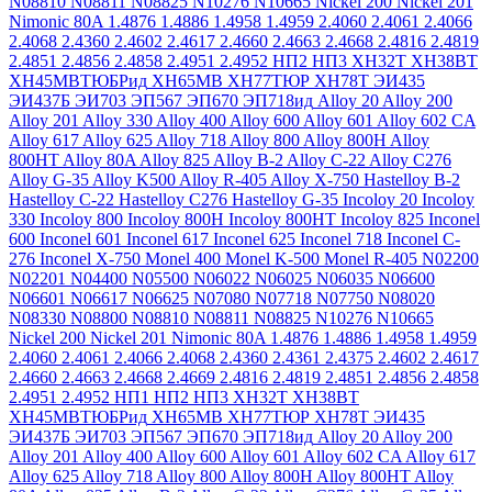
N08810
N08811
N08825
N10276
N10665
Nickel 200
Nickel 201
Nimonic 80A
1.4876
1.4886
1.4958
1.4959
2.4060
2.4061
2.4066
2.4068
2.4360
2.4602
2.4617
2.4660
2.4663
2.4668
2.4816
2.4819
2.4851
2.4856
2.4858
2.4951
2.4952
НП2
НП3
ХН32Т
ХН38ВТ
ХН45МВТЮБРид
ХН65МВ
ХН77ТЮР
ХН78Т
ЭИ435
ЭИ437Б
ЭИ703
ЭП567
ЭП670
ЭП718ид
Alloy 20
Alloy 200
Alloy 201
Alloy 330
Alloy 400
Alloy 600
Alloy 601
Alloy 602 CA
Alloy 617
Alloy 625
Alloy 718
Alloy 800
Alloy 800H
Alloy
800HT
Alloy 80A
Alloy 825
Alloy B-2
Alloy C-22
Alloy C276
Alloy G-35
Alloy K500
Alloy R-405
Alloy X-750
Hastelloy B-2
Hastelloy C-22
Hastelloy C276
Hastelloy G-35
Incoloy 20
Incoloy
330
Incoloy 800
Incoloy 800H
Incoloy 800HT
Incoloy 825
Inconel
600
Inconel 601
Inconel 617
Inconel 625
Inconel 718
Inconel C-
276
Inconel X-750
Monel 400
Monel K-500
Monel R-405
N02200
N02201
N04400
N05500
N06022
N06025
N06035
N06600
N06601
N06617
N06625
N07080
N07718
N07750
N08020
N08330
N08800
N08810
N08811
N08825
N10276
N10665
Nickel 200
Nickel 201
Nimonic 80A
1.4876
1.4886
1.4958
1.4959
2.4060
2.4061
2.4066
2.4068
2.4360
2.4361
2.4375
2.4602
2.4617
2.4660
2.4663
2.4668
2.4669
2.4816
2.4819
2.4851
2.4856
2.4858
2.4951
2.4952
НП1
НП2
НП3
ХН32Т
ХН38ВТ
ХН45МВТЮБРид
ХН65МВ
ХН77ТЮР
ХН78Т
ЭИ435
ЭИ437Б
ЭИ703
ЭП567
ЭП670
ЭП718ид
Alloy 20
Alloy 200
Alloy 201
Alloy 400
Alloy 600
Alloy 601
Alloy 602 CA
Alloy 617
Alloy 625
Alloy 718
Alloy 800
Alloy 800H
Alloy 800HT
Alloy