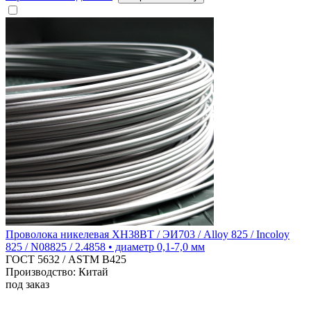
Проволока никелевая ХН38ВТ / ЭИ703 / Alloy 825 / Incoloy
825 / N08825 / 2.4858 • диаметр 0,1-7,0 мм
ГОСТ 5632 / ASTM B425
Производство: Китай
под заказ