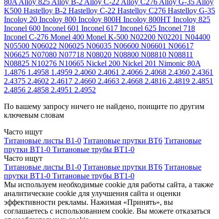
80A
Alloy 825
Alloy B-2
Alloy C-22
Alloy C276
Alloy G-35
Alloy
K500
Hastelloy B-2
Hastelloy C-22
Hastelloy C276
Hastelloy G-35
Incoloy 20
Incoloy 800
Incoloy 800H
Incoloy 800HT
Incoloy 825
Inconel 600
Inconel 601
Inconel 617
Inconel 625
Inconel 718
Inconel C-276
Monel 400
Monel K-500
N02200
N02201
N04400
N05500
N06022
N06025
N06035
N06600
N06601
N06617
N06625
N07080
N07718
N08020
N08800
N08810
N08811
N08825
N10276
N10665
Nickel 200
Nickel 201
Nimonic 80A
1.4876
1.4958
1.4959
2.4060
2.4061
2.4066
2.4068
2.4360
2.4361
2.4375
2.4602
2.4617
2.4660
2.4663
2.4668
2.4816
2.4819
2.4851
2.4856
2.4858
2.4951
2.4952
По вашему запросу ничего не найдено, поищите по другим
ключевым словам
Часто ищут
Титановые листы В1-0
Титановые прутки ВТ6
Титановые
прутки ВТ1-0
Титановые трубы ВТ1-0
Часто ищут
Титановые листы В1-0
Титановые прутки ВТ6
Титановые
прутки ВТ1-0
Титановые трубы ВТ1-0
Мы используем необходимые cookie для работы сайта, а также
аналитические cookie для улучшения сайта и оценки
эффективности рекламы. Нажимая «Принять», вы
соглашаетесь с использованием cookie. Вы можете отказаться