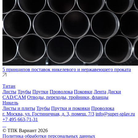
5 принципов поставок никелевого и нержавеющего проката
Титан
Листы
Трубы
Прутки
Проволока
Поковки
Лента
Диски
CAD/CAM
Отводы, переходы, тройники, фланцы
Никель
Листы и плиты
Трубы
Прутки и поковки
Проволока
г. Москва, ул. Гостиничная, д. 3, помещ. 7/3
info@super-splav.ru
+7 495 663-71-31
© ТПК Вариант
2026
Политика обработки персональных данных