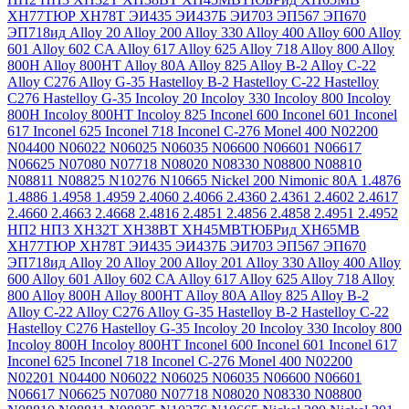
ХН77ТЮР
ХН78Т
ЭИ435
ЭИ437Б
ЭИ703
ЭП567
ЭП670
ЭП718ид
Alloy 20
Alloy 200
Alloy 330
Alloy 400
Alloy 600
Alloy
601
Alloy 602 CA
Alloy 617
Alloy 625
Alloy 718
Alloy 800
Alloy
800H
Alloy 800HT
Alloy 80A
Alloy 825
Alloy B-2
Alloy C-22
Alloy C276
Alloy G-35
Hastelloy B-2
Hastelloy C-22
Hastelloy
C276
Hastelloy G-35
Incoloy 20
Incoloy 330
Incoloy 800
Incoloy
800H
Incoloy 800HT
Incoloy 825
Inconel 600
Inconel 601
Inconel
617
Inconel 625
Inconel 718
Inconel C-276
Monel 400
N02200
N04400
N06022
N06025
N06035
N06600
N06601
N06617
N06625
N07080
N07718
N08020
N08330
N08800
N08810
N08811
N08825
N10276
N10665
Nickel 200
Nimonic 80A
1.4876
1.4886
1.4958
1.4959
2.4060
2.4066
2.4360
2.4361
2.4602
2.4617
2.4660
2.4663
2.4668
2.4816
2.4851
2.4856
2.4858
2.4951
2.4952
НП2
НП3
ХН32Т
ХН38ВТ
ХН45МВТЮБРид
ХН65МВ
ХН77ТЮР
ХН78Т
ЭИ435
ЭИ437Б
ЭИ703
ЭП567
ЭП670
ЭП718ид
Alloy 20
Alloy 200
Alloy 201
Alloy 330
Alloy 400
Alloy
600
Alloy 601
Alloy 602 CA
Alloy 617
Alloy 625
Alloy 718
Alloy
800
Alloy 800H
Alloy 800HT
Alloy 80A
Alloy 825
Alloy B-2
Alloy C-22
Alloy C276
Alloy G-35
Hastelloy B-2
Hastelloy C-22
Hastelloy C276
Hastelloy G-35
Incoloy 20
Incoloy 330
Incoloy 800
Incoloy 800H
Incoloy 800HT
Inconel 600
Inconel 601
Inconel 617
Inconel 625
Inconel 718
Inconel C-276
Monel 400
N02200
N02201
N04400
N06022
N06025
N06035
N06600
N06601
N06617
N06625
N07080
N07718
N08020
N08330
N08800