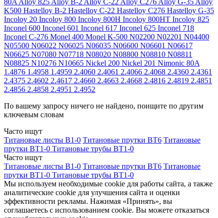
80A
Alloy 825
Alloy B-2
Alloy C-22
Alloy C276
Alloy G-35
Alloy
K500
Hastelloy B-2
Hastelloy C-22
Hastelloy C276
Hastelloy G-35
Incoloy 20
Incoloy 800
Incoloy 800H
Incoloy 800HT
Incoloy 825
Inconel 600
Inconel 601
Inconel 617
Inconel 625
Inconel 718
Inconel C-276
Monel 400
Monel K-500
N02200
N02201
N04400
N05500
N06022
N06025
N06035
N06600
N06601
N06617
N06625
N07080
N07718
N08020
N08800
N08810
N08811
N08825
N10276
N10665
Nickel 200
Nickel 201
Nimonic 80A
1.4876
1.4958
1.4959
2.4060
2.4061
2.4066
2.4068
2.4360
2.4361
2.4375
2.4602
2.4617
2.4660
2.4663
2.4668
2.4816
2.4819
2.4851
2.4856
2.4858
2.4951
2.4952
По вашему запросу ничего не найдено, поищите по другим
ключевым словам
Часто ищут
Титановые листы В1-0
Титановые прутки ВТ6
Титановые
прутки ВТ1-0
Титановые трубы ВТ1-0
Часто ищут
Титановые листы В1-0
Титановые прутки ВТ6
Титановые
прутки ВТ1-0
Титановые трубы ВТ1-0
Мы используем необходимые cookie для работы сайта, а также
аналитические cookie для улучшения сайта и оценки
эффективности рекламы. Нажимая «Принять», вы
соглашаетесь с использованием cookie. Вы можете отказаться