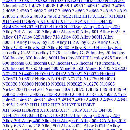
N08810
N08811
N08825
N10276
N10665
Nickel 200
Nickel 201
Nimonic 80A
1.4876
1.4886
1.4958
1.4959
2.4060
2.4061
2.4066
2.4068
2.4360
2.4602
2.4617
2.4660
2.4663
2.4668
2.4816
2.4819
2.4851
2.4856
2.4858
2.4951
2.4952
НП2
НП3
ХН32Т
ХН38ВТ
ХН45МВТЮБРид
ХН65МВ
ХН77ТЮР
ХН78Т
ЭИ435
ЭИ437Б
ЭИ703
ЭП567
ЭП670
ЭП718ид
Alloy 20
Alloy 200
Alloy 201
Alloy 330
Alloy 400
Alloy 600
Alloy 601
Alloy 602 CA
Alloy 617
Alloy 625
Alloy 718
Alloy 800
Alloy 800H
Alloy
800HT
Alloy 80A
Alloy 825
Alloy B-2
Alloy C-22
Alloy C276
Alloy G-35
Alloy K500
Alloy R-405
Alloy X-750
Hastelloy B-2
Hastelloy C-22
Hastelloy C276
Hastelloy G-35
Incoloy 20
Incoloy
330
Incoloy 800
Incoloy 800H
Incoloy 800HT
Incoloy 825
Inconel
600
Inconel 601
Inconel 617
Inconel 625
Inconel 718
Inconel C-
276
Inconel X-750
Monel 400
Monel K-500
Monel R-405
N02200
N02201
N04400
N05500
N06022
N06025
N06035
N06600
N06601
N06617
N06625
N07080
N07718
N07750
N08020
N08330
N08800
N08810
N08811
N08825
N10276
N10665
Nickel 200
Nickel 201
Nimonic 80A
1.4876
1.4886
1.4958
1.4959
2.4060
2.4061
2.4066
2.4068
2.4360
2.4361
2.4375
2.4602
2.4617
2.4660
2.4663
2.4668
2.4669
2.4816
2.4819
2.4851
2.4856
2.4858
2.4951
2.4952
НП1
НП2
НП3
ХН32Т
ХН38ВТ
ХН45МВТЮБРид
ХН65МВ
ХН77ТЮР
ХН78Т
ЭИ435
ЭИ437Б
ЭИ703
ЭП567
ЭП670
ЭП718ид
Alloy 20
Alloy 200
Alloy 201
Alloy 400
Alloy 600
Alloy 601
Alloy 602 CA
Alloy 617
Alloy 625
Alloy 718
Alloy 800
Alloy 800H
Alloy 800HT
Alloy