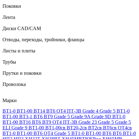
Поковки
Лента
Диски CAD/CAM
Отводы, переходы, тройники, фланцы
Листы и плиты
Трубы
Прутки и поковки
Проволока
Марки
ВТ1-0
ВТ1-00
ВТ14
ВТ6
ОТ4
ПТ-3В
Grade 4
Grade 5
ВТ1-0
ВТ1-00
ВТ3-1
ВТ6
ВТ9
Grade 5
Grade 9A
Grade 9D
ВТ1-0
ВТ1-00
ВТ16
ВТ6
ВТ9
ОТ4
ПТ-3В
Grade 23
Grade 5
Grade 5
ELI
Grade 9
ВТ1-00
ВТ1-00св
ВТ20-2св
ВТ2св
ВТ6св
ОТ4св
ВТ1-0
ВТ1-00
ВТ6
ОТ4
Grade 5
ВТ1-0
ВТ1-00
ВТ6
ВТ6
ВТ1-0
НП2
НП3
ХН32Т
ХН38ВТ
ХН45МВТЮБРид
ХН65МВ