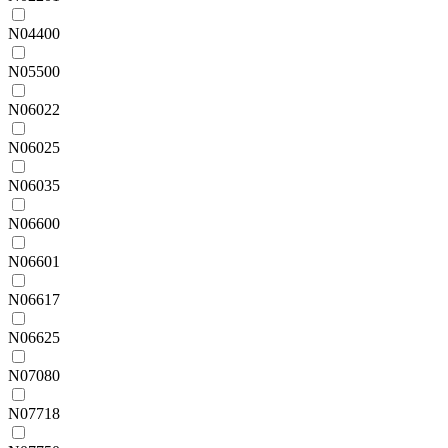
N04400
N05500
N06022
N06025
N06035
N06600
N06601
N06617
N06625
N07080
N07718