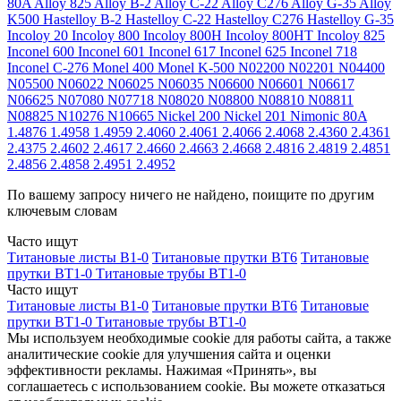
80A
Alloy 825
Alloy B-2
Alloy C-22
Alloy C276
Alloy G-35
Alloy
K500
Hastelloy B-2
Hastelloy C-22
Hastelloy C276
Hastelloy G-35
Incoloy 20
Incoloy 800
Incoloy 800H
Incoloy 800HT
Incoloy 825
Inconel 600
Inconel 601
Inconel 617
Inconel 625
Inconel 718
Inconel C-276
Monel 400
Monel K-500
N02200
N02201
N04400
N05500
N06022
N06025
N06035
N06600
N06601
N06617
N06625
N07080
N07718
N08020
N08800
N08810
N08811
N08825
N10276
N10665
Nickel 200
Nickel 201
Nimonic 80A
1.4876
1.4958
1.4959
2.4060
2.4061
2.4066
2.4068
2.4360
2.4361
2.4375
2.4602
2.4617
2.4660
2.4663
2.4668
2.4816
2.4819
2.4851
2.4856
2.4858
2.4951
2.4952
По вашему запросу ничего не найдено, поищите по другим
ключевым словам
Часто ищут
Титановые листы В1-0
Титановые прутки ВТ6
Титановые
прутки ВТ1-0
Титановые трубы ВТ1-0
Часто ищут
Титановые листы В1-0
Титановые прутки ВТ6
Титановые
прутки ВТ1-0
Титановые трубы ВТ1-0
Мы используем необходимые cookie для работы сайта, а также
аналитические cookie для улучшения сайта и оценки
эффективности рекламы. Нажимая «Принять», вы
соглашаетесь с использованием cookie. Вы можете отказаться