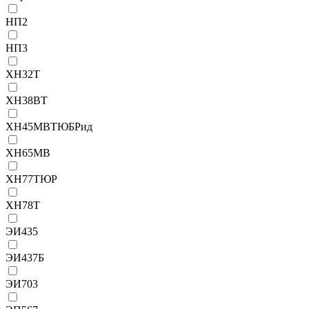
НП2
НП3
ХН32Т
ХН38ВТ
ХН45МВТЮБРид
ХН65МВ
ХН77ТЮР
ХН78Т
ЭИ435
ЭИ437Б
ЭИ703