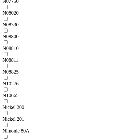
N07750
N08020
N08330
N08800
N08810
N08811
N08825
N10276
N10665
Nickel 200
Nickel 201
Nimonic 80A