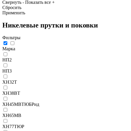
Свернуть
-
Показать все
+
Сбросить
Применить
Никелевые прутки и поковки
Фильтры
Марка
НП2
НП3
ХН32Т
ХН38ВТ
ХН45МВТЮБРид
ХН65МВ
ХН77ТЮР