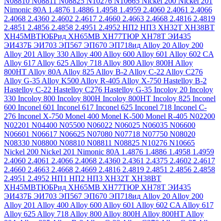
N08810
N08811
N08825
N10276
N10665
Nickel 200
Nickel 201
Nimonic 80A
1.4876
1.4886
1.4958
1.4959
2.4060
2.4061
2.4066
2.4068
2.4360
2.4602
2.4617
2.4660
2.4663
2.4668
2.4816
2.4819
2.4851
2.4856
2.4858
2.4951
2.4952
НП2
НП3
ХН32Т
ХН38ВТ
ХН45МВТЮБРид
ХН65МВ
ХН77ТЮР
ХН78Т
ЭИ435
ЭИ437Б
ЭИ703
ЭП567
ЭП670
ЭП718ид
Alloy 20
Alloy 200
Alloy 201
Alloy 330
Alloy 400
Alloy 600
Alloy 601
Alloy 602 CA
Alloy 617
Alloy 625
Alloy 718
Alloy 800
Alloy 800H
Alloy
800HT
Alloy 80A
Alloy 825
Alloy B-2
Alloy C-22
Alloy C276
Alloy G-35
Alloy K500
Alloy R-405
Alloy X-750
Hastelloy B-2
Hastelloy C-22
Hastelloy C276
Hastelloy G-35
Incoloy 20
Incoloy
330
Incoloy 800
Incoloy 800H
Incoloy 800HT
Incoloy 825
Inconel
600
Inconel 601
Inconel 617
Inconel 625
Inconel 718
Inconel C-
276
Inconel X-750
Monel 400
Monel K-500
Monel R-405
N02200
N02201
N04400
N05500
N06022
N06025
N06035
N06600
N06601
N06617
N06625
N07080
N07718
N07750
N08020
N08330
N08800
N08810
N08811
N08825
N10276
N10665
Nickel 200
Nickel 201
Nimonic 80A
1.4876
1.4886
1.4958
1.4959
2.4060
2.4061
2.4066
2.4068
2.4360
2.4361
2.4375
2.4602
2.4617
2.4660
2.4663
2.4668
2.4669
2.4816
2.4819
2.4851
2.4856
2.4858
2.4951
2.4952
НП1
НП2
НП3
ХН32Т
ХН38ВТ
ХН45МВТЮБРид
ХН65МВ
ХН77ТЮР
ХН78Т
ЭИ435
ЭИ437Б
ЭИ703
ЭП567
ЭП670
ЭП718ид
Alloy 20
Alloy 200
Alloy 201
Alloy 400
Alloy 600
Alloy 601
Alloy 602 CA
Alloy 617
Alloy 625
Alloy 718
Alloy 800
Alloy 800H
Alloy 800HT
Alloy