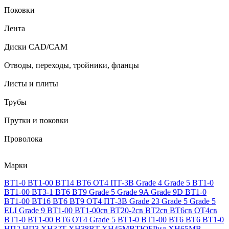
Поковки
Лента
Диски CAD/CAM
Отводы, переходы, тройники, фланцы
Листы и плиты
Трубы
Прутки и поковки
Проволока
Марки
ВТ1-0
ВТ1-00
ВТ14
ВТ6
ОТ4
ПТ-3В
Grade 4
Grade 5
ВТ1-0
ВТ1-00
ВТ3-1
ВТ6
ВТ9
Grade 5
Grade 9A
Grade 9D
ВТ1-0
ВТ1-00
ВТ16
ВТ6
ВТ9
ОТ4
ПТ-3В
Grade 23
Grade 5
Grade 5
ELI
Grade 9
ВТ1-00
ВТ1-00св
ВТ20-2св
ВТ2св
ВТ6св
ОТ4св
ВТ1-0
ВТ1-00
ВТ6
ОТ4
Grade 5
ВТ1-0
ВТ1-00
ВТ6
ВТ6
ВТ1-0
НП2
НП3
ХН32Т
ХН38ВТ
ХН45МВТЮБРид
ХН65МВ