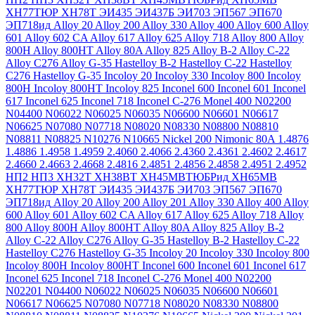
ХН77ТЮР
ХН78Т
ЭИ435
ЭИ437Б
ЭИ703
ЭП567
ЭП670
ЭП718ид
Alloy 20
Alloy 200
Alloy 330
Alloy 400
Alloy 600
Alloy
601
Alloy 602 CA
Alloy 617
Alloy 625
Alloy 718
Alloy 800
Alloy
800H
Alloy 800HT
Alloy 80A
Alloy 825
Alloy B-2
Alloy C-22
Alloy C276
Alloy G-35
Hastelloy B-2
Hastelloy C-22
Hastelloy
C276
Hastelloy G-35
Incoloy 20
Incoloy 330
Incoloy 800
Incoloy
800H
Incoloy 800HT
Incoloy 825
Inconel 600
Inconel 601
Inconel
617
Inconel 625
Inconel 718
Inconel C-276
Monel 400
N02200
N04400
N06022
N06025
N06035
N06600
N06601
N06617
N06625
N07080
N07718
N08020
N08330
N08800
N08810
N08811
N08825
N10276
N10665
Nickel 200
Nimonic 80A
1.4876
1.4886
1.4958
1.4959
2.4060
2.4066
2.4360
2.4361
2.4602
2.4617
2.4660
2.4663
2.4668
2.4816
2.4851
2.4856
2.4858
2.4951
2.4952
НП2
НП3
ХН32Т
ХН38ВТ
ХН45МВТЮБРид
ХН65МВ
ХН77ТЮР
ХН78Т
ЭИ435
ЭИ437Б
ЭИ703
ЭП567
ЭП670
ЭП718ид
Alloy 20
Alloy 200
Alloy 201
Alloy 330
Alloy 400
Alloy
600
Alloy 601
Alloy 602 CA
Alloy 617
Alloy 625
Alloy 718
Alloy
800
Alloy 800H
Alloy 800HT
Alloy 80A
Alloy 825
Alloy B-2
Alloy C-22
Alloy C276
Alloy G-35
Hastelloy B-2
Hastelloy C-22
Hastelloy C276
Hastelloy G-35
Incoloy 20
Incoloy 330
Incoloy 800
Incoloy 800H
Incoloy 800HT
Inconel 600
Inconel 601
Inconel 617
Inconel 625
Inconel 718
Inconel C-276
Monel 400
N02200
N02201
N04400
N06022
N06025
N06035
N06600
N06601
N06617
N06625
N07080
N07718
N08020
N08330
N08800