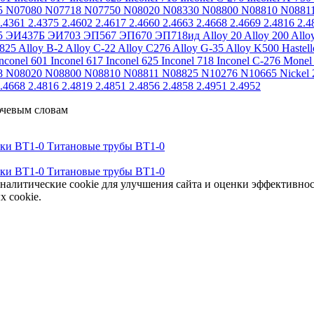
5
N07080
N07718
N07750
N08020
N08330
N08800
N08810
N0881
.4361
2.4375
2.4602
2.4617
2.4660
2.4663
2.4668
2.4669
2.4816
2.4
5
ЭИ437Б
ЭИ703
ЭП567
ЭП670
ЭП718ид
Alloy 20
Alloy 200
Allo
 825
Alloy B-2
Alloy C-22
Alloy C276
Alloy G-35
Alloy K500
Hastel
nconel 601
Inconel 617
Inconel 625
Inconel 718
Inconel C-276
Monel
8
N08020
N08800
N08810
N08811
N08825
N10276
N10665
Nickel 
.4668
2.4816
2.4819
2.4851
2.4856
2.4858
2.4951
2.4952
ючевым словам
тки ВТ1-0
Титановые трубы ВТ1-0
тки ВТ1-0
Титановые трубы ВТ1-0
аналитические cookie для улучшения сайта и оценки эффективно
х cookie.