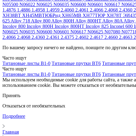
N05500
N06022
N06025
N06035
N06600
N06601
N06617
N0662
1.4876
1.4886
1.4958
1.4959
2.4060
2.4061
2.4066
2.4068
2.4360
2
ХН38ВТ
ХН45МВТЮБРид
ХН65МВ
ХН77ТЮР
ХН78Т
ЭИ43
625
Alloy 718
Alloy 800
Alloy 800H
Alloy 800HT
Alloy 80A
Alloy
Incoloy 800
Incoloy 800H
Incoloy 800HT
Incoloy 825
Inconel 600
I
N06025
N06035
N06600
N06601
N06617
N06625
N07080
N0771
2.4066
2.4068
2.4360
2.4361
2.4375
2.4602
2.4617
2.4660
2.4663
2
По вашему запросу ничего не найдено, поищите по другим кл
Часто ищут
Титановые листы В1-0
Титановые прутки ВТ6
Титановые пру
Часто ищут
Титановые листы В1-0
Титановые прутки ВТ6
Титановые пру
Мы используем необходимые cookie для работы сайта, а также 
использованием cookie. Вы можете отказаться от необязательны
Принять
Отказаться от необязательных
Подробнее
Главная