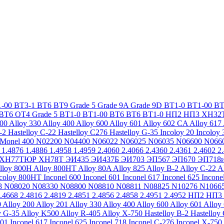
-00
ВТ3-1
ВТ6
ВТ9
Grade 5
Grade 9A
Grade 9D
ВТ1-0
ВТ1-00
ВТ
ВТ6
ОТ4
Grade 5
ВТ1-0
ВТ1-00
ВТ6
ВТ6
ВТ1-0
НП2
НП3
ХН32
200
Alloy 330
Alloy 400
Alloy 600
Alloy 601
Alloy 602 CA
Alloy 617
-2
Hastelloy C-22
Hastelloy C276
Hastelloy G-35
Incoloy 20
Incoloy 
Monel 400
N02200
N04400
N06022
N06025
N06035
N06600
N066
1.4876
1.4886
1.4958
1.4959
2.4060
2.4066
2.4360
2.4361
2.4602
2
ХН77ТЮР
ХН78Т
ЭИ435
ЭИ437Б
ЭИ703
ЭП567
ЭП670
ЭП718
lloy 800H
Alloy 800HT
Alloy 80A
Alloy 825
Alloy B-2
Alloy C-22
A
ncoloy 800HT
Inconel 600
Inconel 601
Inconel 617
Inconel 625
Incone
8
N08020
N08330
N08800
N08810
N08811
N08825
N10276
N1066
.4668
2.4816
2.4819
2.4851
2.4856
2.4858
2.4951
2.4952
НП2
НП3
0
Alloy 200
Alloy 201
Alloy 330
Alloy 400
Alloy 600
Alloy 601
Alloy
y G-35
Alloy K500
Alloy R-405
Alloy X-750
Hastelloy B-2
Hastelloy
601
Inconel 617
Inconel 625
Inconel 718
Inconel C-276
Inconel X-750