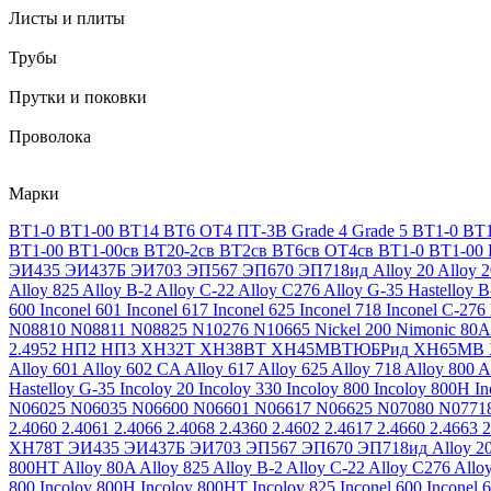
Листы и плиты
Трубы
Прутки и поковки
Проволока
Марки
ВТ1-0
ВТ1-00
ВТ14
ВТ6
ОТ4
ПТ-3В
Grade 4
Grade 5
ВТ1-0
ВТ1
ВТ1-00
ВТ1-00св
ВТ20-2св
ВТ2св
ВТ6св
ОТ4св
ВТ1-0
ВТ1-00
ЭИ435
ЭИ437Б
ЭИ703
ЭП567
ЭП670
ЭП718ид
Alloy 20
Alloy 
Alloy 825
Alloy B-2
Alloy C-22
Alloy C276
Alloy G-35
Hastelloy B
600
Inconel 601
Inconel 617
Inconel 625
Inconel 718
Inconel C-276
N08810
N08811
N08825
N10276
N10665
Nickel 200
Nimonic 80A
2.4952
НП2
НП3
ХН32Т
ХН38ВТ
ХН45МВТЮБРид
ХН65МВ
Alloy 601
Alloy 602 CA
Alloy 617
Alloy 625
Alloy 718
Alloy 800
A
Hastelloy G-35
Incoloy 20
Incoloy 330
Incoloy 800
Incoloy 800H
I
N06025
N06035
N06600
N06601
N06617
N06625
N07080
N0771
2.4060
2.4061
2.4066
2.4068
2.4360
2.4602
2.4617
2.4660
2.4663
2
ХН78Т
ЭИ435
ЭИ437Б
ЭИ703
ЭП567
ЭП670
ЭП718ид
Alloy 2
800HT
Alloy 80A
Alloy 825
Alloy B-2
Alloy C-22
Alloy C276
Allo
800
Incoloy 800H
Incoloy 800HT
Incoloy 825
Inconel 600
Inconel 