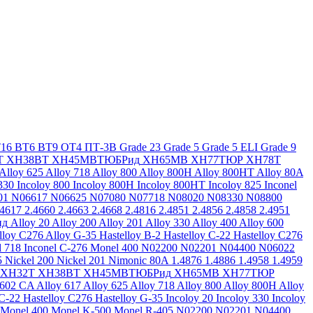
16
ВТ6
ВТ9
ОТ4
ПТ-3В
Grade 23
Grade 5
Grade 5 ELI
Grade 9
Т
ХН38ВТ
ХН45МВТЮБРид
ХН65МВ
ХН77ТЮР
ХН78Т
Alloy 625
Alloy 718
Alloy 800
Alloy 800H
Alloy 800HT
Alloy 80A
330
Incoloy 800
Incoloy 800H
Incoloy 800HT
Incoloy 825
Inconel
01
N06617
N06625
N07080
N07718
N08020
N08330
N08800
.4617
2.4660
2.4663
2.4668
2.4816
2.4851
2.4856
2.4858
2.4951
ид
Alloy 20
Alloy 200
Alloy 201
Alloy 330
Alloy 400
Alloy 600
lloy C276
Alloy G-35
Hastelloy B-2
Hastelloy C-22
Hastelloy C276
l 718
Inconel C-276
Monel 400
N02200
N02201
N04400
N06022
5
Nickel 200
Nickel 201
Nimonic 80A
1.4876
1.4886
1.4958
1.4959
ХН32Т
ХН38ВТ
ХН45МВТЮБРид
ХН65МВ
ХН77ТЮР
 602 CA
Alloy 617
Alloy 625
Alloy 718
Alloy 800
Alloy 800H
Alloy
 C-22
Hastelloy C276
Hastelloy G-35
Incoloy 20
Incoloy 330
Incoloy
Monel 400
Monel K-500
Monel R-405
N02200
N02201
N04400