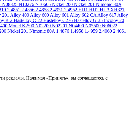
1
N08825
N10276
N10665
Nickel 200
Nickel 201
Nimonic 80A
819
2.4851
2.4856
2.4858
2.4951
2.4952
НП1
НП2
НП3
ХН32Т
y 201
Alloy 400
Alloy 600
Alloy 601
Alloy 602 CA
Alloy 617
Alloy
loy B-2
Hastelloy C-22
Hastelloy C276
Hastelloy G-35
Incoloy 20
 400
Monel K-500
N02200
N02201
N04400
N05500
N06022
200
Nickel 201
Nimonic 80A
1.4876
1.4958
1.4959
2.4060
2.4061
сти рекламы. Нажимая «Принять», вы соглашаетесь с